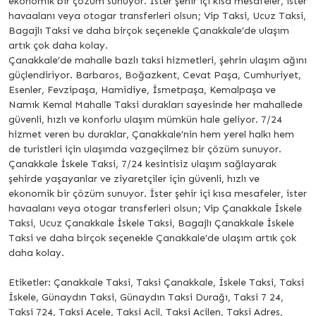
ekonomik bir çözüm sunuyor. İster şehir içi kısa mesafeler, ister
havaalanı veya otogar transferleri olsun; Vip Taksi, Ucuz Taksi,
Bagajlı Taksi ve daha birçok seçenekle Çanakkale’de ulaşım
artık çok daha kolay.
Çanakkale’de mahalle bazlı taksi hizmetleri, şehrin ulaşım ağını
güçlendiriyor. Barbaros, Boğazkent, Cevat Paşa, Cumhuriyet,
Esenler, Fevzipaşa, Hamidiye, İsmetpaşa, Kemalpaşa ve
Namık Kemal Mahalle Taksi durakları sayesinde her mahallede
güvenli, hızlı ve konforlu ulaşım mümkün hale geliyor. 7/24
hizmet veren bu duraklar, Çanakkale’nin hem yerel halkı hem
de turistleri için ulaşımda vazgeçilmez bir çözüm sunuyor.
Çanakkale İskele Taksi, 7/24 kesintisiz ulaşım sağlayarak
şehirde yaşayanlar ve ziyaretçiler için güvenli, hızlı ve
ekonomik bir çözüm sunuyor. İster şehir içi kısa mesafeler, ister
havaalanı veya otogar transferleri olsun; Vip Çanakkale İskele
Taksi, Ucuz Çanakkale İskele Taksi, Bagajlı Çanakkale İskele
Taksi ve daha birçok seçenekle Çanakkale’de ulaşım artık çok
daha kolay.
Etiketler: Çanakkale Taksi, Taksi Çanakkale, İskele Taksi, Taksi
İskele, Günaydın Taksi, Günaydın Taksi Durağı, Taksi 7 24,
Taksi 724, Taksi Acele, Taksi Acil, Taksi Acilen, Taksi Adres,