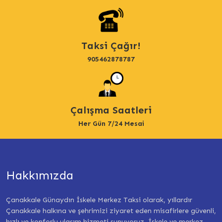
Taksi Çağır!
905462878787
Çalışma Saatleri
Her Gün 7/24 Mesai
Hakkımızda
Çanakkale Günaydın İskele Merkez Taksi olarak, yıllardır
Çanakkale halkına ve şehrimizi ziyaret eden misafirlere güvenli,
hızlı ve konforlu ulaşım hizmeti sunuyoruz. İskele ve merkez