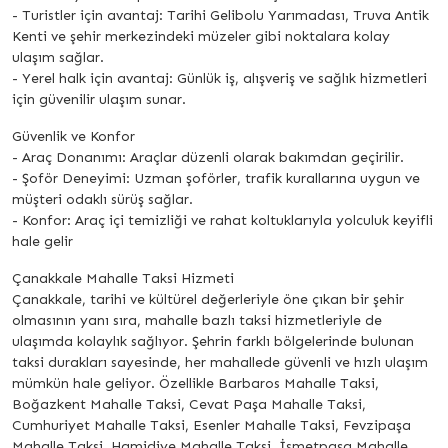
- Turistler için avantaj: Tarihi Gelibolu Yarımadası, Truva Antik
Kenti ve şehir merkezindeki müzeler gibi noktalara kolay
ulaşım sağlar.
- Yerel halk için avantaj: Günlük iş, alışveriş ve sağlık hizmetleri
için güvenilir ulaşım sunar.
Güvenlik ve Konfor
- Araç Donanımı: Araçlar düzenli olarak bakımdan geçirilir.
- Şoför Deneyimi: Uzman şoförler, trafik kurallarına uygun ve
müşteri odaklı sürüş sağlar.
- Konfor: Araç içi temizliği ve rahat koltuklarıyla yolculuk keyifli
hale gelir
Çanakkale Mahalle Taksi Hizmeti
Çanakkale, tarihi ve kültürel değerleriyle öne çıkan bir şehir
olmasının yanı sıra, mahalle bazlı taksi hizmetleriyle de
ulaşımda kolaylık sağlıyor. Şehrin farklı bölgelerinde bulunan
taksi durakları sayesinde, her mahallede güvenli ve hızlı ulaşım
mümkün hale geliyor. Özellikle Barbaros Mahalle Taksi,
Boğazkent Mahalle Taksi, Cevat Paşa Mahalle Taksi,
Cumhuriyet Mahalle Taksi, Esenler Mahalle Taksi, Fevzipaşa
Mahalle Taksi, Hamidiye Mahalle Taksi, İsmetpaşa Mahalle