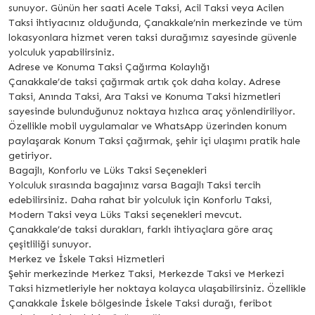
sunuyor. Günün her saati Acele Taksi, Acil Taksi veya Acilen
Taksi ihtiyacınız olduğunda, Çanakkale’nin merkezinde ve tüm
lokasyonlara hizmet veren taksi durağımız sayesinde güvenle
yolculuk yapabilirsiniz.
Adrese ve Konuma Taksi Çağırma Kolaylığı
Çanakkale’de taksi çağırmak artık çok daha kolay. Adrese
Taksi, Anında Taksi, Ara Taksi ve Konuma Taksi hizmetleri
sayesinde bulunduğunuz noktaya hızlıca araç yönlendiriliyor.
Özellikle mobil uygulamalar ve WhatsApp üzerinden konum
paylaşarak Konum Taksi çağırmak, şehir içi ulaşımı pratik hale
getiriyor.
Bagajlı, Konforlu ve Lüks Taksi Seçenekleri
Yolculuk sırasında bagajınız varsa Bagajlı Taksi tercih
edebilirsiniz. Daha rahat bir yolculuk için Konforlu Taksi,
Modern Taksi veya Lüks Taksi seçenekleri mevcut.
Çanakkale’de taksi durakları, farklı ihtiyaçlara göre araç
çeşitliliği sunuyor.
Merkez ve İskele Taksi Hizmetleri
Şehir merkezinde Merkez Taksi, Merkezde Taksi ve Merkezi
Taksi hizmetleriyle her noktaya kolayca ulaşabilirsiniz. Özellikle
Çanakkale İskele bölgesinde İskele Taksi durağı, feribot