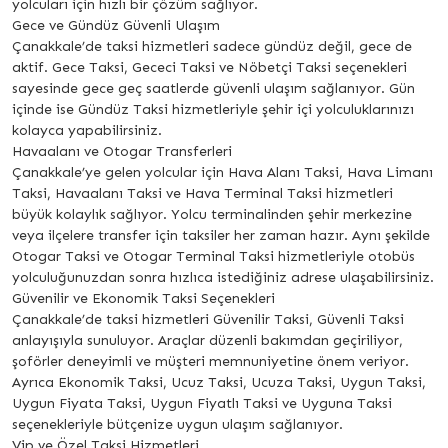
yolcuları için hızlı bir çözüm sağlıyor.
Gece ve Gündüz Güvenli Ulaşım
Çanakkale’de taksi hizmetleri sadece gündüz değil, gece de
aktif. Gece Taksi, Gececi Taksi ve Nöbetçi Taksi seçenekleri
sayesinde gece geç saatlerde güvenli ulaşım sağlanıyor. Gün
içinde ise Gündüz Taksi hizmetleriyle şehir içi yolculuklarınızı
kolayca yapabilirsiniz.
Havaalanı ve Otogar Transferleri
Çanakkale’ye gelen yolcular için Hava Alanı Taksi, Hava Limanı
Taksi, Havaalanı Taksi ve Hava Terminal Taksi hizmetleri
büyük kolaylık sağlıyor. Yolcu terminalinden şehir merkezine
veya ilçelere transfer için taksiler her zaman hazır. Aynı şekilde
Otogar Taksi ve Otogar Terminal Taksi hizmetleriyle otobüs
yolculuğunuzdan sonra hızlıca istediğiniz adrese ulaşabilirsiniz.
Güvenilir ve Ekonomik Taksi Seçenekleri
Çanakkale’de taksi hizmetleri Güvenilir Taksi, Güvenli Taksi
anlayışıyla sunuluyor. Araçlar düzenli bakımdan geçiriliyor,
şoförler deneyimli ve müşteri memnuniyetine önem veriyor.
Ayrıca Ekonomik Taksi, Ucuz Taksi, Ucuza Taksi, Uygun Taksi,
Uygun Fiyata Taksi, Uygun Fiyatlı Taksi ve Uyguna Taksi
seçenekleriyle bütçenize uygun ulaşım sağlanıyor.
Vip ve Özel Taksi Hizmetleri