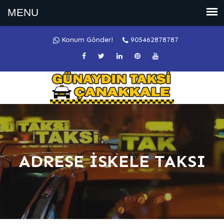
Konum Gönder!
905462878787
ADRESE İSKELE TAKSI