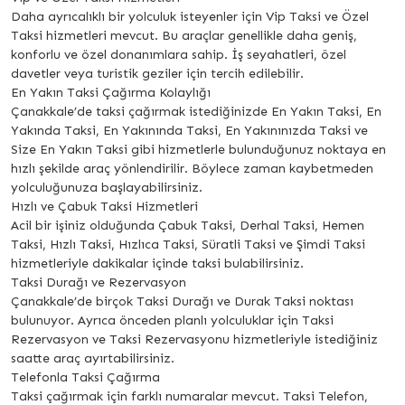
Daha ayrıcalıklı bir yolculuk isteyenler için Vip Taksi ve Özel
Taksi hizmetleri mevcut. Bu araçlar genellikle daha geniş,
konforlu ve özel donanımlara sahip. İş seyahatleri, özel
davetler veya turistik geziler için tercih edilebilir.
En Yakın Taksi Çağırma Kolaylığı
Çanakkale’de taksi çağırmak istediğinizde En Yakın Taksi, En
Yakında Taksi, En Yakınında Taksi, En Yakınınızda Taksi ve
Size En Yakın Taksi gibi hizmetlerle bulunduğunuz noktaya en
hızlı şekilde araç yönlendirilir. Böylece zaman kaybetmeden
yolculuğunuza başlayabilirsiniz.
Hızlı ve Çabuk Taksi Hizmetleri
Acil bir işiniz olduğunda Çabuk Taksi, Derhal Taksi, Hemen
Taksi, Hızlı Taksi, Hızlıca Taksi, Süratli Taksi ve Şimdi Taksi
hizmetleriyle dakikalar içinde taksi bulabilirsiniz.
Taksi Durağı ve Rezervasyon
Çanakkale’de birçok Taksi Durağı ve Durak Taksi noktası
bulunuyor. Ayrıca önceden planlı yolculuklar için Taksi
Rezervasyon ve Taksi Rezervasyonu hizmetleriyle istediğiniz
saatte araç ayırtabilirsiniz.
Telefonla Taksi Çağırma
Taksi çağırmak için farklı numaralar mevcut. Taksi Telefon,