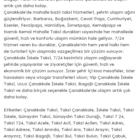
artık çok daha kolay.
Çanakkale’de mahalle bazlı taksi hizmetleri, şehrin ulaşım ağını
güçlendiriyor. Barbaros, Boğazkent, Cevat Paşa, Cumhuriyet,
Esenler, Fevzipaşa, Hamidiye, İsmetpaşa, Kemalpaşa ve
Namık Kemal Mahalle Taksi durakları sayesinde her mahallede
güvenli, hızlı ve konforlu ulaşım mümkün hale geliyor. 7/24
hizmet veren bu duraklar, Çanakkale’nin hem yerel halkı hem
de turistleri için ulaşımda vazgeçilmez bir çözüm sunuyor.
Çanakkale İskele Taksi, 7/24 kesintisiz ulaşım sağlayarak
şehirde yaşayanlar ve ziyaretçiler için güvenli, hızlı ve
ekonomik bir çözüm sunuyor. İster şehir içi kısa mesafeler, ister
havaalanı veya otogar transferleri olsun; Vip Çanakkale İskele
Taksi, Ucuz Çanakkale İskele Taksi, Bagajlı Çanakkale İskele
Taksi ve daha birçok seçenekle Çanakkale’de ulaşım artık çok
daha kolay.
Etiketler: Çanakkale Taksi, Taksi Çanakkale, İskele Taksi, Taksi
İskele, Günaydın Taksi, Günaydın Taksi Durağı, Taksi 7 24,
Taksi 724, Taksi Acele, Taksi Acil, Taksi Acilen, Taksi Adres,
Taksi Adrese, Taksi Anında, Taksi Ara, Taksi Arayın, Taksi
Arayınız, Taksi Bagajlı, Taksi Bul, Taksi Bulun, Taksi Çabuk,