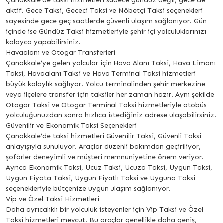
Çanakkale’de taksi hizmetleri sadece gündüz değil, gece de
aktif. Gece Taksi, Gececi Taksi ve Nöbetçi Taksi seçenekleri
sayesinde gece geç saatlerde güvenli ulaşım sağlanıyor. Gün
içinde ise Gündüz Taksi hizmetleriyle şehir içi yolculuklarınızı
kolayca yapabilirsiniz.
Havaalanı ve Otogar Transferleri
Çanakkale’ye gelen yolcular için Hava Alanı Taksi, Hava Limanı
Taksi, Havaalanı Taksi ve Hava Terminal Taksi hizmetleri
büyük kolaylık sağlıyor. Yolcu terminalinden şehir merkezine
veya ilçelere transfer için taksiler her zaman hazır. Aynı şekilde
Otogar Taksi ve Otogar Terminal Taksi hizmetleriyle otobüs
yolculuğunuzdan sonra hızlıca istediğiniz adrese ulaşabilirsiniz.
Güvenilir ve Ekonomik Taksi Seçenekleri
Çanakkale’de taksi hizmetleri Güvenilir Taksi, Güvenli Taksi
anlayışıyla sunuluyor. Araçlar düzenli bakımdan geçiriliyor,
şoförler deneyimli ve müşteri memnuniyetine önem veriyor.
Ayrıca Ekonomik Taksi, Ucuz Taksi, Ucuza Taksi, Uygun Taksi,
Uygun Fiyata Taksi, Uygun Fiyatlı Taksi ve Uyguna Taksi
seçenekleriyle bütçenize uygun ulaşım sağlanıyor.
Vip ve Özel Taksi Hizmetleri
Daha ayrıcalıklı bir yolculuk isteyenler için Vip Taksi ve Özel
Taksi hizmetleri mevcut. Bu araçlar genellikle daha geniş,