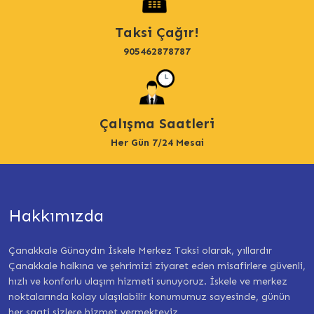
Taksi Çağır!
905462878787
Çalışma Saatleri
Her Gün 7/24 Mesai
Hakkımızda
Çanakkale Günaydın İskele Merkez Taksi olarak, yıllardır
Çanakkale halkına ve şehrimizi ziyaret eden misafirlere güvenli,
hızlı ve konforlu ulaşım hizmeti sunuyoruz. İskele ve merkez
noktalarında kolay ulaşılabilir konumumuz sayesinde, günün
her saati sizlere hizmet vermekteyiz.