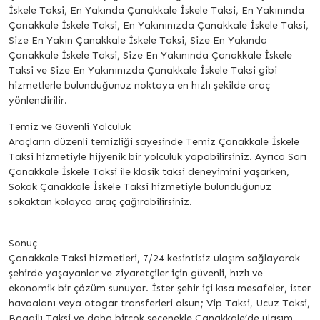
İskele Taksi, En Yakında Çanakkale İskele Taksi, En Yakınında
Çanakkale İskele Taksi, En Yakınınızda Çanakkale İskele Taksi,
Size En Yakın Çanakkale İskele Taksi, Size En Yakında
Çanakkale İskele Taksi, Size En Yakınında Çanakkale İskele
Taksi ve Size En Yakınınızda Çanakkale İskele Taksi gibi
hizmetlerle bulunduğunuz noktaya en hızlı şekilde araç
yönlendirilir.
Temiz ve Güvenli Yolculuk
Araçların düzenli temizliği sayesinde Temiz Çanakkale İskele
Taksi hizmetiyle hijyenik bir yolculuk yapabilirsiniz. Ayrıca Sarı
Çanakkale İskele Taksi ile klasik taksi deneyimini yaşarken,
Sokak Çanakkale İskele Taksi hizmetiyle bulunduğunuz
sokaktan kolayca araç çağırabilirsiniz.
Sonuç
Çanakkale Taksi hizmetleri, 7/24 kesintisiz ulaşım sağlayarak
şehirde yaşayanlar ve ziyaretçiler için güvenli, hızlı ve
ekonomik bir çözüm sunuyor. İster şehir içi kısa mesafeler, ister
havaalanı veya otogar transferleri olsun; Vip Taksi, Ucuz Taksi,
Bagajlı Taksi ve daha birçok seçenekle Çanakkale’de ulaşım