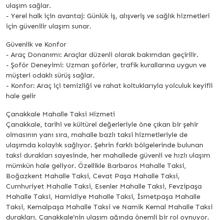
ulaşım sağlar.
- Yerel halk için avantaj: Günlük iş, alışveriş ve sağlık hizmetleri
için güvenilir ulaşım sunar.
Güvenlik ve Konfor
- Araç Donanımı: Araçlar düzenli olarak bakımdan geçirilir.
- Şoför Deneyimi: Uzman şoförler, trafik kurallarına uygun ve
müşteri odaklı sürüş sağlar.
- Konfor: Araç içi temizliği ve rahat koltuklarıyla yolculuk keyifli
hale gelir
Çanakkale Mahalle Taksi Hizmeti
Çanakkale, tarihi ve kültürel değerleriyle öne çıkan bir şehir
olmasının yanı sıra, mahalle bazlı taksi hizmetleriyle de
ulaşımda kolaylık sağlıyor. Şehrin farklı bölgelerinde bulunan
taksi durakları sayesinde, her mahallede güvenli ve hızlı ulaşım
mümkün hale geliyor. Özellikle Barbaros Mahalle Taksi,
Boğazkent Mahalle Taksi, Cevat Paşa Mahalle Taksi,
Cumhuriyet Mahalle Taksi, Esenler Mahalle Taksi, Fevzipaşa
Mahalle Taksi, Hamidiye Mahalle Taksi, İsmetpaşa Mahalle
Taksi, Kemalpaşa Mahalle Taksi ve Namik Kemal Mahalle Taksi
durakları, Çanakkale’nin ulaşım ağında önemli bir rol oynuyor.