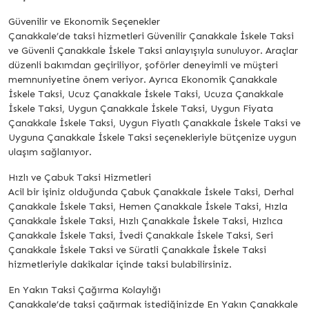
Güvenilir ve Ekonomik Seçenekler
Çanakkale’de taksi hizmetleri Güvenilir Çanakkale İskele Taksi
ve Güvenli Çanakkale İskele Taksi anlayışıyla sunuluyor. Araçlar
düzenli bakımdan geçiriliyor, şoförler deneyimli ve müşteri
memnuniyetine önem veriyor. Ayrıca Ekonomik Çanakkale
İskele Taksi, Ucuz Çanakkale İskele Taksi, Ucuza Çanakkale
İskele Taksi, Uygun Çanakkale İskele Taksi, Uygun Fiyata
Çanakkale İskele Taksi, Uygun Fiyatlı Çanakkale İskele Taksi ve
Uyguna Çanakkale İskele Taksi seçenekleriyle bütçenize uygun
ulaşım sağlanıyor.
Hızlı ve Çabuk Taksi Hizmetleri
Acil bir işiniz olduğunda Çabuk Çanakkale İskele Taksi, Derhal
Çanakkale İskele Taksi, Hemen Çanakkale İskele Taksi, Hızla
Çanakkale İskele Taksi, Hızlı Çanakkale İskele Taksi, Hızlıca
Çanakkale İskele Taksi, İvedi Çanakkale İskele Taksi, Seri
Çanakkale İskele Taksi ve Süratli Çanakkale İskele Taksi
hizmetleriyle dakikalar içinde taksi bulabilirsiniz.
En Yakın Taksi Çağırma Kolaylığı
Çanakkale’de taksi çağırmak istediğinizde En Yakın Çanakkale