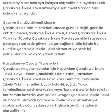
duraklarıyla her noktaya kolayca ulaşabilirsiniz. Ayrıca Durak
Çanakkale İskele Taksi hizmetiyle sabit noktalardan taksi
bulmak mümkündür.
Gece ve Gündüz Güvenli Ulaşım
Çanakkale’de taksi hizmetleri sadece gündüz değil, gece de
aktiftir. Gece Çanakkale İskele Taksi, Gececi Çanakkale İskele
Taksi ve Nöbetçi Çanakkale İskele Taksi seçenekleri sayesinde
gece geç saatlerde güvenli ulaşım sağlanır. Gün içinde ise
Gündüz Çanakkale İskele Taksi hizmetleriyle şehir içi
yolculuklarınızı kolayca yapabilirsiniz.
Havaalanı ve Otogar Transferleri
Çanakkale’ye gelen yolcular için Hava Alanı Çanakkale İskele
Taksi, Hava Limanı Çanakkale İskele Taksi, Havaalanı
Çanakkale İskele Taksi ve Hava Yolu Terminali Çanakkale
İskele Taksi hizmetleri büyük kolaylık sağlar. Yolcu
terminalinden şehir merkezine veya ilçelere transfer için taksiler
her zaman hazırdır. Aynı şekilde Otogar Çanakkale İskele Taksi
ve Otogar Terminal Çanakkale İskele Taksi hizmetleriyle
otobüs yolculuğunuzdan sonra hızlıca istediğiniz adrese
ulaşabilirsiniz.