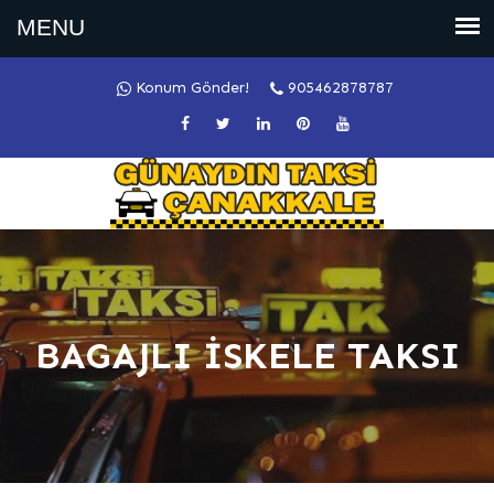
Konum Gönder!
905462878787
BAGAJLI İSKELE TAKSI