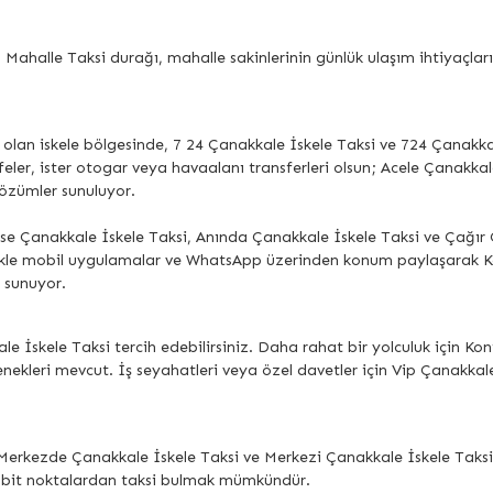
lle Taksi durağı, mahalle sakinlerinin günlük ulaşım ihtiyaçlarını k
 olan iskele bölgesinde, 7 24 Çanakkale İskele Taksi ve 724 Çanakkal
afeler, ister otogar veya havaalanı transferleri olsun; Acele Çanakkal
çözümler sunuluyor.
se Çanakkale İskele Taksi, Anında Çanakkale İskele Taksi ve Çağır 
llikle mobil uygulamalar ve WhatsApp üzerinden konum paylaşarak
 sunuyor.
le İskele Taksi tercih edebilirsiniz. Daha rahat bir yolculuk için 
nekleri mevcut. İş seyahatleri veya özel davetler için Vip Çanakkal
erkezde Çanakkale İskele Taksi ve Merkezi Çanakkale İskele Taksi d
sabit noktalardan taksi bulmak mümkündür.