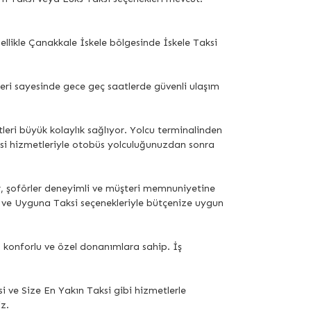
llikle Çanakkale İskele bölgesinde İskele Taksi
eri sayesinde gece geç saatlerde güvenli ulaşım
eri büyük kolaylık sağlıyor. Yolcu terminalinden
aksi hizmetleriyle otobüs yolculuğunuzdan sonra
or, şoförler deneyimli ve müşteri memnuniyetine
 ve Uyguna Taksi seçenekleriyle bütçenize uygun
ş, konforlu ve özel donanımlara sahip. İş
 ve Size En Yakın Taksi gibi hizmetlerle
z.