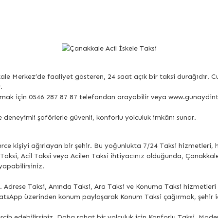
ale Merkez’de faaliyet gösteren, 24 saat açık bir taksi durağıdır. 
.
çağırmak için 0546 287 87 87 telefondan arayabilir veya www.gunaydi
e deneyimli şoförlerle güvenli, konforlu yolculuk imkânı sunar.
lerce kişiyi ağırlayan bir şehir. Bu yoğunlukta 7/24 Taksi hizmetleri,
Taksi, Acil Taksi veya Acilen Taksi ihtiyacınız olduğunda, Çanakka
apabilirsiniz.
. Adrese Taksi, Anında Taksi, Ara Taksi ve Konuma Taksi hizmetler
hatsApp üzerinden konum paylaşarak Konum Taksi çağırmak, şehir içi 
rcih edebilirsiniz. Daha rahat bir yolculuk için Konforlu Taksi, Mod