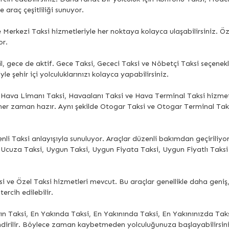
e araç çeşitliliği sunuyor.
erkezi Taksi hizmetleriyle her noktaya kolayca ulaşabilirsiniz. Öze
or.
, gece de aktif. Gece Taksi, Gececi Taksi ve Nöbetçi Taksi seçenekl
e şehir içi yolculuklarınızı kolayca yapabilirsiniz.
, Hava Limanı Taksi, Havaalanı Taksi ve Hava Terminal Taksi hizmetl
ler her zaman hazır. Aynı şekilde Otogar Taksi ve Otogar Terminal T
enli Taksi anlayışıyla sunuluyor. Araçlar düzenli bakımdan geçiriliy
 Ucuza Taksi, Uygun Taksi, Uygun Fiyata Taksi, Uygun Fiyatlı Taksi
aksi ve Özel Taksi hizmetleri mevcut. Bu araçlar genellikle daha geni
tercih edilebilir.
n Taksi, En Yakında Taksi, En Yakınında Taksi, En Yakınınızda Taksi
ndirilir. Böylece zaman kaybetmeden yolculuğunuza başlayabilirsini