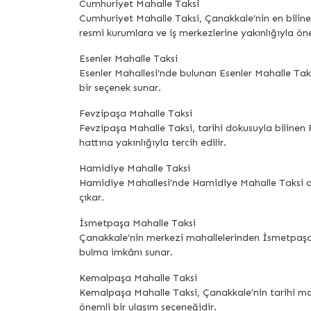
Cumhuriyet Mahalle Taksi
Cumhuriyet Mahalle Taksi, Çanakkale’nin en bilinen
resmi kurumlara ve iş merkezlerine yakınlığıyla öne
Esenler Mahalle Taksi
Esenler Mahallesi’nde bulunan Esenler Mahalle Taksi 
bir seçenek sunar.
Fevzipaşa Mahalle Taksi
Fevzipaşa Mahalle Taksi, tarihi dokusuyla bilinen F
hattına yakınlığıyla tercih edilir.
Hamidiye Mahalle Taksi
Hamidiye Mahallesi’nde Hamidiye Mahalle Taksi durağ
çıkar.
İsmetpaşa Mahalle Taksi
Çanakkale’nin merkezi mahallelerinden İsmetpaşa’da
bulma imkânı sunar.
Kemalpaşa Mahalle Taksi
Kemalpaşa Mahalle Taksi, Çanakkale’nin tarihi mah
önemli bir ulaşım seçeneğidir.