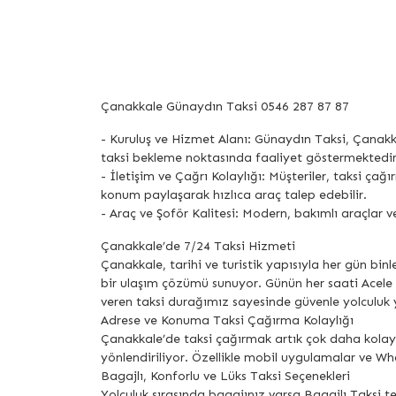
Çanakkale Günaydın Taksi 0546 287 87 87
- Kuruluş ve Hizmet Alanı: Günaydın Taksi, Çanakk
taksi bekleme noktasında faaliyet göstermektedir
- İletişim ve Çağrı Kolaylığı: Müşteriler, taksi 
konum paylaşarak hızlıca araç talep edebilir.
- Araç ve Şoför Kalitesi: Modern, bakımlı araçlar v
Çanakkale’de 7/24 Taksi Hizmeti
Çanakkale, tarihi ve turistik yapısıyla her gün bin
bir ulaşım çözümü sunuyor. Günün her saati Acele 
veren taksi durağımız sayesinde güvenle yolculuk y
Adrese ve Konuma Taksi Çağırma Kolaylığı
Çanakkale’de taksi çağırmak artık çok daha kolay
yönlendiriliyor. Özellikle mobil uygulamalar ve W
Bagajlı, Konforlu ve Lüks Taksi Seçenekleri
Yolculuk sırasında bagajınız varsa Bagajlı Taksi te