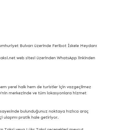
Cumhuriyet Bulvarı üzerinde Feribot İskele Meydanı
ntaksi.net web sitesi üzerinden WhatsApp linkinden
 hem yerel halk hem de turistler için vazgeçilmez
le’nin merkezinde ve tüm lokasyonlara hizmet
i sayesinde bulunduğunuz noktaya hızlıca araç
ulaşımı pratik hale getiriyor.
ern Taksi veya Lüks Taksi seçenekleri mevcut.