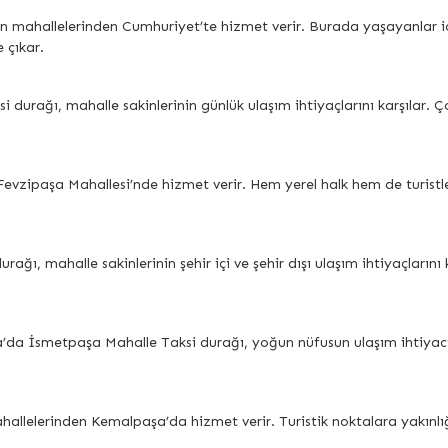
 mahallelerinden Cumhuriyet’te hizmet verir. Burada yaşayanlar için 
 çıkar.
durağı, mahalle sakinlerinin günlük ulaşım ihtiyaçlarını karşılar. Çoc
evzipaşa Mahallesi’nde hizmet verir. Hem yerel halk hem de turistler 
ı, mahalle sakinlerinin şehir içi ve şehir dışı ulaşım ihtiyaçlarını k
 İsmetpaşa Mahalle Taksi durağı, yoğun nüfusun ulaşım ihtiyacını kar
allelerinden Kemalpaşa’da hizmet verir. Turistik noktalara yakınlığ