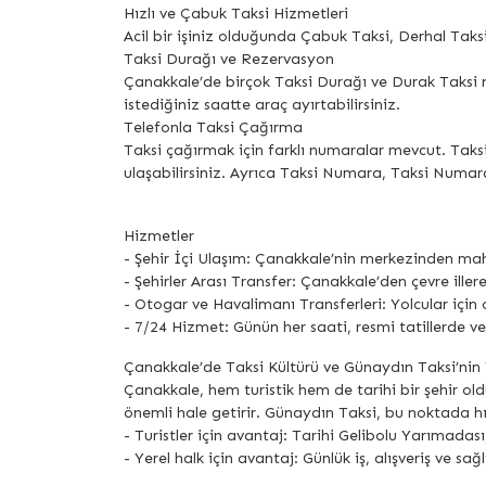
Hızlı ve Çabuk Taksi Hizmetleri
Acil bir işiniz olduğunda Çabuk Taksi, Derhal Taksi,
Taksi Durağı ve Rezervasyon
Çanakkale’de birçok Taksi Durağı ve Durak Taksi n
istediğiniz saatte araç ayırtabilirsiniz.
Telefonla Taksi Çağırma
Taksi çağırmak için farklı numaralar mevcut. Taks
ulaşabilirsiniz. Ayrıca Taksi Numara, Taksi Numara
Hizmetler
- Şehir İçi Ulaşım: Çanakkale’nin merkezinden maha
- Şehirler Arası Transfer: Çanakkale’den çevre iller
- Otogar ve Havalimanı Transferleri: Yolcular için
- 7/24 Hizmet: Günün her saati, resmi tatillerde 
Çanakkale’de Taksi Kültürü ve Günaydın Taksi’nin 
Çanakkale, hem turistik hem de tarihi bir şehir old
önemli hale getirir. Günaydın Taksi, bu noktada hı
- Turistler için avantaj: Tarihi Gelibolu Yarımadas
- Yerel halk için avantaj: Günlük iş, alışveriş ve sağ