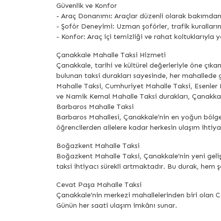
Güvenlik ve Konfor
- Araç Donanımı: Araçlar düzenli olarak bakımdan g
- Şoför Deneyimi: Uzman şoförler, trafik kuralları
- Konfor: Araç içi temizliği ve rahat koltuklarıyla yo
Çanakkale Mahalle Taksi Hizmeti
Çanakkale, tarihi ve kültürel değerleriyle öne çıkan
bulunan taksi durakları sayesinde, her mahallede 
Mahalle Taksi, Cumhuriyet Mahalle Taksi, Esenler
ve Namik Kemal Mahalle Taksi durakları, Çanakkal
Barbaros Mahalle Taksi
Barbaros Mahallesi, Çanakkale’nin en yoğun bölgel
öğrencilerden ailelere kadar herkesin ulaşım ihtiya
Boğazkent Mahalle Taksi
Boğazkent Mahalle Taksi, Çanakkale’nin yeni geliş
taksi ihtiyacı sürekli artmaktadır. Bu durak, hem 
Cevat Paşa Mahalle Taksi
Çanakkale’nin merkezi mahallelerinden biri olan Cev
Günün her saati ulaşım imkânı sunar.