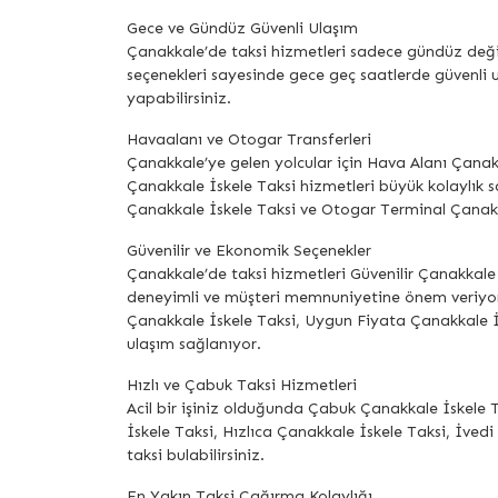
Gece ve Gündüz Güvenli Ulaşım
Çanakkale’de taksi hizmetleri sadece gündüz değil
seçenekleri sayesinde gece geç saatlerde güvenli ul
yapabilirsiniz.
Havaalanı ve Otogar Transferleri
Çanakkale’ye gelen yolcular için Hava Alanı Çana
Çanakkale İskele Taksi hizmetleri büyük kolaylık s
Çanakkale İskele Taksi ve Otogar Terminal Çanakka
Güvenilir ve Ekonomik Seçenekler
Çanakkale’de taksi hizmetleri Güvenilir Çanakkale 
deneyimli ve müşteri memnuniyetine önem veriyor
Çanakkale İskele Taksi, Uygun Fiyata Çanakkale İ
ulaşım sağlanıyor.
Hızlı ve Çabuk Taksi Hizmetleri
Acil bir işiniz olduğunda Çabuk Çanakkale İskele 
İskele Taksi, Hızlıca Çanakkale İskele Taksi, İvedi
taksi bulabilirsiniz.
En Yakın Taksi Çağırma Kolaylığı