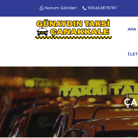
Konum Gönder!
905462878787
ANA 
İLET
ÇA