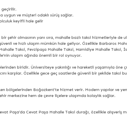
eçirilir.
na uygun ve müşteri odaklı sürüş sağlar.
lculuk keyifli hale gelir
 bir şehir olmasının yanı sıra, mahalle bazlı taksi hizmetleriyle de u
güvenli ve hızlı ulaşım mümkün hale geliyor. Özellikle Barbaros Ma
 Mahalle Taksi, Fevzipaşa Mahalle Taksi, Hamidiye Mahalle Taksi,
e’nin ulaşım ağında önemli bir rol oynuyor.
erinden biridir. Üniversiteye yakınlığı ve hareketli yaşamıyla öne
cını karşılar. Özellikle gece geç saatlerde güvenli bir şekilde taks
en bölgelerinden Boğazkent’te hizmet verir. Modern yapılar ve yen
şehir merkezine hem de çevre ilçelere ulaşımda kolaylık sağlar.
at Paşa’da Cevat Paşa Mahalle Taksi durağı, özellikle alışveriş merke