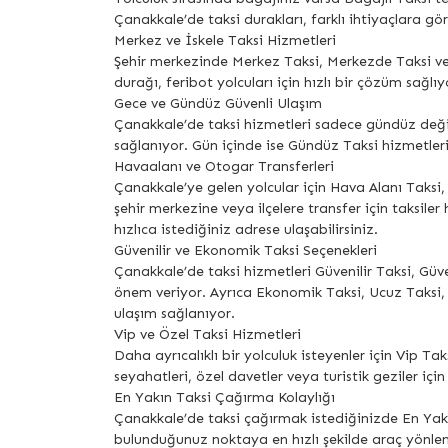
Çanakkale’de taksi durakları, farklı ihtiyaçlara gör
Merkez ve İskele Taksi Hizmetleri
Şehir merkezinde Merkez Taksi, Merkezde Taksi ve M
durağı, feribot yolcuları için hızlı bir çözüm sağlıy
Gece ve Gündüz Güvenli Ulaşım
Çanakkale’de taksi hizmetleri sadece gündüz değil
sağlanıyor. Gün içinde ise Gündüz Taksi hizmetleriyl
Havaalanı ve Otogar Transferleri
Çanakkale’ye gelen yolcular için Hava Alanı Taksi
şehir merkezine veya ilçelere transfer için taksi
hızlıca istediğiniz adrese ulaşabilirsiniz.
Güvenilir ve Ekonomik Taksi Seçenekleri
Çanakkale’de taksi hizmetleri Güvenilir Taksi, Güv
önem veriyor. Ayrıca Ekonomik Taksi, Ucuz Taksi,
ulaşım sağlanıyor.
Vip ve Özel Taksi Hizmetleri
Daha ayrıcalıklı bir yolculuk isteyenler için Vip T
seyahatleri, özel davetler veya turistik geziler için 
En Yakın Taksi Çağırma Kolaylığı
Çanakkale’de taksi çağırmak istediğinizde En Yakı
bulunduğunuz noktaya en hızlı şekilde araç yönle