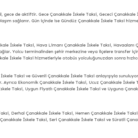
, gece de aktiftir. Gece Çanakkale İskele Taksi, Gececi Çanakkale 
aşım sağlanır. Gün içinde ise Gündüz Çanakkale İskele Taksi hizmetle
kkale İskele Taksi, Hava Limanı Çanakkale İskele Taksi, Havaalanı 
ağlar. Yolcu terminalinden şehir merkezine veya ilçelere transfer içi
le İskele Taksi hizmetleriyle otobüs yolculuğunuzdan sonra hızlıca 
İskele Taksi ve Güvenli Çanakkale İskele Taksi anlayışıyla sunuluyor
. Ayrıca Ekonomik Çanakkale İskele Taksi, Ucuz Çanakkale İskele T
skele Taksi, Uygun Fiyatlı Çanakkale İskele Taksi ve Uyguna Çanakk
Taksi, Derhal Çanakkale İskele Taksi, Hemen Çanakkale İskele Taksi,
 Çanakkale İskele Taksi, Seri Çanakkale İskele Taksi ve Süratli Çana