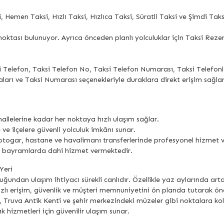
 Hemen Taksi, Hızlı Taksi, Hızlıca Taksi, Süratli Taksi ve Şimdi Taksi
oktası bulunuyor. Ayrıca önceden planlı yolculuklar için Taksi Rez
i Telefon, Taksi Telefon No, Taksi Telefon Numarası, Taksi Telefon
ları ve Taksi Numarası seçenekleriyle duraklara direkt erişim sağlan
llelerine kadar her noktaya hızlı ulaşım sağlar.
e ve ilçelere güvenli yolculuk imkânı sunar.
 otogar, hastane ve havalimanı transferlerinde profesyonel hizmet v
ve bayramlarda dahi hizmet vermektedir.
Yeri
uğundan ulaşım ihtiyacı sürekli canlıdır. Özellikle yaz aylarında ar
zlı erişim, güvenlik ve müşteri memnuniyetini ön planda tutarak öne
ı, Truva Antik Kenti ve şehir merkezindeki müzeler gibi noktalara ko
lık hizmetleri için güvenilir ulaşım sunar.