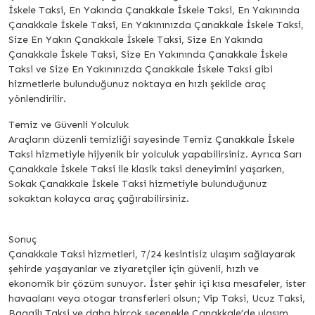
İskele Taksi, En Yakında Çanakkale İskele Taksi, En Yakınında
Çanakkale İskele Taksi, En Yakınınızda Çanakkale İskele Taksi,
Size En Yakın Çanakkale İskele Taksi, Size En Yakında
Çanakkale İskele Taksi, Size En Yakınında Çanakkale İskele
Taksi ve Size En Yakınınızda Çanakkale İskele Taksi gibi
hizmetlerle bulunduğunuz noktaya en hızlı şekilde araç
yönlendirilir.
Temiz ve Güvenli Yolculuk
Araçların düzenli temizliği sayesinde Temiz Çanakkale İskele
Taksi hizmetiyle hijyenik bir yolculuk yapabilirsiniz. Ayrıca Sarı
Çanakkale İskele Taksi ile klasik taksi deneyimini yaşarken,
Sokak Çanakkale İskele Taksi hizmetiyle bulunduğunuz
sokaktan kolayca araç çağırabilirsiniz.
Sonuç
Çanakkale Taksi hizmetleri, 7/24 kesintisiz ulaşım sağlayarak
şehirde yaşayanlar ve ziyaretçiler için güvenli, hızlı ve
ekonomik bir çözüm sunuyor. İster şehir içi kısa mesafeler, ister
havaalanı veya otogar transferleri olsun; Vip Taksi, Ucuz Taksi,
Bagajlı Taksi ve daha birçok seçenekle Çanakkale’de ulaşım