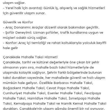
ulaşım sağlar.
- Yerel halk için avantaj: Günlük iş, alışveriş ve sağlık hizmetleri
için güvenilir ulaşım sunar.
Güvenlik ve Konfor
- Araç Donanımı: Araçlar düzenli olarak bakımdan geçirilir.
- Şoför Deneyimi: Uzman şoförler, trafik kurallarına uygun ve
müşteri odaklı sürüş sağlar.
- Konfor: Araç içi temizliği ve rahat koltuklarıyla yolculuk keyifli
hale gelir
Çanakkale Mahalle Taksi Hizmeti
Çanakkale, tarihi ve kültürel değerleriyle öne çıkan bir şehir
olmasının yanı sıra, mahalle bazlı taksi hizmetleriyle de
ulaşımda kolaylık sağlıyor. Şehrin farklı bölgelerinde bulunan
taksi durakları sayesinde, her mahallede güvenli ve hızlı ulaşım
mümkün hale geliyor. Özellikle Barbaros Mahalle Taksi,
Boğazkent Mahalle Taksi, Cevat Paşa Mahalle Taksi,
Cumhuriyet Mahalle Taksi, Esenler Mahalle Taksi, Fevzipaşa
Mahalle Taksi, Hamidiye Mahalle Taksi, İsmetpaşa Mahalle
Taksi, Kemalpaşa Mahalle Taksi ve Namik Kemal Mahalle Taksi
durakları, Çanakkale’nin ulaşım ağında önemli bir rol oynuyor.