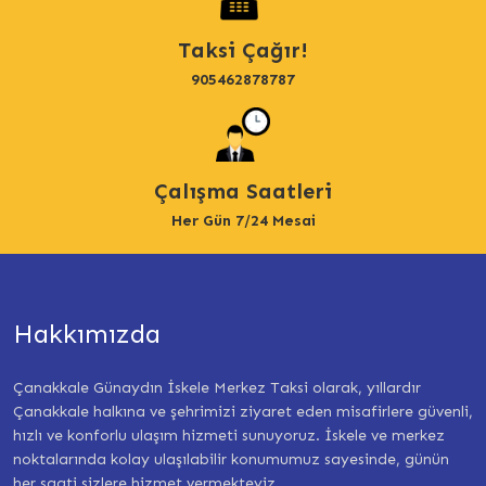
Taksi Çağır!
905462878787
Çalışma Saatleri
Her Gün 7/24 Mesai
Hakkımızda
Çanakkale Günaydın İskele Merkez Taksi olarak, yıllardır
Çanakkale halkına ve şehrimizi ziyaret eden misafirlere güvenli,
hızlı ve konforlu ulaşım hizmeti sunuyoruz. İskele ve merkez
noktalarında kolay ulaşılabilir konumumuz sayesinde, günün
her saati sizlere hizmet vermekteyiz.