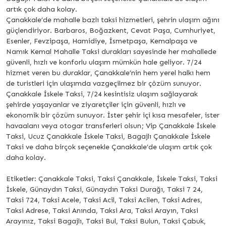
artık çok daha kolay.
Çanakkale’de mahalle bazlı taksi hizmetleri, şehrin ulaşım ağını
güçlendiriyor. Barbaros, Boğazkent, Cevat Paşa, Cumhuriyet,
Esenler, Fevzipaşa, Hamidiye, İsmetpaşa, Kemalpaşa ve
Namık Kemal Mahalle Taksi durakları sayesinde her mahallede
güvenli, hızlı ve konforlu ulaşım mümkün hale geliyor. 7/24
hizmet veren bu duraklar, Çanakkale’nin hem yerel halkı hem
de turistleri için ulaşımda vazgeçilmez bir çözüm sunuyor.
Çanakkale İskele Taksi, 7/24 kesintisiz ulaşım sağlayarak
şehirde yaşayanlar ve ziyaretçiler için güvenli, hızlı ve
ekonomik bir çözüm sunuyor. İster şehir içi kısa mesafeler, ister
havaalanı veya otogar transferleri olsun; Vip Çanakkale İskele
Taksi, Ucuz Çanakkale İskele Taksi, Bagajlı Çanakkale İskele
Taksi ve daha birçok seçenekle Çanakkale’de ulaşım artık çok
daha kolay.
Etiketler: Çanakkale Taksi, Taksi Çanakkale, İskele Taksi, Taksi
İskele, Günaydın Taksi, Günaydın Taksi Durağı, Taksi 7 24,
Taksi 724, Taksi Acele, Taksi Acil, Taksi Acilen, Taksi Adres,
Taksi Adrese, Taksi Anında, Taksi Ara, Taksi Arayın, Taksi
Arayınız, Taksi Bagajlı, Taksi Bul, Taksi Bulun, Taksi Çabuk,