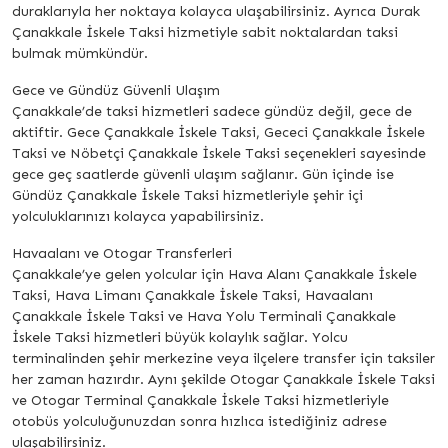
duraklarıyla her noktaya kolayca ulaşabilirsiniz. Ayrıca Durak
Çanakkale İskele Taksi hizmetiyle sabit noktalardan taksi
bulmak mümkündür.
Gece ve Gündüz Güvenli Ulaşım
Çanakkale’de taksi hizmetleri sadece gündüz değil, gece de
aktiftir. Gece Çanakkale İskele Taksi, Gececi Çanakkale İskele
Taksi ve Nöbetçi Çanakkale İskele Taksi seçenekleri sayesinde
gece geç saatlerde güvenli ulaşım sağlanır. Gün içinde ise
Gündüz Çanakkale İskele Taksi hizmetleriyle şehir içi
yolculuklarınızı kolayca yapabilirsiniz.
Havaalanı ve Otogar Transferleri
Çanakkale’ye gelen yolcular için Hava Alanı Çanakkale İskele
Taksi, Hava Limanı Çanakkale İskele Taksi, Havaalanı
Çanakkale İskele Taksi ve Hava Yolu Terminali Çanakkale
İskele Taksi hizmetleri büyük kolaylık sağlar. Yolcu
terminalinden şehir merkezine veya ilçelere transfer için taksiler
her zaman hazırdır. Aynı şekilde Otogar Çanakkale İskele Taksi
ve Otogar Terminal Çanakkale İskele Taksi hizmetleriyle
otobüs yolculuğunuzdan sonra hızlıca istediğiniz adrese
ulaşabilirsiniz.