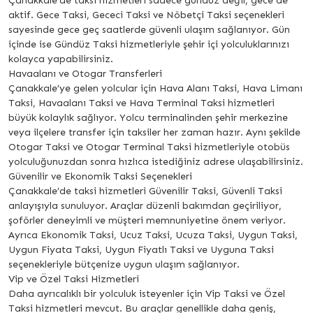
Çanakkale’de taksi hizmetleri sadece gündüz değil, gece de
aktif. Gece Taksi, Gececi Taksi ve Nöbetçi Taksi seçenekleri
sayesinde gece geç saatlerde güvenli ulaşım sağlanıyor. Gün
içinde ise Gündüz Taksi hizmetleriyle şehir içi yolculuklarınızı
kolayca yapabilirsiniz.
Havaalanı ve Otogar Transferleri
Çanakkale’ye gelen yolcular için Hava Alanı Taksi, Hava Limanı
Taksi, Havaalanı Taksi ve Hava Terminal Taksi hizmetleri
büyük kolaylık sağlıyor. Yolcu terminalinden şehir merkezine
veya ilçelere transfer için taksiler her zaman hazır. Aynı şekilde
Otogar Taksi ve Otogar Terminal Taksi hizmetleriyle otobüs
yolculuğunuzdan sonra hızlıca istediğiniz adrese ulaşabilirsiniz.
Güvenilir ve Ekonomik Taksi Seçenekleri
Çanakkale’de taksi hizmetleri Güvenilir Taksi, Güvenli Taksi
anlayışıyla sunuluyor. Araçlar düzenli bakımdan geçiriliyor,
şoförler deneyimli ve müşteri memnuniyetine önem veriyor.
Ayrıca Ekonomik Taksi, Ucuz Taksi, Ucuza Taksi, Uygun Taksi,
Uygun Fiyata Taksi, Uygun Fiyatlı Taksi ve Uyguna Taksi
seçenekleriyle bütçenize uygun ulaşım sağlanıyor.
Vip ve Özel Taksi Hizmetleri
Daha ayrıcalıklı bir yolculuk isteyenler için Vip Taksi ve Özel
Taksi hizmetleri mevcut. Bu araçlar genellikle daha geniş,