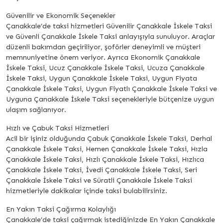
Güvenilir ve Ekonomik Seçenekler
Çanakkale’de taksi hizmetleri Güvenilir Çanakkale İskele Taksi
ve Güvenli Çanakkale İskele Taksi anlayışıyla sunuluyor. Araçlar
düzenli bakımdan geçiriliyor, şoförler deneyimli ve müşteri
memnuniyetine önem veriyor. Ayrıca Ekonomik Çanakkale
İskele Taksi, Ucuz Çanakkale İskele Taksi, Ucuza Çanakkale
İskele Taksi, Uygun Çanakkale İskele Taksi, Uygun Fiyata
Çanakkale İskele Taksi, Uygun Fiyatlı Çanakkale İskele Taksi ve
Uyguna Çanakkale İskele Taksi seçenekleriyle bütçenize uygun
ulaşım sağlanıyor.
Hızlı ve Çabuk Taksi Hizmetleri
Acil bir işiniz olduğunda Çabuk Çanakkale İskele Taksi, Derhal
Çanakkale İskele Taksi, Hemen Çanakkale İskele Taksi, Hızla
Çanakkale İskele Taksi, Hızlı Çanakkale İskele Taksi, Hızlıca
Çanakkale İskele Taksi, İvedi Çanakkale İskele Taksi, Seri
Çanakkale İskele Taksi ve Süratli Çanakkale İskele Taksi
hizmetleriyle dakikalar içinde taksi bulabilirsiniz.
En Yakın Taksi Çağırma Kolaylığı
Çanakkale’de taksi çağırmak istediğinizde En Yakın Çanakkale