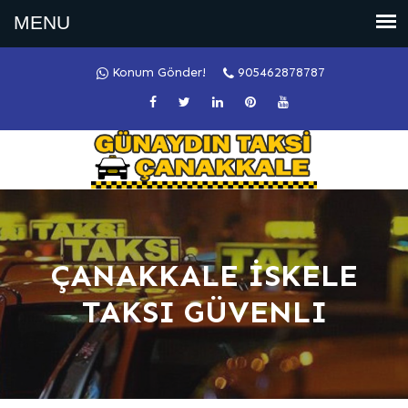
Konum Gönder!
905462878787
ÇANAKKALE İSKELE
TAKSI GÜVENLI