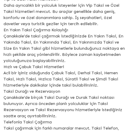
Daha ayrıcalıklı bir yolculuk isteyenler için Vip Taksi ve Özel
Taksi hizmetleri mevcut. Bu araçlar genellikle daha geniş,
konforlu ve özel donanımlara sahip. İş seyahatleri, özel
davetler veya turistik geziler için tercih edilebilir.
En Yakın Taksi Çağırma Kolaylığı
Çanakkale’de taksi çağırmak istediğinizde En Yakın Taksi, En
Yakında Taksi, En Yakınında Taksi, En Yakınınızda Taksi ve
Size En Yakın Taksi gibi hizmetlerle bulunduğunuz noktaya en
hızlı şekilde araç yönlendirilir. Böylece zaman kaybetmeden
yolculuğunuza başlayabilirsiniz.
Hızlı ve Çabuk Taksi Hizmetleri
Acil bir işiniz olduğunda Çabuk Taksi, Derhal Taksi, Hemen
Taksi, Hızlı Taksi, Hızlıca Taksi, Süratli Taksi ve Şimdi Taksi
hizmetleriyle dakikalar içinde taksi bulabilirsiniz.
Taksi Durağı ve Rezervasyon
Çanakkale’de birçok Taksi Durağı ve Durak Taksi noktası
bulunuyor. Ayrıca önceden planlı yolculuklar için Taksi
Rezervasyon ve Taksi Rezervasyonu hizmetleriyle istediğiniz
saatte araç ayırtabilirsiniz.
Telefonla Taksi Çağırma
Taksi çağırmak için farklı numaralar mevcut. Taksi Telefon,