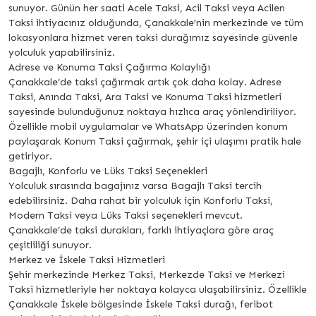
sunuyor. Günün her saati Acele Taksi, Acil Taksi veya Acilen
Taksi ihtiyacınız olduğunda, Çanakkale’nin merkezinde ve tüm
lokasyonlara hizmet veren taksi durağımız sayesinde güvenle
yolculuk yapabilirsiniz.
Adrese ve Konuma Taksi Çağırma Kolaylığı
Çanakkale’de taksi çağırmak artık çok daha kolay. Adrese
Taksi, Anında Taksi, Ara Taksi ve Konuma Taksi hizmetleri
sayesinde bulunduğunuz noktaya hızlıca araç yönlendiriliyor.
Özellikle mobil uygulamalar ve WhatsApp üzerinden konum
paylaşarak Konum Taksi çağırmak, şehir içi ulaşımı pratik hale
getiriyor.
Bagajlı, Konforlu ve Lüks Taksi Seçenekleri
Yolculuk sırasında bagajınız varsa Bagajlı Taksi tercih
edebilirsiniz. Daha rahat bir yolculuk için Konforlu Taksi,
Modern Taksi veya Lüks Taksi seçenekleri mevcut.
Çanakkale’de taksi durakları, farklı ihtiyaçlara göre araç
çeşitliliği sunuyor.
Merkez ve İskele Taksi Hizmetleri
Şehir merkezinde Merkez Taksi, Merkezde Taksi ve Merkezi
Taksi hizmetleriyle her noktaya kolayca ulaşabilirsiniz. Özellikle
Çanakkale İskele bölgesinde İskele Taksi durağı, feribot