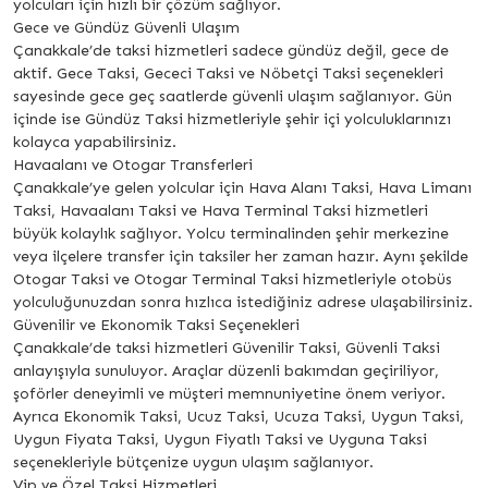
yolcuları için hızlı bir çözüm sağlıyor.
Gece ve Gündüz Güvenli Ulaşım
Çanakkale’de taksi hizmetleri sadece gündüz değil, gece de
aktif. Gece Taksi, Gececi Taksi ve Nöbetçi Taksi seçenekleri
sayesinde gece geç saatlerde güvenli ulaşım sağlanıyor. Gün
içinde ise Gündüz Taksi hizmetleriyle şehir içi yolculuklarınızı
kolayca yapabilirsiniz.
Havaalanı ve Otogar Transferleri
Çanakkale’ye gelen yolcular için Hava Alanı Taksi, Hava Limanı
Taksi, Havaalanı Taksi ve Hava Terminal Taksi hizmetleri
büyük kolaylık sağlıyor. Yolcu terminalinden şehir merkezine
veya ilçelere transfer için taksiler her zaman hazır. Aynı şekilde
Otogar Taksi ve Otogar Terminal Taksi hizmetleriyle otobüs
yolculuğunuzdan sonra hızlıca istediğiniz adrese ulaşabilirsiniz.
Güvenilir ve Ekonomik Taksi Seçenekleri
Çanakkale’de taksi hizmetleri Güvenilir Taksi, Güvenli Taksi
anlayışıyla sunuluyor. Araçlar düzenli bakımdan geçiriliyor,
şoförler deneyimli ve müşteri memnuniyetine önem veriyor.
Ayrıca Ekonomik Taksi, Ucuz Taksi, Ucuza Taksi, Uygun Taksi,
Uygun Fiyata Taksi, Uygun Fiyatlı Taksi ve Uyguna Taksi
seçenekleriyle bütçenize uygun ulaşım sağlanıyor.
Vip ve Özel Taksi Hizmetleri