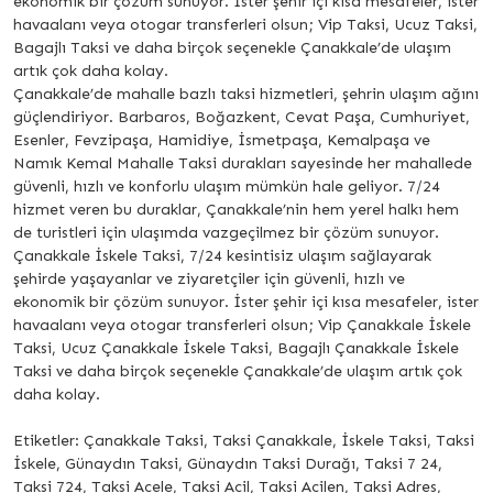
ekonomik bir çözüm sunuyor. İster şehir içi kısa mesafeler, ister
havaalanı veya otogar transferleri olsun; Vip Taksi, Ucuz Taksi,
Bagajlı Taksi ve daha birçok seçenekle Çanakkale’de ulaşım
artık çok daha kolay.
Çanakkale’de mahalle bazlı taksi hizmetleri, şehrin ulaşım ağını
güçlendiriyor. Barbaros, Boğazkent, Cevat Paşa, Cumhuriyet,
Esenler, Fevzipaşa, Hamidiye, İsmetpaşa, Kemalpaşa ve
Namık Kemal Mahalle Taksi durakları sayesinde her mahallede
güvenli, hızlı ve konforlu ulaşım mümkün hale geliyor. 7/24
hizmet veren bu duraklar, Çanakkale’nin hem yerel halkı hem
de turistleri için ulaşımda vazgeçilmez bir çözüm sunuyor.
Çanakkale İskele Taksi, 7/24 kesintisiz ulaşım sağlayarak
şehirde yaşayanlar ve ziyaretçiler için güvenli, hızlı ve
ekonomik bir çözüm sunuyor. İster şehir içi kısa mesafeler, ister
havaalanı veya otogar transferleri olsun; Vip Çanakkale İskele
Taksi, Ucuz Çanakkale İskele Taksi, Bagajlı Çanakkale İskele
Taksi ve daha birçok seçenekle Çanakkale’de ulaşım artık çok
daha kolay.
Etiketler: Çanakkale Taksi, Taksi Çanakkale, İskele Taksi, Taksi
İskele, Günaydın Taksi, Günaydın Taksi Durağı, Taksi 7 24,
Taksi 724, Taksi Acele, Taksi Acil, Taksi Acilen, Taksi Adres,