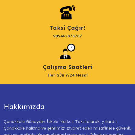
Taksi Çağır!
905462878787
Çalışma Saatleri
Her Gün 7/24 Mesai
Hakkımızda
Çanakkale Günaydın İskele Merkez Taksi olarak, yıllardır
Çanakkale halkına ve şehrimizi ziyaret eden misafirlere güvenli,
hızlı ve konforlu ulaşım hizmeti sunuyoruz. İskele ve merkez