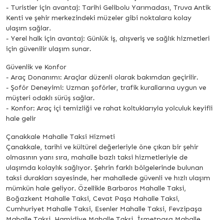
- Turistler için avantaj: Tarihi Gelibolu Yarımadası, Truva Antik
Kenti ve şehir merkezindeki müzeler gibi noktalara kolay
ulaşım sağlar.
- Yerel halk için avantaj: Günlük iş, alışveriş ve sağlık hizmetleri
için güvenilir ulaşım sunar.
Güvenlik ve Konfor
- Araç Donanımı: Araçlar düzenli olarak bakımdan geçirilir.
- Şoför Deneyimi: Uzman şoförler, trafik kurallarına uygun ve
müşteri odaklı sürüş sağlar.
- Konfor: Araç içi temizliği ve rahat koltuklarıyla yolculuk keyifli
hale gelir
Çanakkale Mahalle Taksi Hizmeti
Çanakkale, tarihi ve kültürel değerleriyle öne çıkan bir şehir
olmasının yanı sıra, mahalle bazlı taksi hizmetleriyle de
ulaşımda kolaylık sağlıyor. Şehrin farklı bölgelerinde bulunan
taksi durakları sayesinde, her mahallede güvenli ve hızlı ulaşım
mümkün hale geliyor. Özellikle Barbaros Mahalle Taksi,
Boğazkent Mahalle Taksi, Cevat Paşa Mahalle Taksi,
Cumhuriyet Mahalle Taksi, Esenler Mahalle Taksi, Fevzipaşa
Mahalle Taksi, Hamidiye Mahalle Taksi, İsmetpaşa Mahalle