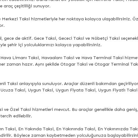
e araç çeşitliliği sunuyor.
erkezi Taksi hizmetleriyle her noktaya kolayca ulaşabilirsiniz. Öze
or.
, gece de aktif. Gece Taksi, Gececi Taksi ve Nöbetçi Taksi seçenekl
e şehir içi yolculuklarınızı kolayca yapabilirsiniz.
, Hava Limanı Taksi, Havaalanı Taksi ve Hava Terminal Taksi hizmetl
ler her zaman hazır. Aynı şekilde Otogar Taksi ve Otogar Terminal T
enli Taksi anlayışıyla sunuluyor. Araçlar düzenli bakımdan geçiriliy
 Ucuza Taksi, Uygun Taksi, Uygun Fiyata Taksi, Uygun Fiyatlı Taksi
aksi ve Özel Taksi hizmetleri mevcut. Bu araçlar genellikle daha geni
tercih edilebilir.
n Taksi, En Yakında Taksi, En Yakınında Taksi, En Yakınınızda Taksi
ndirilir. Böylece zaman kaybetmeden yolculuğunuza başlayabilirsini