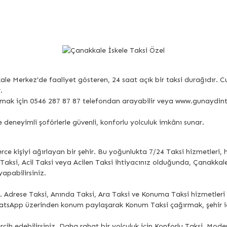
ale Merkez’de faaliyet gösteren, 24 saat açık bir taksi durağıdır. 
.
çağırmak için 0546 287 87 87 telefondan arayabilir veya www.gunaydi
e deneyimli şoförlerle güvenli, konforlu yolculuk imkânı sunar.
lerce kişiyi ağırlayan bir şehir. Bu yoğunlukta 7/24 Taksi hizmetleri,
Taksi, Acil Taksi veya Acilen Taksi ihtiyacınız olduğunda, Çanakka
apabilirsiniz.
. Adrese Taksi, Anında Taksi, Ara Taksi ve Konuma Taksi hizmetler
hatsApp üzerinden konum paylaşarak Konum Taksi çağırmak, şehir içi 
rcih edebilirsiniz. Daha rahat bir yolculuk için Konforlu Taksi, Mod