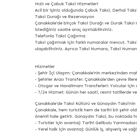
Hızlı ve Çabuk Taksi Hizmetleri
Acil bir işiniz olduğunda Çabuk Taksi, Derhal Taksi,
Taksi Durağı ve Rezervasyon
Çanakkale’de birçok Taksi Durağı ve Durak Taksi n
istediğiniz saatte araç ayırtabilirsiniz.
Telefonla Taksi Çağırma
Taksi çağırmak için farklı numaralar mevcut. Taks
ulaşabilirsiniz. Ayrıca Taksi Numara, Taksi Numara
Hizmetler
- Şehir İçi Ulaşım: Çanakkale’nin merkezinden maha
- Şehirler Arası Transfer: Çanakkale’den çevre iller
- Otogar ve Havalimanı Transferleri: Yolcular için
- 7/24 Hizmet: Günün her saati, resmi tatillerde 
Çanakkale’de Taksi Kültürü ve Günaydın Taksi’nin 
Çanakkale, hem turistik hem de tarihi bir şehir old
önemli hale getirir. Günaydın Taksi, bu noktada hı
- Turistler için avantaj: Tarihi Gelibolu Yarımadas
- Yerel halk için avantaj: Günlük iş, alışveriş ve sağ