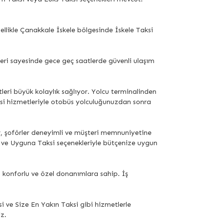
llikle Çanakkale İskele bölgesinde İskele Taksi
eri sayesinde gece geç saatlerde güvenli ulaşım
eri büyük kolaylık sağlıyor. Yolcu terminalinden
aksi hizmetleriyle otobüs yolculuğunuzdan sonra
or, şoförler deneyimli ve müşteri memnuniyetine
 ve Uyguna Taksi seçenekleriyle bütçenize uygun
ş, konforlu ve özel donanımlara sahip. İş
 ve Size En Yakın Taksi gibi hizmetlerle
z.