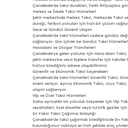
Çanakkale’de taksi durakları, farklı ihtiyaçlara gör
Merkez ve İskele Taksi Hizmetleri
Şehir merkezinde Merkez Taksi, Merkezde Taksi ve M
durağı, feribot yolcuları için hızlı bir çözüm sağlıy
Gece ve Gündüz Güvenli Ulaşım
Çanakkale’de taksi hizmetleri sadece gündüz değil
sağlanıyor. Gün içinde ise Gündüz Taksi hizmetleriyl
Havaalanı ve Otogar Transferleri
Çanakkale’ye gelen yolcular için Hava Alanı Taksi
şehir merkezine veya ilçelere transfer için taksi
hızlıca istediğiniz adrese ulaşabilirsiniz.
Güvenilir ve Ekonomik Taksi Seçenekleri
Çanakkale’de taksi hizmetleri Güvenilir Taksi, Güv
önem veriyor. Ayrıca Ekonomik Taksi, Ucuz Taksi,
ulaşım sağlanıyor.
Vip ve Özel Taksi Hizmetleri
Daha ayrıcalıklı bir yolculuk isteyenler için Vip T
seyahatleri, özel davetler veya turistik geziler için 
En Yakın Taksi Çağırma Kolaylığı
Çanakkale’de taksi çağırmak istediğinizde En Yakı
bulunduğunuz noktaya en hızlı şekilde araç yönle