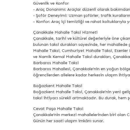
Güvenlik ve Konfor
- Araç Donanımı: Araçlar düzenli olarak bakımdan g
- Şoför Deneyimi: Uzman şoförler, trafik kuralları
- Konfor: Araç içi temizliği ve rahat koltuklarıyla yo
Çanakkale Mahalle Taksi Hizmeti
Çanakkale, tarihi ve kültürel değerleriyle öne çıkan
bulunan taksi durakları sayesinde, her mahallede 
Mahalle Taksi, Cumhuriyet Mahalle Taksi, Esenler
ve Namik Kemal Mahalle Taksi durakları, Çanakkal
Barbaros Mahalle Taksi
Barbaros Mahallesi, Çanakkale’nin en yoğun bölgel
öğrencilerden ailelere kadar herkesin ulaşım ihtiya
Boğazkent Mahalle Taksi
Boğazkent Mahalle Taksi, Çanakkale’nin yeni geliş
taksi ihtiyacı sürekli artmaktadır. Bu durak, hem 
Cevat Paşa Mahalle Taksi
Çanakkale’nin merkezi mahallelerinden biri olan Cev
Günün her saati ulaşım imkânı sunar.