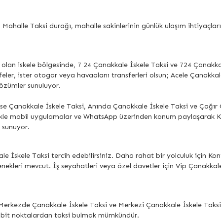
lle Taksi durağı, mahalle sakinlerinin günlük ulaşım ihtiyaçlarını k
 olan iskele bölgesinde, 7 24 Çanakkale İskele Taksi ve 724 Çanakkal
afeler, ister otogar veya havaalanı transferleri olsun; Acele Çanakkal
çözümler sunuluyor.
se Çanakkale İskele Taksi, Anında Çanakkale İskele Taksi ve Çağır 
llikle mobil uygulamalar ve WhatsApp üzerinden konum paylaşarak
 sunuyor.
le İskele Taksi tercih edebilirsiniz. Daha rahat bir yolculuk için 
nekleri mevcut. İş seyahatleri veya özel davetler için Vip Çanakkal
erkezde Çanakkale İskele Taksi ve Merkezi Çanakkale İskele Taksi d
sabit noktalardan taksi bulmak mümkündür.