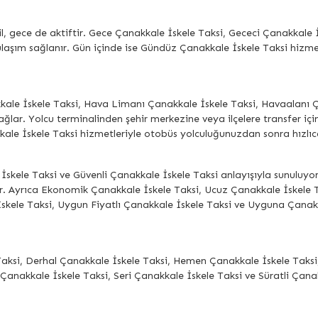
, gece de aktiftir. Gece Çanakkale İskele Taksi, Gececi Çanakkale 
aşım sağlanır. Gün içinde ise Gündüz Çanakkale İskele Taksi hizmetle
kkale İskele Taksi, Hava Limanı Çanakkale İskele Taksi, Havaalanı 
ağlar. Yolcu terminalinden şehir merkezine veya ilçelere transfer içi
le İskele Taksi hizmetleriyle otobüs yolculuğunuzdan sonra hızlıca 
İskele Taksi ve Güvenli Çanakkale İskele Taksi anlayışıyla sunuluyor
. Ayrıca Ekonomik Çanakkale İskele Taksi, Ucuz Çanakkale İskele T
skele Taksi, Uygun Fiyatlı Çanakkale İskele Taksi ve Uyguna Çanakk
Taksi, Derhal Çanakkale İskele Taksi, Hemen Çanakkale İskele Taksi,
 Çanakkale İskele Taksi, Seri Çanakkale İskele Taksi ve Süratli Çana