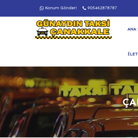
Konum Gönder!
905462878787
ANA 
İLET
ÇA