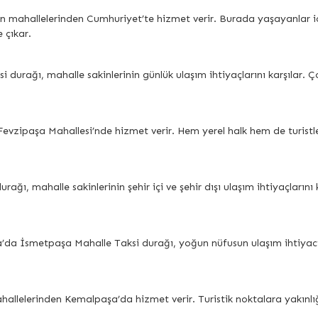
 mahallelerinden Cumhuriyet’te hizmet verir. Burada yaşayanlar için 
 çıkar.
durağı, mahalle sakinlerinin günlük ulaşım ihtiyaçlarını karşılar. Çoc
evzipaşa Mahallesi’nde hizmet verir. Hem yerel halk hem de turistler 
ı, mahalle sakinlerinin şehir içi ve şehir dışı ulaşım ihtiyaçlarını k
 İsmetpaşa Mahalle Taksi durağı, yoğun nüfusun ulaşım ihtiyacını kar
allelerinden Kemalpaşa’da hizmet verir. Turistik noktalara yakınlığ