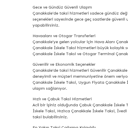
Gece ve Gündüz Güvenli Ulaşım
Çanakkale’de taksi hizmetleri sadece gündüz değil
seçenekleri sayesinde gece geç saatlerde güvenli ul
yapabilirsiniz.
Havaalanı ve Otogar Transferleri
Çanakkale’ye gelen yolcular için Hava Alanı Çana
Çanakkale İskele Taksi hizmetleri büyük kolaylık s
Çanakkale İskele Taksi ve Otogar Terminal Çanakka
Güvenilir ve Ekonomik Seçenekler
Çanakkale’de taksi hizmetleri Güvenilir Çanakkale 
deneyimli ve müşteri memnuniyetine önem veriyor
Çanakkale İskele Taksi, Uygun Fiyata Çanakkale İ
ulaşım sağlanıyor.
Hızlı ve Çabuk Taksi Hizmetleri
Acil bir işiniz olduğunda Çabuk Çanakkale İskele 
İskele Taksi, Hızlıca Çanakkale İskele Taksi, İvedi
taksi bulabilirsiniz.
En Yakın Taksi Çağırma Kolaylığı