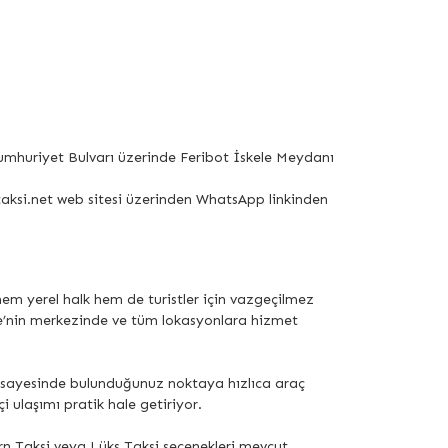
Cumhuriyet Bulvarı üzerinde Feribot İskele Meydanı
ntaksi.net web sitesi üzerinden WhatsApp linkinden
 hem yerel halk hem de turistler için vazgeçilmez
le’nin merkezinde ve tüm lokasyonlara hizmet
i sayesinde bulunduğunuz noktaya hızlıca araç
ulaşımı pratik hale getiriyor.
ern Taksi veya Lüks Taksi seçenekleri mevcut.