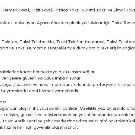
 Hemen Taksi, Hızlı Taksi, Hızlıca Taksi, Süratli Taksi ve Şimdi Taksi
oktası bulunuyor. Ayrıca önceden planlı yolculuklar için Taksi Rez
i Telefon, Taksi Telefon No, Taksi Telefon Numarası, Taksi Telefon
ları ve Taksi Numarası seçenekleriyle duraklara direkt erişim sağlan
llelerine kadar her noktaya hızlı ulaşım sağlar.
e ve ilçelere güvenli yolculuk imkânı sunar.
 otogar, hastane ve havalimanı transferlerinde profesyonel hizmet v
ve bayramlarda dahi hizmet vermektedir.
Yeri
uğundan ulaşım ihtiyacı sürekli canlıdır. Özellikle yaz aylarında ar
zlı erişim, güvenlik ve müşteri memnuniyetini ön planda tutarak öne
ı, Truva Antik Kenti ve şehir merkezindeki müzeler gibi noktalara ko
lık hizmetleri için güvenilir ulaşım sunar.