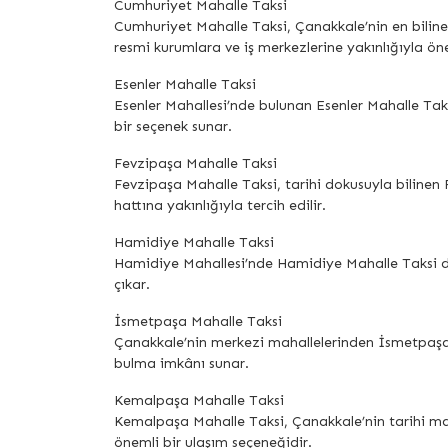
Cumhuriyet Mahalle Taksi
Cumhuriyet Mahalle Taksi, Çanakkale’nin en bilinen
resmi kurumlara ve iş merkezlerine yakınlığıyla öne
Esenler Mahalle Taksi
Esenler Mahallesi’nde bulunan Esenler Mahalle Taksi 
bir seçenek sunar.
Fevzipaşa Mahalle Taksi
Fevzipaşa Mahalle Taksi, tarihi dokusuyla bilinen F
hattına yakınlığıyla tercih edilir.
Hamidiye Mahalle Taksi
Hamidiye Mahallesi’nde Hamidiye Mahalle Taksi durağ
çıkar.
İsmetpaşa Mahalle Taksi
Çanakkale’nin merkezi mahallelerinden İsmetpaşa’da
bulma imkânı sunar.
Kemalpaşa Mahalle Taksi
Kemalpaşa Mahalle Taksi, Çanakkale’nin tarihi mah
önemli bir ulaşım seçeneğidir.