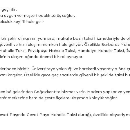
eçirilir.
na uygun ve müşteri odaklı sürüş sağlar.
lculuk keyifli hale gelir
 bir şehir olmasının yanı sıra, mahalle bazlı taksi hizmetleriyle de u
güvenli ve hızlı ulaşım mümkün hale geliyor. Özellikle Barbaros Ma
 Mahalle Taksi, Fevzipaşa Mahalle Taksi, Hamidiye Mahalle Taksi,
e’nin ulaşım ağında önemli bir rol oynuyor.
erinden biridir. Üniversiteye yakınlığı ve hareketli yaşamıyla öne
cını karşılar. Özellikle gece geç saatlerde güvenli bir şekilde taks
en bölgelerinden Boğazkent’te hizmet verir. Modern yapılar ve yen
şehir merkezine hem de çevre ilçelere ulaşımda kolaylık sağlar.
at Paşa’da Cevat Paşa Mahalle Taksi durağı, özellikle alışveriş merke