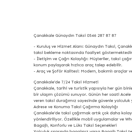
Çanakkale Günaydın Taksi 0546 287 87 87
- Kuruluş ve Hizmet Alanı: Günaydın Taksi, Çanakk
taksi bekleme noktasında faaliyet göstermektedir
- İletişim ve Çağrı Kolaylığı: Müşteriler, taksi 
konum paylaşarak hızlıca araç talep edebilir.
- Araç ve Şoför Kalitesi: Modern, bakımlı araçlar v
Çanakkale’de 7/24 Taksi Hizmeti
Çanakkale, tarihi ve turistik yapısıyla her gün bin
bir ulaşım çözümü sunuyor. Günün her saati Acele 
veren taksi durağımız sayesinde güvenle yolculuk y
Adrese ve Konuma Taksi Çağırma Kolaylığı
Çanakkale’de taksi çağırmak artık çok daha kolay
yönlendiriliyor. Özellikle mobil uygulamalar ve W
Bagajlı, Konforlu ve Lüks Taksi Seçenekleri
Yolculuk sırasında bagajınız varsa Bagajlı Taksi te