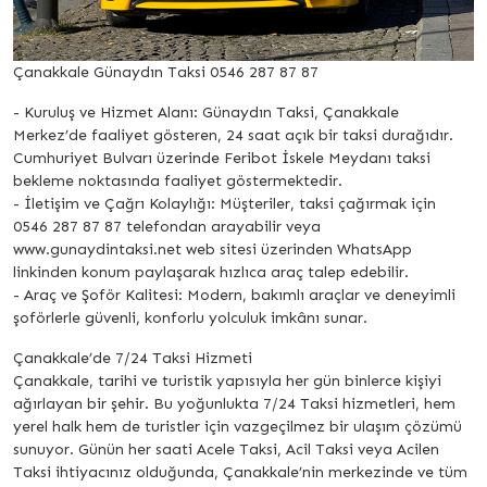
Çanakkale Günaydın Taksi 0546 287 87 87
- Kuruluş ve Hizmet Alanı: Günaydın Taksi, Çanakkale
Merkez’de faaliyet gösteren, 24 saat açık bir taksi durağıdır.
Cumhuriyet Bulvarı üzerinde Feribot İskele Meydanı taksi
bekleme noktasında faaliyet göstermektedir.
- İletişim ve Çağrı Kolaylığı: Müşteriler, taksi çağırmak için
0546 287 87 87 telefondan arayabilir veya
www.gunaydintaksi.net web sitesi üzerinden WhatsApp
linkinden konum paylaşarak hızlıca araç talep edebilir.
- Araç ve Şoför Kalitesi: Modern, bakımlı araçlar ve deneyimli
şoförlerle güvenli, konforlu yolculuk imkânı sunar.
Çanakkale’de 7/24 Taksi Hizmeti
Çanakkale, tarihi ve turistik yapısıyla her gün binlerce kişiyi
ağırlayan bir şehir. Bu yoğunlukta 7/24 Taksi hizmetleri, hem
yerel halk hem de turistler için vazgeçilmez bir ulaşım çözümü
sunuyor. Günün her saati Acele Taksi, Acil Taksi veya Acilen
Taksi ihtiyacınız olduğunda, Çanakkale’nin merkezinde ve tüm