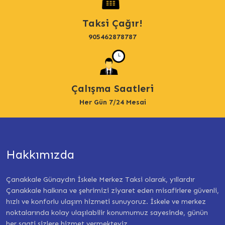
Taksi Çağır!
905462878787
Çalışma Saatleri
Her Gün 7/24 Mesai
Hakkımızda
Çanakkale Günaydın İskele Merkez Taksi olarak, yıllardır
Çanakkale halkına ve şehrimizi ziyaret eden misafirlere güvenli,
hızlı ve konforlu ulaşım hizmeti sunuyoruz. İskele ve merkez
noktalarında kolay ulaşılabilir konumumuz sayesinde, günün
her saati sizlere hizmet vermekteyiz.