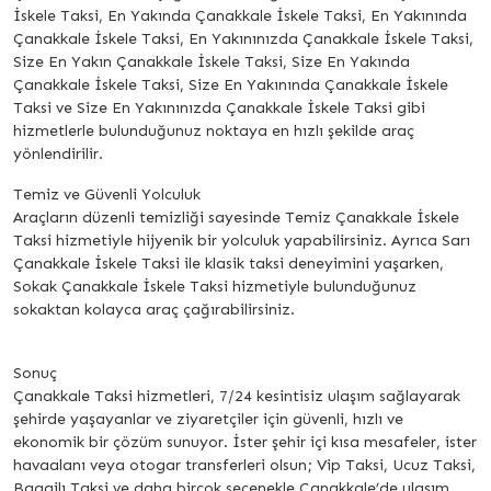
İskele Taksi, En Yakında Çanakkale İskele Taksi, En Yakınında
Çanakkale İskele Taksi, En Yakınınızda Çanakkale İskele Taksi,
Size En Yakın Çanakkale İskele Taksi, Size En Yakında
Çanakkale İskele Taksi, Size En Yakınında Çanakkale İskele
Taksi ve Size En Yakınınızda Çanakkale İskele Taksi gibi
hizmetlerle bulunduğunuz noktaya en hızlı şekilde araç
yönlendirilir.
Temiz ve Güvenli Yolculuk
Araçların düzenli temizliği sayesinde Temiz Çanakkale İskele
Taksi hizmetiyle hijyenik bir yolculuk yapabilirsiniz. Ayrıca Sarı
Çanakkale İskele Taksi ile klasik taksi deneyimini yaşarken,
Sokak Çanakkale İskele Taksi hizmetiyle bulunduğunuz
sokaktan kolayca araç çağırabilirsiniz.
Sonuç
Çanakkale Taksi hizmetleri, 7/24 kesintisiz ulaşım sağlayarak
şehirde yaşayanlar ve ziyaretçiler için güvenli, hızlı ve
ekonomik bir çözüm sunuyor. İster şehir içi kısa mesafeler, ister
havaalanı veya otogar transferleri olsun; Vip Taksi, Ucuz Taksi,
Bagajlı Taksi ve daha birçok seçenekle Çanakkale’de ulaşım