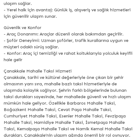
ulaşım sağlar.
- Yerel halk için avantaj: Günlük iş, alışveriş ve sağlık hizmetleri
için güvenilir ulaşım sunar.
Güvenlik ve Konfor
- Araç Donanımı: Araçlar düzenli olarak bakımdan geçirilir.
- Şoför Deneyimi: Uzman şoförler, trafik kurallarına uygun ve
müşteri odaklı sürüş sağlar.
- Konfor: Araç içi temizliği ve rahat koltuklarıyla yolculuk keyifli
hale gelir
Çanakkale Mahalle Taksi Hizmeti
Çanakkale, tarihi ve kültürel değerleriyle öne çıkan bir şehir
olmasının yanı sıra, mahalle bazlı taksi hizmetleriyle de
ulaşımda kolaylık sağlıyor. Şehrin farklı bölgelerinde bulunan
taksi durakları sayesinde, her mahallede güvenli ve hızlı ulaşım
mümkün hale geliyor. Özellikle Barbaros Mahalle Taksi,
Boğazkent Mahalle Taksi, Cevat Paşa Mahalle Taksi,
Cumhuriyet Mahalle Taksi, Esenler Mahalle Taksi, Fevzipaşa
Mahalle Taksi, Hamidiye Mahalle Taksi, İsmetpaşa Mahalle
Taksi, Kemalpaşa Mahalle Taksi ve Namik Kemal Mahalle Taksi
durakları, Çanakkale’nin ulaşım ağında önemli bir rol oynuyor.