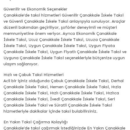
Güvenilir ve Ekonomik Seçenekler
Çanakkale’de taksi hizmetleri Güvenilir Çanakkale İskele Taksi
ve Güvenli Çanakkale İskele Taksi anlayışıyla sunuluyor. Araçlar
düzenli bakımdan geçiriliyor, şoförler deneyimli ve müşteri
memnuniyetine önem veriyor. Ayrıca Ekonomik Çanakkale
İskele Taksi, Ucuz Çanakkale İskele Taksi, Ucuza Çanakkale
İskele Taksi, Uygun Çanakkale İskele Taksi, Uygun Fiyata
Çanakkale İskele Taksi, Uygun Fiyatlı Çanakkale İskele Taksi ve
Uyguna Çanakkale İskele Taksi seçenekleriyle bütçenize uygun
ulaşım sağlanıyor.
Hızlı ve Çabuk Taksi Hizmetleri
Acil bir işiniz olduğunda Çabuk Çanakkale İskele Taksi, Derhal
Çanakkale İskele Taksi, Hemen Çanakkale İskele Taksi, Hızla
Çanakkale İskele Taksi, Hızlı Çanakkale İskele Taksi, Hızlıca
Çanakkale İskele Taksi, İvedi Çanakkale İskele Taksi, Seri
Çanakkale İskele Taksi ve Süratli Çanakkale İskele Taksi
hizmetleriyle dakikalar içinde taksi bulabilirsiniz.
En Yakın Taksi Çağırma Kolaylığı
Çanakkale’de taksi çağırmak istediğinizde En Yakın Çanakkale