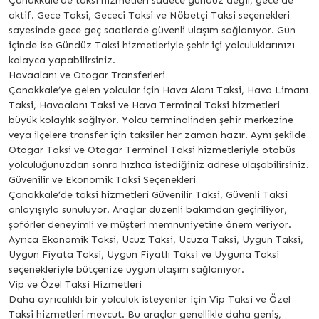
Çanakkale’de taksi hizmetleri sadece gündüz değil, gece de
aktif. Gece Taksi, Gececi Taksi ve Nöbetçi Taksi seçenekleri
sayesinde gece geç saatlerde güvenli ulaşım sağlanıyor. Gün
içinde ise Gündüz Taksi hizmetleriyle şehir içi yolculuklarınızı
kolayca yapabilirsiniz.
Havaalanı ve Otogar Transferleri
Çanakkale’ye gelen yolcular için Hava Alanı Taksi, Hava Limanı
Taksi, Havaalanı Taksi ve Hava Terminal Taksi hizmetleri
büyük kolaylık sağlıyor. Yolcu terminalinden şehir merkezine
veya ilçelere transfer için taksiler her zaman hazır. Aynı şekilde
Otogar Taksi ve Otogar Terminal Taksi hizmetleriyle otobüs
yolculuğunuzdan sonra hızlıca istediğiniz adrese ulaşabilirsiniz.
Güvenilir ve Ekonomik Taksi Seçenekleri
Çanakkale’de taksi hizmetleri Güvenilir Taksi, Güvenli Taksi
anlayışıyla sunuluyor. Araçlar düzenli bakımdan geçiriliyor,
şoförler deneyimli ve müşteri memnuniyetine önem veriyor.
Ayrıca Ekonomik Taksi, Ucuz Taksi, Ucuza Taksi, Uygun Taksi,
Uygun Fiyata Taksi, Uygun Fiyatlı Taksi ve Uyguna Taksi
seçenekleriyle bütçenize uygun ulaşım sağlanıyor.
Vip ve Özel Taksi Hizmetleri
Daha ayrıcalıklı bir yolculuk isteyenler için Vip Taksi ve Özel
Taksi hizmetleri mevcut. Bu araçlar genellikle daha geniş,