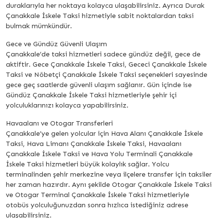
duraklarıyla her noktaya kolayca ulaşabilirsiniz. Ayrıca Durak
Çanakkale İskele Taksi hizmetiyle sabit noktalardan taksi
bulmak mümkündür.
Gece ve Gündüz Güvenli Ulaşım
Çanakkale’de taksi hizmetleri sadece gündüz değil, gece de
aktiftir. Gece Çanakkale İskele Taksi, Gececi Çanakkale İskele
Taksi ve Nöbetçi Çanakkale İskele Taksi seçenekleri sayesinde
gece geç saatlerde güvenli ulaşım sağlanır. Gün içinde ise
Gündüz Çanakkale İskele Taksi hizmetleriyle şehir içi
yolculuklarınızı kolayca yapabilirsiniz.
Havaalanı ve Otogar Transferleri
Çanakkale’ye gelen yolcular için Hava Alanı Çanakkale İskele
Taksi, Hava Limanı Çanakkale İskele Taksi, Havaalanı
Çanakkale İskele Taksi ve Hava Yolu Terminali Çanakkale
İskele Taksi hizmetleri büyük kolaylık sağlar. Yolcu
terminalinden şehir merkezine veya ilçelere transfer için taksiler
her zaman hazırdır. Aynı şekilde Otogar Çanakkale İskele Taksi
ve Otogar Terminal Çanakkale İskele Taksi hizmetleriyle
otobüs yolculuğunuzdan sonra hızlıca istediğiniz adrese
ulaşabilirsiniz.