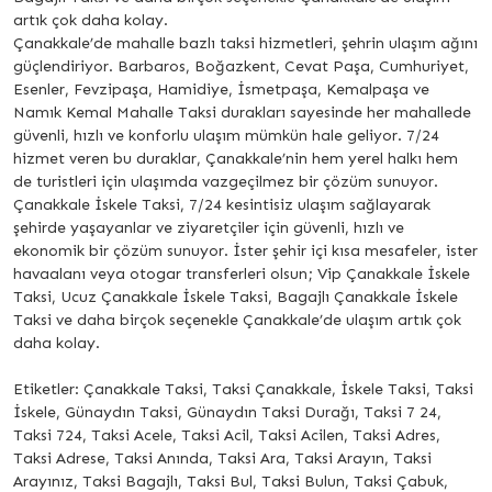
artık çok daha kolay.
Çanakkale’de mahalle bazlı taksi hizmetleri, şehrin ulaşım ağını
güçlendiriyor. Barbaros, Boğazkent, Cevat Paşa, Cumhuriyet,
Esenler, Fevzipaşa, Hamidiye, İsmetpaşa, Kemalpaşa ve
Namık Kemal Mahalle Taksi durakları sayesinde her mahallede
güvenli, hızlı ve konforlu ulaşım mümkün hale geliyor. 7/24
hizmet veren bu duraklar, Çanakkale’nin hem yerel halkı hem
de turistleri için ulaşımda vazgeçilmez bir çözüm sunuyor.
Çanakkale İskele Taksi, 7/24 kesintisiz ulaşım sağlayarak
şehirde yaşayanlar ve ziyaretçiler için güvenli, hızlı ve
ekonomik bir çözüm sunuyor. İster şehir içi kısa mesafeler, ister
havaalanı veya otogar transferleri olsun; Vip Çanakkale İskele
Taksi, Ucuz Çanakkale İskele Taksi, Bagajlı Çanakkale İskele
Taksi ve daha birçok seçenekle Çanakkale’de ulaşım artık çok
daha kolay.
Etiketler: Çanakkale Taksi, Taksi Çanakkale, İskele Taksi, Taksi
İskele, Günaydın Taksi, Günaydın Taksi Durağı, Taksi 7 24,
Taksi 724, Taksi Acele, Taksi Acil, Taksi Acilen, Taksi Adres,
Taksi Adrese, Taksi Anında, Taksi Ara, Taksi Arayın, Taksi
Arayınız, Taksi Bagajlı, Taksi Bul, Taksi Bulun, Taksi Çabuk,