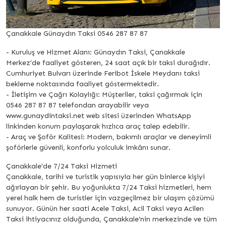
Çanakkale Günaydın Taksi 0546 287 87 87
- Kuruluş ve Hizmet Alanı: Günaydın Taksi, Çanakkale
Merkez’de faaliyet gösteren, 24 saat açık bir taksi durağıdır.
Cumhuriyet Bulvarı üzerinde Feribot İskele Meydanı taksi
bekleme noktasında faaliyet göstermektedir.
- İletişim ve Çağrı Kolaylığı: Müşteriler, taksi çağırmak için
0546 287 87 87 telefondan arayabilir veya
www.gunaydintaksi.net web sitesi üzerinden WhatsApp
linkinden konum paylaşarak hızlıca araç talep edebilir.
- Araç ve Şoför Kalitesi: Modern, bakımlı araçlar ve deneyimli
şoförlerle güvenli, konforlu yolculuk imkânı sunar.
Çanakkale’de 7/24 Taksi Hizmeti
Çanakkale, tarihi ve turistik yapısıyla her gün binlerce kişiyi
ağırlayan bir şehir. Bu yoğunlukta 7/24 Taksi hizmetleri, hem
yerel halk hem de turistler için vazgeçilmez bir ulaşım çözümü
sunuyor. Günün her saati Acele Taksi, Acil Taksi veya Acilen
Taksi ihtiyacınız olduğunda, Çanakkale’nin merkezinde ve tüm