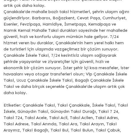
artık çok daha kolay.
Çanakkale’de mahalle bazlı taksi hizmetleri, şehrin ulaşım ağını
güçlendiriyor. Barbaros, Boğazkent, Cevat Paşa, Cumhuriyet,
Esenler, Fevzipaşa, Hamidiye, İsmetpaşa, Kemalpaşa ve
Namık Kemal Mahalle Taksi durakları sayesinde her mahallede
güvenli, hızlı ve konforlu ulaşım mümkün hale geliyor. 7/24
hizmet veren bu duraklar, Çanakkale’nin hem yerel halkı hem
de turistleri için ulaşımda vazgeçilmez bir çözüm sunuyor.
Çanakkale İskele Taksi, 7/24 kesintisiz ulaşım sağlayarak
şehirde yaşayanlar ve ziyaretçiler için güvenli, hızlı ve
ekonomik bir çözüm sunuyor. İster şehir içi kısa mesafeler, ister
havaalanı veya otogar transferleri olsun; Vip Çanakkale İskele
Taksi, Ucuz Çanakkale İskele Taksi, Bagajlı Çanakkale İskele
Taksi ve daha birçok seçenekle Çanakkale’de ulaşım artık çok
daha kolay.
Etiketler: Çanakkale Taksi, Taksi Çanakkale, İskele Taksi, Taksi
İskele, Günaydın Taksi, Günaydın Taksi Durağı, Taksi 7 24,
Taksi 724, Taksi Acele, Taksi Acil, Taksi Acilen, Taksi Adres,
Taksi Adrese, Taksi Anında, Taksi Ara, Taksi Arayın, Taksi
Arayınız, Taksi Bagajlı, Taksi Bul, Taksi Bulun, Taksi Çabuk,