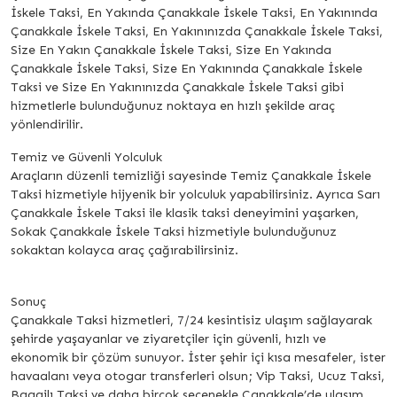
İskele Taksi, En Yakında Çanakkale İskele Taksi, En Yakınında
Çanakkale İskele Taksi, En Yakınınızda Çanakkale İskele Taksi,
Size En Yakın Çanakkale İskele Taksi, Size En Yakında
Çanakkale İskele Taksi, Size En Yakınında Çanakkale İskele
Taksi ve Size En Yakınınızda Çanakkale İskele Taksi gibi
hizmetlerle bulunduğunuz noktaya en hızlı şekilde araç
yönlendirilir.
Temiz ve Güvenli Yolculuk
Araçların düzenli temizliği sayesinde Temiz Çanakkale İskele
Taksi hizmetiyle hijyenik bir yolculuk yapabilirsiniz. Ayrıca Sarı
Çanakkale İskele Taksi ile klasik taksi deneyimini yaşarken,
Sokak Çanakkale İskele Taksi hizmetiyle bulunduğunuz
sokaktan kolayca araç çağırabilirsiniz.
Sonuç
Çanakkale Taksi hizmetleri, 7/24 kesintisiz ulaşım sağlayarak
şehirde yaşayanlar ve ziyaretçiler için güvenli, hızlı ve
ekonomik bir çözüm sunuyor. İster şehir içi kısa mesafeler, ister
havaalanı veya otogar transferleri olsun; Vip Taksi, Ucuz Taksi,
Bagajlı Taksi ve daha birçok seçenekle Çanakkale’de ulaşım