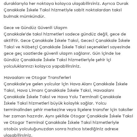
duraklarıyla her noktaya kolayca ulaşabilirsiniz. Ayrıca Durak
Çanakkale İskele Taksi hizmetiyle sabit noktalardan taksi
bulmak mümkündür.
Gece ve Gündüz Güvenli Ulaşım
Çanakkale’de taksi hizmetleri sadece gündüz değil, gece de
aktiftir. Gece Çanakkale İskele Taksi, Gececi Çanakkale İskele
Taksi ve Nöbetçi Çanakkale İskele Taksi seçenekleri sayesinde
gece geç saatlerde güvenli ulaşım sağlanır. Gün içinde ise
Gündüz Çanakkale İskele Taksi hizmetleriyle şehir içi
yolculuklarınızı kolayca yapabilirsiniz.
Havaalanı ve Otogar Transferleri
Çanakkale’ye gelen yolcular için Hava Alanı Çanakkale İskele
Taksi, Hava Limanı Çanakkale İskele Taksi, Havaalanı
Çanakkale İskele Taksi ve Hava Yolu Terminali Çanakkale
İskele Taksi hizmetleri büyük kolaylık sağlar. Yolcu
terminalinden şehir merkezine veya ilçelere transfer için taksiler
her zaman hazırdır. Aynı şekilde Otogar Çanakkale İskele Taksi
ve Otogar Terminal Çanakkale İskele Taksi hizmetleriyle
otobüs yolculuğunuzdan sonra hızlıca istediğiniz adrese
ulaşabilirsiniz.