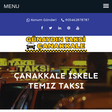
Konum Gönder!
905462878787
ÇANAKKALE İSKELE
TEMIZ TAKSI