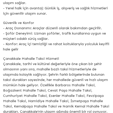
ulaşım sağlar.
- Yerel halk için avantaj: Günlük iş, alışveriş ve sağlık hizmetleri
için güvenilir ulaşım sunar.
Güvenlik ve Konfor
- Araç Donanımı: Araçlar düzenli olarak bakımdan geçirilir.
- Şoför Deneyimi: Uzman şoförler, trafik kurallarına uygun ve
müşteri odaklı sürüş sağlar.
- Konfor: Araç içi temizliği ve rahat koltuklarıyla yolculuk keyifli
hale gelir
Çanakkale Mahalle Taksi Hizmeti
Çanakkale, tarihi ve kültürel değerleriyle öne çıkan bir şehir
olmasının yanı sıra, mahalle bazlı taksi hizmetleriyle de
ulaşımda kolaylık sağlıyor. Şehrin farklı bölgelerinde bulunan
taksi durakları sayesinde, her mahallede güvenli ve hızlı ulaşım
mümkün hale geliyor. Özellikle Barbaros Mahalle Taksi,
Boğazkent Mahalle Taksi, Cevat Paşa Mahalle Taksi,
Cumhuriyet Mahalle Taksi, Esenler Mahalle Taksi, Fevzipaşa
Mahalle Taksi, Hamidiye Mahalle Taksi, İsmetpaşa Mahalle
Taksi, Kemalpaşa Mahalle Taksi ve Namik Kemal Mahalle Taksi
durakları, Çanakkale’nin ulaşım ağında önemli bir rol oynuyor.