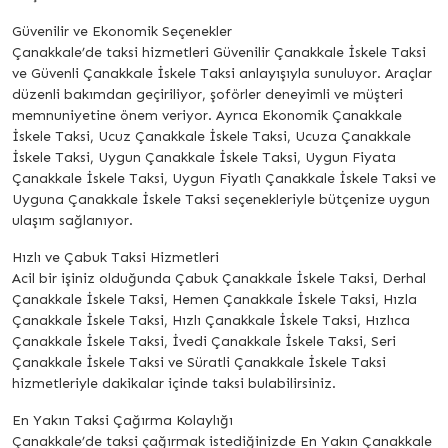
Güvenilir ve Ekonomik Seçenekler
Çanakkale’de taksi hizmetleri Güvenilir Çanakkale İskele Taksi
ve Güvenli Çanakkale İskele Taksi anlayışıyla sunuluyor. Araçlar
düzenli bakımdan geçiriliyor, şoförler deneyimli ve müşteri
memnuniyetine önem veriyor. Ayrıca Ekonomik Çanakkale
İskele Taksi, Ucuz Çanakkale İskele Taksi, Ucuza Çanakkale
İskele Taksi, Uygun Çanakkale İskele Taksi, Uygun Fiyata
Çanakkale İskele Taksi, Uygun Fiyatlı Çanakkale İskele Taksi ve
Uyguna Çanakkale İskele Taksi seçenekleriyle bütçenize uygun
ulaşım sağlanıyor.
Hızlı ve Çabuk Taksi Hizmetleri
Acil bir işiniz olduğunda Çabuk Çanakkale İskele Taksi, Derhal
Çanakkale İskele Taksi, Hemen Çanakkale İskele Taksi, Hızla
Çanakkale İskele Taksi, Hızlı Çanakkale İskele Taksi, Hızlıca
Çanakkale İskele Taksi, İvedi Çanakkale İskele Taksi, Seri
Çanakkale İskele Taksi ve Süratli Çanakkale İskele Taksi
hizmetleriyle dakikalar içinde taksi bulabilirsiniz.
En Yakın Taksi Çağırma Kolaylığı
Çanakkale’de taksi çağırmak istediğinizde En Yakın Çanakkale