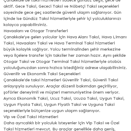
Çanakkale’de taksi hizmetleri sadece gündüz değil, gece de
aktif. Gece Taksi, Gececi Taksi ve Nöbetçi Taksi seçenekleri
sayesinde gece geç saatlerde güvenli ulaşım sağlanıyor. Gün
içinde ise Gündüz Taksi hizmetleriyle şehir içi yolculuklarınızı
kolayca yapabilirsiniz.
Havaalanı ve Otogar Transferleri
Çanakkale’ye gelen yolcular için Hava Alanı Taksi, Hava Limanı
Taksi, Havaalanı Taksi ve Hava Terminal Taksi hizmetleri
büyük kolaylık sağlıyor. Yolcu terminalinden şehir merkezine
veya ilçelere transfer için taksiler her zaman hazır. Aynı şekilde
Otogar Taksi ve Otogar Terminal Taksi hizmetleriyle otobüs
yolculuğunuzdan sonra hızlıca istediğiniz adrese ulaşabilirsiniz.
Güvenilir ve Ekonomik Taksi Seçenekleri
Çanakkale’de taksi hizmetleri Güvenilir Taksi, Güvenli Taksi
anlayışıyla sunuluyor. Araçlar düzenli bakımdan geçiriliyor,
şoförler deneyimli ve müşteri memnuniyetine önem veriyor.
Ayrıca Ekonomik Taksi, Ucuz Taksi, Ucuza Taksi, Uygun Taksi,
Uygun Fiyata Taksi, Uygun Fiyatlı Taksi ve Uyguna Taksi
seçenekleriyle bütçenize uygun ulaşım sağlanıyor.
Vip ve Özel Taksi Hizmetleri
Daha ayrıcalıklı bir yolculuk isteyenler için Vip Taksi ve Özel
Taksi hizmetleri mevcut. Bu araçlar genellikle daha geniş,