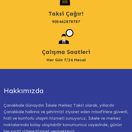
Taksi Çağır!
905462878787
Çalışma Saatleri
Her Gün 7/24 Mesai
Hakkımızda
Çanakkale Günaydın İskele Merkez Taksi olarak, yıllardır
Çanakkale halkına ve şehrimizi ziyaret eden misafirlere güvenli,
hızlı ve konforlu ulaşım hizmeti sunuyoruz. İskele ve merkez
noktalarında kolay ulaşılabilir konumumuz sayesinde, günün
her saati sizlere hizmet vermekteyiz.