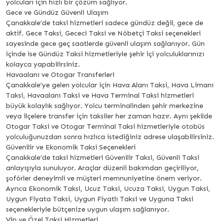
yolcuları için hızlı bir çözüm sağlıyor.
Gece ve Gündüz Güvenli Ulaşım
Çanakkale’de taksi hizmetleri sadece gündüz değil, gece de
aktif. Gece Taksi, Gececi Taksi ve Nöbetçi Taksi seçenekleri
sayesinde gece geç saatlerde güvenli ulaşım sağlanıyor. Gün
içinde ise Gündüz Taksi hizmetleriyle şehir içi yolculuklarınızı
kolayca yapabilirsiniz.
Havaalanı ve Otogar Transferleri
Çanakkale’ye gelen yolcular için Hava Alanı Taksi, Hava Limanı
Taksi, Havaalanı Taksi ve Hava Terminal Taksi hizmetleri
büyük kolaylık sağlıyor. Yolcu terminalinden şehir merkezine
veya ilçelere transfer için taksiler her zaman hazır. Aynı şekilde
Otogar Taksi ve Otogar Terminal Taksi hizmetleriyle otobüs
yolculuğunuzdan sonra hızlıca istediğiniz adrese ulaşabilirsiniz.
Güvenilir ve Ekonomik Taksi Seçenekleri
Çanakkale’de taksi hizmetleri Güvenilir Taksi, Güvenli Taksi
anlayışıyla sunuluyor. Araçlar düzenli bakımdan geçiriliyor,
şoförler deneyimli ve müşteri memnuniyetine önem veriyor.
Ayrıca Ekonomik Taksi, Ucuz Taksi, Ucuza Taksi, Uygun Taksi,
Uygun Fiyata Taksi, Uygun Fiyatlı Taksi ve Uyguna Taksi
seçenekleriyle bütçenize uygun ulaşım sağlanıyor.
Vip ve Özel Taksi Hizmetleri