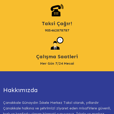
Taksi Çağır!
905462878787
Çalışma Saatleri
Her Gün 7/24 Mesai
Hakkımızda
Çanakkale Günaydın İskele Merkez Taksi olarak, yıllardır
Çanakkale halkına ve şehrimizi ziyaret eden misafirlere güvenli,
hızlı ve konforlu ulaşım hizmeti sunuyoruz. İskele ve merkez