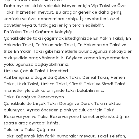
Daha ayrıcalıklı bir yolculuk isteyenler için Vip Taksi ve Özel
Taksi hizmetleri mevcut. Bu araçlar genellikle daha geniş,
konforlu ve özel donanımlara sahip. İş seyahatleri, özel
davetler veya turistik geziler için tercih edilebilir.
En Yakın Taksi Çağırma Kolaylığı
Çanakkale’de taksi çağırmak istediğinizde En Yakın Taksi, En
Yakında Taksi, En Yakınında Taksi, En Yakınınızda Taksi ve
Size En Yakın Taksi gibi hizmetlerle bulunduğunuz noktaya en
hızlı şekilde araç yönlendirilir. Böylece zaman kaybetmeden
yolculuğunuza başlayabilirsiniz.
Hızlı ve Çabuk Taksi Hizmetleri
Acil bir işiniz olduğunda Çabuk Taksi, Derhal Taksi, Hemen
Taksi, Hızlı Taksi, Hızlıca Taksi, Süratli Taksi ve Şimdi Taksi
hizmetleriyle dakikalar içinde taksi bulabilirsiniz.
Taksi Durağı ve Rezervasyon
Çanakkale’de birçok Taksi Durağı ve Durak Taksi noktası
bulunuyor. Ayrıca önceden planlı yolculuklar için Taksi
Rezervasyon ve Taksi Rezervasyonu hizmetleriyle istediğiniz
saatte araç ayırtabilirsiniz.
Telefonla Taksi Çağırma
Taksi çağırmak için farklı numaralar mevcut. Taksi Telefon,