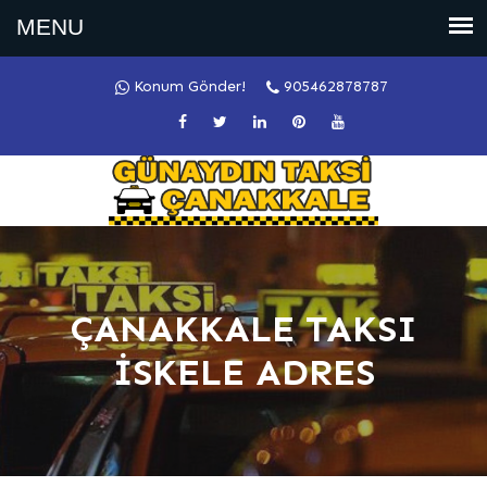
Konum Gönder!
905462878787
ÇANAKKALE TAKSI
İSKELE ADRES