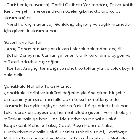
- Turistler için avantaj: Tarihi Gelibolu Yarımadası, Truva Antik
Kenti ve şehir merkezindeki müzeler gibi noktalara kolay
ulaşım sağlar.
- Yerel halk için avantaj: Günlük iş, alışveriş ve sağlık hizmetleri
için güvenilir ulaşım sunar.
Güvenlik ve Konfor
- Araç Donanımı: Araçlar düzenli olarak bakımdan geçirilir.
- Şoför Deneyimi: Uzman şoförler, trafik kurallarına uygun ve
müşteri odaklı sürüş sağlar.
- Konfor: Araç içi temizliği ve rahat koltuklarıyla yolculuk keyifli
hale gelir
Çanakkale Mahalle Taksi Hizmeti
Çanakkale, tarihi ve kültürel değerleriyle öne çıkan bir şehir
olmasının yanı sıra, mahalle bazlı taksi hizmetleriyle de
ulaşımda kolaylık sağlıyor. Şehrin farklı bölgelerinde bulunan
taksi durakları sayesinde, her mahallede güvenli ve hızlı ulaşım
mümkün hale geliyor. Özellikle Barbaros Mahalle Taksi,
Boğazkent Mahalle Taksi, Cevat Paşa Mahalle Taksi,
Cumhuriyet Mahalle Taksi, Esenler Mahalle Taksi, Fevzipaşa
Mahalle Taksi, Hamidiye Mahalle Taksi, İsmetpaşa Mahalle