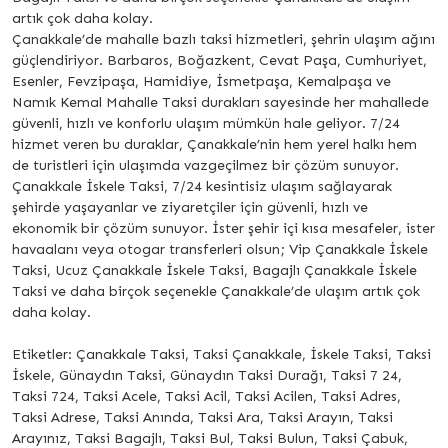
artık çok daha kolay.
Çanakkale’de mahalle bazlı taksi hizmetleri, şehrin ulaşım ağını
güçlendiriyor. Barbaros, Boğazkent, Cevat Paşa, Cumhuriyet,
Esenler, Fevzipaşa, Hamidiye, İsmetpaşa, Kemalpaşa ve
Namık Kemal Mahalle Taksi durakları sayesinde her mahallede
güvenli, hızlı ve konforlu ulaşım mümkün hale geliyor. 7/24
hizmet veren bu duraklar, Çanakkale’nin hem yerel halkı hem
de turistleri için ulaşımda vazgeçilmez bir çözüm sunuyor.
Çanakkale İskele Taksi, 7/24 kesintisiz ulaşım sağlayarak
şehirde yaşayanlar ve ziyaretçiler için güvenli, hızlı ve
ekonomik bir çözüm sunuyor. İster şehir içi kısa mesafeler, ister
havaalanı veya otogar transferleri olsun; Vip Çanakkale İskele
Taksi, Ucuz Çanakkale İskele Taksi, Bagajlı Çanakkale İskele
Taksi ve daha birçok seçenekle Çanakkale’de ulaşım artık çok
daha kolay.
Etiketler: Çanakkale Taksi, Taksi Çanakkale, İskele Taksi, Taksi
İskele, Günaydın Taksi, Günaydın Taksi Durağı, Taksi 7 24,
Taksi 724, Taksi Acele, Taksi Acil, Taksi Acilen, Taksi Adres,
Taksi Adrese, Taksi Anında, Taksi Ara, Taksi Arayın, Taksi
Arayınız, Taksi Bagajlı, Taksi Bul, Taksi Bulun, Taksi Çabuk,