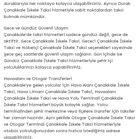
duraklarıyla her noktaya kolayca ulaşabilirsiniz. Ayrıca Durak
Çanakkale İskele Taksi hizmetiyle sabit noktalardan taksi
bulmak mümkündür.
Gece ve Gündüz Güvenli Ulaşım
Çanakkale’de taksi hizmetleri sadece gündüz değil, gece de
aktiftir. Gece Çanakkale İskele Taksi, Gececi Çanakkale İskele
Taksi ve Nöbetçi Çanakkale İskele Taksi seçenekleri sayesinde
gece geç saatlerde güvenli ulaşım sağlanır. Gün içinde ise
Gündüz Çanakkale İskele Taksi hizmetleriyle şehir içi
yolculuklarınızı kolayca yapabilirsiniz.
Havaalanı ve Otogar Transferleri
Çanakkale’ye gelen yolcular için Hava Alanı Çanakkale İskele
Taksi, Hava Limanı Çanakkale İskele Taksi, Havaalanı
Çanakkale İskele Taksi ve Hava Yolu Terminali Çanakkale
İskele Taksi hizmetleri büyük kolaylık sağlar. Yolcu
terminalinden şehir merkezine veya ilçelere transfer için taksiler
her zaman hazırdır. Aynı şekilde Otogar Çanakkale İskele Taksi
ve Otogar Terminal Çanakkale İskele Taksi hizmetleriyle
otobüs yolculuğunuzdan sonra hızlıca istediğiniz adrese
ulaşabilirsiniz.