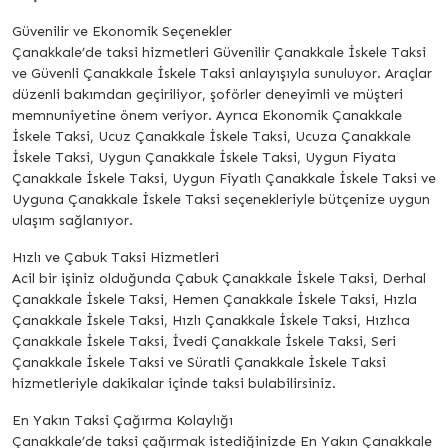
Güvenilir ve Ekonomik Seçenekler
Çanakkale’de taksi hizmetleri Güvenilir Çanakkale İskele Taksi
ve Güvenli Çanakkale İskele Taksi anlayışıyla sunuluyor. Araçlar
düzenli bakımdan geçiriliyor, şoförler deneyimli ve müşteri
memnuniyetine önem veriyor. Ayrıca Ekonomik Çanakkale
İskele Taksi, Ucuz Çanakkale İskele Taksi, Ucuza Çanakkale
İskele Taksi, Uygun Çanakkale İskele Taksi, Uygun Fiyata
Çanakkale İskele Taksi, Uygun Fiyatlı Çanakkale İskele Taksi ve
Uyguna Çanakkale İskele Taksi seçenekleriyle bütçenize uygun
ulaşım sağlanıyor.
Hızlı ve Çabuk Taksi Hizmetleri
Acil bir işiniz olduğunda Çabuk Çanakkale İskele Taksi, Derhal
Çanakkale İskele Taksi, Hemen Çanakkale İskele Taksi, Hızla
Çanakkale İskele Taksi, Hızlı Çanakkale İskele Taksi, Hızlıca
Çanakkale İskele Taksi, İvedi Çanakkale İskele Taksi, Seri
Çanakkale İskele Taksi ve Süratli Çanakkale İskele Taksi
hizmetleriyle dakikalar içinde taksi bulabilirsiniz.
En Yakın Taksi Çağırma Kolaylığı
Çanakkale’de taksi çağırmak istediğinizde En Yakın Çanakkale