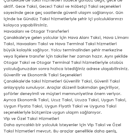
Çanakkale’de taksi hizmetleri sadece gündüz değil, gece de
aktif. Gece Taksi, Gececi Taksi ve Nöbetçi Taksi seçenekleri
sayesinde gece geç saatlerde güvenli ulaşım sağlanıyor. Gün
içinde ise Gündüz Taksi hizmetleriyle şehir içi yolculuklarınızı
kolayca yapabilirsiniz.
Havaalanı ve Otogar Transferleri
Çanakkale’ye gelen yolcular için Hava Alanı Taksi, Hava Limanı
Taksi, Havaalanı Taksi ve Hava Terminal Taksi hizmetleri
büyük kolaylık sağlıyor. Yolcu terminalinden şehir merkezine
veya ilçelere transfer için taksiler her zaman hazır. Aynı şekilde
Otogar Taksi ve Otogar Terminal Taksi hizmetleriyle otobüs
yolculuğunuzdan sonra hızlıca istediğiniz adrese ulaşabilirsiniz.
Güvenilir ve Ekonomik Taksi Seçenekleri
Çanakkale’de taksi hizmetleri Güvenilir Taksi, Güvenli Taksi
anlayışıyla sunuluyor. Araçlar düzenli bakımdan geçiriliyor,
şoförler deneyimli ve müşteri memnuniyetine önem veriyor.
Ayrıca Ekonomik Taksi, Ucuz Taksi, Ucuza Taksi, Uygun Taksi,
Uygun Fiyata Taksi, Uygun Fiyatlı Taksi ve Uyguna Taksi
seçenekleriyle bütçenize uygun ulaşım sağlanıyor.
Vip ve Özel Taksi Hizmetleri
Daha ayrıcalıklı bir yolculuk isteyenler için Vip Taksi ve Özel
Taksi hizmetleri mevcut. Bu araçlar genellikle daha geniş,