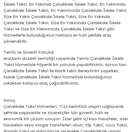
İskele Taksi, En Yakında Çanakkale İskele Taksi, En Yakınında
Çanakkale İskele Taksi, En Yakınınızda Çanakkale İskele Taksi,
Size En Yakın Çanakkale İskele Taksi, Size En Yakında
Çanakkale İskele Taksi, Size En Yakınında Çanakkale İskele
Taksi ve Size En Yakınınızda Çanakkale İskele Taksi gibi
hizmetlerle bulunduğunuz noktaya en hızlı şekilde araç
yönlendirilir.
Temiz ve Güvenli Yolculuk
Araçların düzenli temizliği sayesinde Temiz Çanakkale İskele
Taksi hizmetiyle hijyenik bir yolculuk yapabilirsiniz. Ayrıca Sarı
Çanakkale İskele Taksi ile klasik taksi deneyimini yaşarken,
Sokak Çanakkale İskele Taksi hizmetiyle bulunduğunuz
sokaktan kolayca araç çağırabilirsiniz.
Sonuç
Çanakkale Taksi hizmetleri, 7/24 kesintisiz ulaşım sağlayarak
şehirde yaşayanlar ve ziyaretçiler için güvenli, hızlı ve
ekonomik bir çözüm sunuyor. İster şehir içi kısa mesafeler, ister
havaalanı veya otogar transferleri olsun; Vip Taksi, Ucuz Taksi,
Bagajlı Taksi ve daha birçok seçenekle Çanakkale’de ulaşım