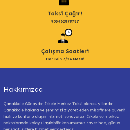
Taksi Çağır!
905462878787
Çalışma Saatleri
Her Gün 7/24 Mesai
Hakkımızda
Çanakkale Günaydın İskele Merkez Taksi olarak, yıllardır
Çanakkale halkına ve şehrimizi ziyaret eden misafirlere güvenli,
hızlı ve konforlu ulaşım hizmeti sunuyoruz. İskele ve merkez
noktalarında kolay ulaşılabilir konumumuz sayesinde, günün
her saati sizlere hizmet vermekteyiz.