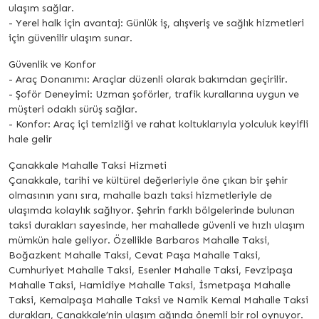
ulaşım sağlar.
- Yerel halk için avantaj: Günlük iş, alışveriş ve sağlık hizmetleri
için güvenilir ulaşım sunar.
Güvenlik ve Konfor
- Araç Donanımı: Araçlar düzenli olarak bakımdan geçirilir.
- Şoför Deneyimi: Uzman şoförler, trafik kurallarına uygun ve
müşteri odaklı sürüş sağlar.
- Konfor: Araç içi temizliği ve rahat koltuklarıyla yolculuk keyifli
hale gelir
Çanakkale Mahalle Taksi Hizmeti
Çanakkale, tarihi ve kültürel değerleriyle öne çıkan bir şehir
olmasının yanı sıra, mahalle bazlı taksi hizmetleriyle de
ulaşımda kolaylık sağlıyor. Şehrin farklı bölgelerinde bulunan
taksi durakları sayesinde, her mahallede güvenli ve hızlı ulaşım
mümkün hale geliyor. Özellikle Barbaros Mahalle Taksi,
Boğazkent Mahalle Taksi, Cevat Paşa Mahalle Taksi,
Cumhuriyet Mahalle Taksi, Esenler Mahalle Taksi, Fevzipaşa
Mahalle Taksi, Hamidiye Mahalle Taksi, İsmetpaşa Mahalle
Taksi, Kemalpaşa Mahalle Taksi ve Namik Kemal Mahalle Taksi
durakları, Çanakkale’nin ulaşım ağında önemli bir rol oynuyor.