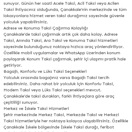
sunuyor. Günün her saati Acele Taksi, Acil Taksi veya Acilen
Taksi ihtiyacınız olduğunda, Çanakkale’nin merkezinde ve tüm
lokasyonlara hizmet veren taksi durağımız sayesinde güvenle
yolculuk yapabilirsiniz.
Adrese ve Konuma Taksi Çağırma Kolaylığı
Çanakkale’de taksi çağırmak artık çok daha kolay. Adrese
Taksi, Anında Taksi, Ara Taksi ve Konuma Taksi hizmetleri
sayesinde bulunduğunuz noktaya hızlıca araç yönlendiriliyor.
Özellikle mobil uygulamalar ve WhatsApp üzerinden konum
paylaşarak Konum Taksi çağırmak, şehir içi ulaşımı pratik hale
getiriyor.
Bagajlı, Konforlu ve Lüks Taksi Seçenekleri
Yolculuk sırasında bagajınız varsa Bagajlı Taksi tercih
edebilirsiniz. Daha rahat bir yolculuk için Konforlu Taksi,
Modern Taksi veya Lüks Taksi seçenekleri mevcut.
Çanakkale’de taksi durakları, farklı ihtiyaçlara göre araç
çeşitliliği sunuyor.
Merkez ve İskele Taksi Hizmetleri
Şehir merkezinde Merkez Taksi, Merkezde Taksi ve Merkezi
Taksi hizmetleriyle her noktaya kolayca ulaşabilirsiniz. Özellikle
Çanakkale İskele bölgesinde İskele Taksi durağı, feribot