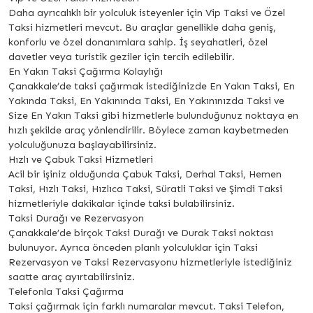
Daha ayrıcalıklı bir yolculuk isteyenler için Vip Taksi ve Özel
Taksi hizmetleri mevcut. Bu araçlar genellikle daha geniş,
konforlu ve özel donanımlara sahip. İş seyahatleri, özel
davetler veya turistik geziler için tercih edilebilir.
En Yakın Taksi Çağırma Kolaylığı
Çanakkale’de taksi çağırmak istediğinizde En Yakın Taksi, En
Yakında Taksi, En Yakınında Taksi, En Yakınınızda Taksi ve
Size En Yakın Taksi gibi hizmetlerle bulunduğunuz noktaya en
hızlı şekilde araç yönlendirilir. Böylece zaman kaybetmeden
yolculuğunuza başlayabilirsiniz.
Hızlı ve Çabuk Taksi Hizmetleri
Acil bir işiniz olduğunda Çabuk Taksi, Derhal Taksi, Hemen
Taksi, Hızlı Taksi, Hızlıca Taksi, Süratli Taksi ve Şimdi Taksi
hizmetleriyle dakikalar içinde taksi bulabilirsiniz.
Taksi Durağı ve Rezervasyon
Çanakkale’de birçok Taksi Durağı ve Durak Taksi noktası
bulunuyor. Ayrıca önceden planlı yolculuklar için Taksi
Rezervasyon ve Taksi Rezervasyonu hizmetleriyle istediğiniz
saatte araç ayırtabilirsiniz.
Telefonla Taksi Çağırma
Taksi çağırmak için farklı numaralar mevcut. Taksi Telefon,