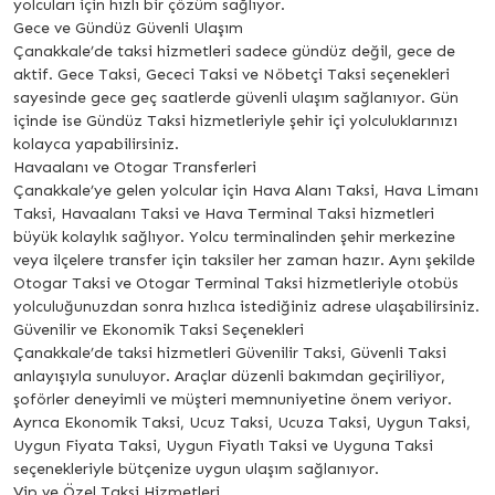
yolcuları için hızlı bir çözüm sağlıyor.
Gece ve Gündüz Güvenli Ulaşım
Çanakkale’de taksi hizmetleri sadece gündüz değil, gece de
aktif. Gece Taksi, Gececi Taksi ve Nöbetçi Taksi seçenekleri
sayesinde gece geç saatlerde güvenli ulaşım sağlanıyor. Gün
içinde ise Gündüz Taksi hizmetleriyle şehir içi yolculuklarınızı
kolayca yapabilirsiniz.
Havaalanı ve Otogar Transferleri
Çanakkale’ye gelen yolcular için Hava Alanı Taksi, Hava Limanı
Taksi, Havaalanı Taksi ve Hava Terminal Taksi hizmetleri
büyük kolaylık sağlıyor. Yolcu terminalinden şehir merkezine
veya ilçelere transfer için taksiler her zaman hazır. Aynı şekilde
Otogar Taksi ve Otogar Terminal Taksi hizmetleriyle otobüs
yolculuğunuzdan sonra hızlıca istediğiniz adrese ulaşabilirsiniz.
Güvenilir ve Ekonomik Taksi Seçenekleri
Çanakkale’de taksi hizmetleri Güvenilir Taksi, Güvenli Taksi
anlayışıyla sunuluyor. Araçlar düzenli bakımdan geçiriliyor,
şoförler deneyimli ve müşteri memnuniyetine önem veriyor.
Ayrıca Ekonomik Taksi, Ucuz Taksi, Ucuza Taksi, Uygun Taksi,
Uygun Fiyata Taksi, Uygun Fiyatlı Taksi ve Uyguna Taksi
seçenekleriyle bütçenize uygun ulaşım sağlanıyor.
Vip ve Özel Taksi Hizmetleri