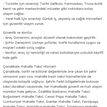
- Turistler için avantaj: Tarihi Gelibolu Yarımadası, Truva Antik
Kenti ve şehir merkezindeki müzeler gibi noktalara kolay
ulaşım sağlar.
- Yerel halk için avantaj: Günlük iş, alışveriş ve sağlık hizmetleri
için güvenilir ulaşım sunar.
Güvenlik ve Konfor
- Araç Donanımı: Araçlar düzenli olarak bakımdan geçirilir.
- Şoför Deneyimi: Uzman şoförler, trafik kurallarına uygun ve
müşteri odaklı sürüş sağlar.
- Konfor: Araç içi temizliği ve rahat koltuklarıyla yolculuk keyifli
hale gelir
Çanakkale Mahalle Taksi Hizmeti
Çanakkale, tarihi ve kültürel değerleriyle öne çıkan bir şehir
olmasının yanı sıra, mahalle bazlı taksi hizmetleriyle de
ulaşımda kolaylık sağlıyor. Şehrin farklı bölgelerinde bulunan
taksi durakları sayesinde, her mahallede güvenli ve hızlı ulaşım
mümkün hale geliyor. Özellikle Barbaros Mahalle Taksi,
Boğazkent Mahalle Taksi, Cevat Paşa Mahalle Taksi,
Cumhuriyet Mahalle Taksi, Esenler Mahalle Taksi, Fevzipaşa
Mahalle Taksi, Hamidiye Mahalle Taksi, İsmetpaşa Mahalle