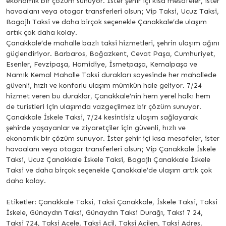
ekonomik bir çözüm sunuyor. İster şehir içi kısa mesafeler, ister
havaalanı veya otogar transferleri olsun; Vip Taksi, Ucuz Taksi,
Bagajlı Taksi ve daha birçok seçenekle Çanakkale’de ulaşım
artık çok daha kolay.
Çanakkale’de mahalle bazlı taksi hizmetleri, şehrin ulaşım ağını
güçlendiriyor. Barbaros, Boğazkent, Cevat Paşa, Cumhuriyet,
Esenler, Fevzipaşa, Hamidiye, İsmetpaşa, Kemalpaşa ve
Namık Kemal Mahalle Taksi durakları sayesinde her mahallede
güvenli, hızlı ve konforlu ulaşım mümkün hale geliyor. 7/24
hizmet veren bu duraklar, Çanakkale’nin hem yerel halkı hem
de turistleri için ulaşımda vazgeçilmez bir çözüm sunuyor.
Çanakkale İskele Taksi, 7/24 kesintisiz ulaşım sağlayarak
şehirde yaşayanlar ve ziyaretçiler için güvenli, hızlı ve
ekonomik bir çözüm sunuyor. İster şehir içi kısa mesafeler, ister
havaalanı veya otogar transferleri olsun; Vip Çanakkale İskele
Taksi, Ucuz Çanakkale İskele Taksi, Bagajlı Çanakkale İskele
Taksi ve daha birçok seçenekle Çanakkale’de ulaşım artık çok
daha kolay.
Etiketler: Çanakkale Taksi, Taksi Çanakkale, İskele Taksi, Taksi
İskele, Günaydın Taksi, Günaydın Taksi Durağı, Taksi 7 24,
Taksi 724, Taksi Acele, Taksi Acil, Taksi Acilen, Taksi Adres,