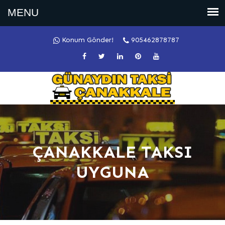
Konum Gönder!
905462878787
ÇANAKKALE TAKSI
UYGUNA