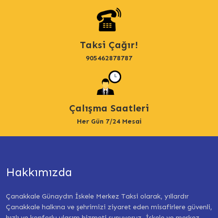
Taksi Çağır!
905462878787
Çalışma Saatleri
Her Gün 7/24 Mesai
Hakkımızda
Çanakkale Günaydın İskele Merkez Taksi olarak, yıllardır
Çanakkale halkına ve şehrimizi ziyaret eden misafirlere güvenli,
hızlı ve konforlu ulaşım hizmeti sunuyoruz. İskele ve merkez