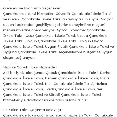
Güvenilir ve Ekonomik Seçenekler
Çanakkale’de taksi hizmetleri Güvenilir Çanakkale İskele Taksi
ve Güvenli Çanakkale İskele Taksi anlayışıyla sunuluyor. Araçlar
düzenli bakımdan geçiriliyor, şoförler deneyimli ve müşteri
memnuniyetine önem veriyor. Ayrıca Ekonomik Çanakkale
İskele Taksi, Ucuz Çanakkale İskele Taksi, Ucuza Çanakkale
İskele Taksi, Uygun Çanakkale İskele Taksi, Uygun Fiyata
Çanakkale İskele Taksi, Uygun Fiyatlı Çanakkale İskele Taksi ve
Uyguna Çanakkale İskele Taksi seçenekleriyle bütçenize uygun
ulaşım sağlanıyor.
Hızlı ve Çabuk Taksi Hizmetleri
Acil bir işiniz olduğunda Çabuk Çanakkale İskele Taksi, Derhal
Çanakkale İskele Taksi, Hemen Çanakkale İskele Taksi, Hızla
Çanakkale İskele Taksi, Hızlı Çanakkale İskele Taksi, Hızlıca
Çanakkale İskele Taksi, İvedi Çanakkale İskele Taksi, Seri
Çanakkale İskele Taksi ve Süratli Çanakkale İskele Taksi
hizmetleriyle dakikalar içinde taksi bulabilirsiniz.
En Yakın Taksi Çağırma Kolaylığı
Çanakkale’de taksi çağırmak istediğinizde En Yakın Çanakkale