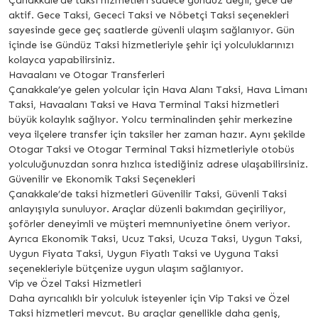
Çanakkale’de taksi hizmetleri sadece gündüz değil, gece de
aktif. Gece Taksi, Gececi Taksi ve Nöbetçi Taksi seçenekleri
sayesinde gece geç saatlerde güvenli ulaşım sağlanıyor. Gün
içinde ise Gündüz Taksi hizmetleriyle şehir içi yolculuklarınızı
kolayca yapabilirsiniz.
Havaalanı ve Otogar Transferleri
Çanakkale’ye gelen yolcular için Hava Alanı Taksi, Hava Limanı
Taksi, Havaalanı Taksi ve Hava Terminal Taksi hizmetleri
büyük kolaylık sağlıyor. Yolcu terminalinden şehir merkezine
veya ilçelere transfer için taksiler her zaman hazır. Aynı şekilde
Otogar Taksi ve Otogar Terminal Taksi hizmetleriyle otobüs
yolculuğunuzdan sonra hızlıca istediğiniz adrese ulaşabilirsiniz.
Güvenilir ve Ekonomik Taksi Seçenekleri
Çanakkale’de taksi hizmetleri Güvenilir Taksi, Güvenli Taksi
anlayışıyla sunuluyor. Araçlar düzenli bakımdan geçiriliyor,
şoförler deneyimli ve müşteri memnuniyetine önem veriyor.
Ayrıca Ekonomik Taksi, Ucuz Taksi, Ucuza Taksi, Uygun Taksi,
Uygun Fiyata Taksi, Uygun Fiyatlı Taksi ve Uyguna Taksi
seçenekleriyle bütçenize uygun ulaşım sağlanıyor.
Vip ve Özel Taksi Hizmetleri
Daha ayrıcalıklı bir yolculuk isteyenler için Vip Taksi ve Özel
Taksi hizmetleri mevcut. Bu araçlar genellikle daha geniş,