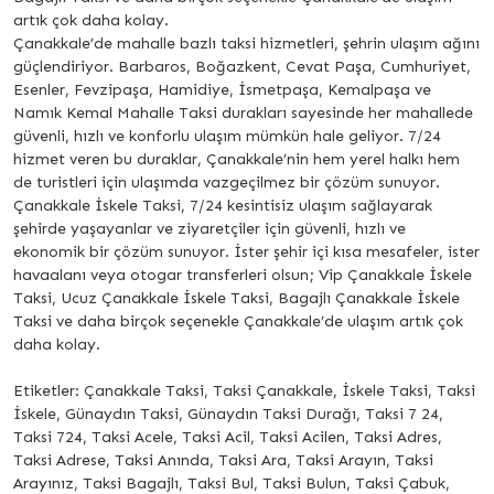
artık çok daha kolay.
Çanakkale’de mahalle bazlı taksi hizmetleri, şehrin ulaşım ağını
güçlendiriyor. Barbaros, Boğazkent, Cevat Paşa, Cumhuriyet,
Esenler, Fevzipaşa, Hamidiye, İsmetpaşa, Kemalpaşa ve
Namık Kemal Mahalle Taksi durakları sayesinde her mahallede
güvenli, hızlı ve konforlu ulaşım mümkün hale geliyor. 7/24
hizmet veren bu duraklar, Çanakkale’nin hem yerel halkı hem
de turistleri için ulaşımda vazgeçilmez bir çözüm sunuyor.
Çanakkale İskele Taksi, 7/24 kesintisiz ulaşım sağlayarak
şehirde yaşayanlar ve ziyaretçiler için güvenli, hızlı ve
ekonomik bir çözüm sunuyor. İster şehir içi kısa mesafeler, ister
havaalanı veya otogar transferleri olsun; Vip Çanakkale İskele
Taksi, Ucuz Çanakkale İskele Taksi, Bagajlı Çanakkale İskele
Taksi ve daha birçok seçenekle Çanakkale’de ulaşım artık çok
daha kolay.
Etiketler: Çanakkale Taksi, Taksi Çanakkale, İskele Taksi, Taksi
İskele, Günaydın Taksi, Günaydın Taksi Durağı, Taksi 7 24,
Taksi 724, Taksi Acele, Taksi Acil, Taksi Acilen, Taksi Adres,
Taksi Adrese, Taksi Anında, Taksi Ara, Taksi Arayın, Taksi
Arayınız, Taksi Bagajlı, Taksi Bul, Taksi Bulun, Taksi Çabuk,