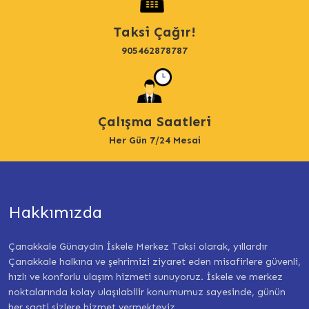
Taksi Çağır!
905462878787
Çalışma Saatleri
Her Gün 7/24 Mesai
Hakkımızda
Çanakkale Günaydın İskele Merkez Taksi olarak, yıllardır
Çanakkale halkına ve şehrimizi ziyaret eden misafirlere güvenli,
hızlı ve konforlu ulaşım hizmeti sunuyoruz. İskele ve merkez
noktalarında kolay ulaşılabilir konumumuz sayesinde, günün
her saati sizlere hizmet vermekteyiz.