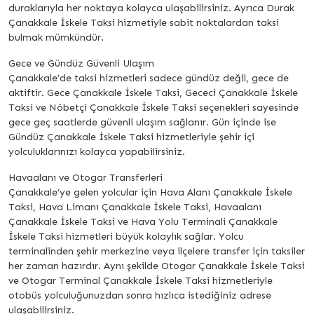
duraklarıyla her noktaya kolayca ulaşabilirsiniz. Ayrıca Durak
Çanakkale İskele Taksi hizmetiyle sabit noktalardan taksi
bulmak mümkündür.
Gece ve Gündüz Güvenli Ulaşım
Çanakkale’de taksi hizmetleri sadece gündüz değil, gece de
aktiftir. Gece Çanakkale İskele Taksi, Gececi Çanakkale İskele
Taksi ve Nöbetçi Çanakkale İskele Taksi seçenekleri sayesinde
gece geç saatlerde güvenli ulaşım sağlanır. Gün içinde ise
Gündüz Çanakkale İskele Taksi hizmetleriyle şehir içi
yolculuklarınızı kolayca yapabilirsiniz.
Havaalanı ve Otogar Transferleri
Çanakkale’ye gelen yolcular için Hava Alanı Çanakkale İskele
Taksi, Hava Limanı Çanakkale İskele Taksi, Havaalanı
Çanakkale İskele Taksi ve Hava Yolu Terminali Çanakkale
İskele Taksi hizmetleri büyük kolaylık sağlar. Yolcu
terminalinden şehir merkezine veya ilçelere transfer için taksiler
her zaman hazırdır. Aynı şekilde Otogar Çanakkale İskele Taksi
ve Otogar Terminal Çanakkale İskele Taksi hizmetleriyle
otobüs yolculuğunuzdan sonra hızlıca istediğiniz adrese
ulaşabilirsiniz.