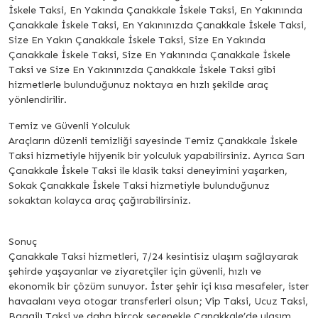
İskele Taksi, En Yakında Çanakkale İskele Taksi, En Yakınında
Çanakkale İskele Taksi, En Yakınınızda Çanakkale İskele Taksi,
Size En Yakın Çanakkale İskele Taksi, Size En Yakında
Çanakkale İskele Taksi, Size En Yakınında Çanakkale İskele
Taksi ve Size En Yakınınızda Çanakkale İskele Taksi gibi
hizmetlerle bulunduğunuz noktaya en hızlı şekilde araç
yönlendirilir.
Temiz ve Güvenli Yolculuk
Araçların düzenli temizliği sayesinde Temiz Çanakkale İskele
Taksi hizmetiyle hijyenik bir yolculuk yapabilirsiniz. Ayrıca Sarı
Çanakkale İskele Taksi ile klasik taksi deneyimini yaşarken,
Sokak Çanakkale İskele Taksi hizmetiyle bulunduğunuz
sokaktan kolayca araç çağırabilirsiniz.
Sonuç
Çanakkale Taksi hizmetleri, 7/24 kesintisiz ulaşım sağlayarak
şehirde yaşayanlar ve ziyaretçiler için güvenli, hızlı ve
ekonomik bir çözüm sunuyor. İster şehir içi kısa mesafeler, ister
havaalanı veya otogar transferleri olsun; Vip Taksi, Ucuz Taksi,
Bagajlı Taksi ve daha birçok seçenekle Çanakkale’de ulaşım