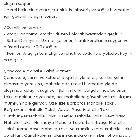
ulaşım sağlar.
- Yerel halk için avantaj: Günlük iş, alışveriş ve sağlık hizmetleri
için güvenilir ulaşım sunar.
Güvenlik ve Konfor
- Araç Donanımı: Araçlar düzenli olarak bakımdan geçirilir.
- Şoför Deneyimi: Uzman şoförler, trafik kurallarına uygun ve
müşteri odaklı sürüş sağlar.
- Konfor: Araç içi temizliği ve rahat koltuklarıyla yolculuk keyifli
hale gelir
Çanakkale Mahalle Taksi Hizmeti
Çanakkale, tarihi ve kültürel değerleriyle öne çıkan bir şehir
olmasının yanı sıra, mahalle bazlı taksi hizmetleriyle de
ulaşımda kolaylık sağlıyor. Şehrin farklı bölgelerinde bulunan
taksi durakları sayesinde, her mahallede güvenli ve hızlı ulaşım
mümkün hale geliyor. Özellikle Barbaros Mahalle Taksi,
Boğazkent Mahalle Taksi, Cevat Paşa Mahalle Taksi,
Cumhuriyet Mahalle Taksi, Esenler Mahalle Taksi, Fevzipaşa
Mahalle Taksi, Hamidiye Mahalle Taksi, İsmetpaşa Mahalle
Taksi, Kemalpaşa Mahalle Taksi ve Namik Kemal Mahalle Taksi
durakları, Çanakkale’nin ulaşım ağında önemli bir rol oynuyor.