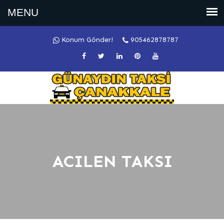
Konum Gönder!
905462878787
ACILEN TAKSI