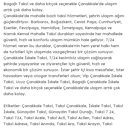
Bagajlı Taksi ve daha birçok seçenekle Çanakkale’de ulaşım
artık çok daha kolay.
Çanakkale’de mahalle bazlı taksi hizmetleri, şehrin ulaşım ağını
güçlendiriyor. Barbaros, Boğazkent, Cevat Paşa, Cumhuriyet,
Esenler, Fevzipaşa, Hamidiye, İsmetpaşa, Kemalpaşa ve
Namık Kemal Mahalle Taksi durakları sayesinde her mahallede
güvenli, hızlı ve konforlu ulaşım mümkün hale geliyor. 7/24
hizmet veren bu duraklar, Çanakkale’nin hem yerel halkı hem
de turistleri için ulaşımda vazgeçilmez bir çözüm sunuyor.
Çanakkale İskele Taksi, 7/24 kesintisiz ulaşım sağlayarak
şehirde yaşayanlar ve ziyaretçiler için güvenli, hızlı ve
ekonomik bir çözüm sunuyor. İster şehir içi kısa mesafeler, ister
havaalanı veya otogar transferleri olsun; Vip Çanakkale İskele
Taksi, Ucuz Çanakkale İskele Taksi, Bagajlı Çanakkale İskele
Taksi ve daha birçok seçenekle Çanakkale’de ulaşım artık çok
daha kolay.
Etiketler: Çanakkale Taksi, Taksi Çanakkale, İskele Taksi, Taksi
İskele, Günaydın Taksi, Günaydın Taksi Durağı, Taksi 7 24,
Taksi 724, Taksi Acele, Taksi Acil, Taksi Acilen, Taksi Adres,
Taksi Adrese, Taksi Anında, Taksi Ara, Taksi Arayın, Taksi