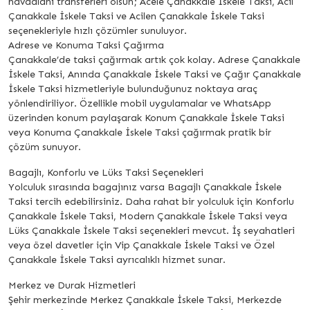
havaalanı transferleri olsun; Acele Çanakkale İskele Taksi, Acil
Çanakkale İskele Taksi ve Acilen Çanakkale İskele Taksi
seçenekleriyle hızlı çözümler sunuluyor.
Adrese ve Konuma Taksi Çağırma
Çanakkale’de taksi çağırmak artık çok kolay. Adrese Çanakkale
İskele Taksi, Anında Çanakkale İskele Taksi ve Çağır Çanakkale
İskele Taksi hizmetleriyle bulunduğunuz noktaya araç
yönlendiriliyor. Özellikle mobil uygulamalar ve WhatsApp
üzerinden konum paylaşarak Konum Çanakkale İskele Taksi
veya Konuma Çanakkale İskele Taksi çağırmak pratik bir
çözüm sunuyor.
Bagajlı, Konforlu ve Lüks Taksi Seçenekleri
Yolculuk sırasında bagajınız varsa Bagajlı Çanakkale İskele
Taksi tercih edebilirsiniz. Daha rahat bir yolculuk için Konforlu
Çanakkale İskele Taksi, Modern Çanakkale İskele Taksi veya
Lüks Çanakkale İskele Taksi seçenekleri mevcut. İş seyahatleri
veya özel davetler için Vip Çanakkale İskele Taksi ve Özel
Çanakkale İskele Taksi ayrıcalıklı hizmet sunar.
Merkez ve Durak Hizmetleri
Şehir merkezinde Merkez Çanakkale İskele Taksi, Merkezde