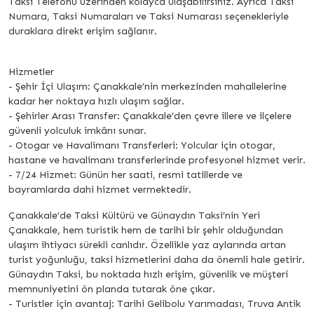
Taksi Telefonu üzerinden kolayca ulaşabilirsiniz. Ayrıca Taksi
Numara, Taksi Numaraları ve Taksi Numarası seçenekleriyle
duraklara direkt erişim sağlanır.
Hizmetler
- Şehir İçi Ulaşım: Çanakkale’nin merkezinden mahallelerine
kadar her noktaya hızlı ulaşım sağlar.
- Şehirler Arası Transfer: Çanakkale’den çevre illere ve ilçelere
güvenli yolculuk imkânı sunar.
- Otogar ve Havalimanı Transferleri: Yolcular için otogar,
hastane ve havalimanı transferlerinde profesyonel hizmet verir.
- 7/24 Hizmet: Günün her saati, resmi tatillerde ve
bayramlarda dahi hizmet vermektedir.
Çanakkale’de Taksi Kültürü ve Günaydın Taksi’nin Yeri
Çanakkale, hem turistik hem de tarihi bir şehir olduğundan
ulaşım ihtiyacı sürekli canlıdır. Özellikle yaz aylarında artan
turist yoğunluğu, taksi hizmetlerini daha da önemli hale getirir.
Günaydın Taksi, bu noktada hızlı erişim, güvenlik ve müşteri
memnuniyetini ön planda tutarak öne çıkar.
- Turistler için avantaj: Tarihi Gelibolu Yarımadası, Truva Antik