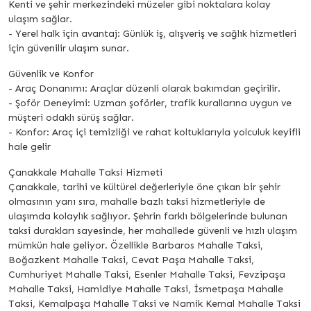
Kenti ve şehir merkezindeki müzeler gibi noktalara kolay
ulaşım sağlar.
- Yerel halk için avantaj: Günlük iş, alışveriş ve sağlık hizmetleri
için güvenilir ulaşım sunar.
Güvenlik ve Konfor
- Araç Donanımı: Araçlar düzenli olarak bakımdan geçirilir.
- Şoför Deneyimi: Uzman şoförler, trafik kurallarına uygun ve
müşteri odaklı sürüş sağlar.
- Konfor: Araç içi temizliği ve rahat koltuklarıyla yolculuk keyifli
hale gelir
Çanakkale Mahalle Taksi Hizmeti
Çanakkale, tarihi ve kültürel değerleriyle öne çıkan bir şehir
olmasının yanı sıra, mahalle bazlı taksi hizmetleriyle de
ulaşımda kolaylık sağlıyor. Şehrin farklı bölgelerinde bulunan
taksi durakları sayesinde, her mahallede güvenli ve hızlı ulaşım
mümkün hale geliyor. Özellikle Barbaros Mahalle Taksi,
Boğazkent Mahalle Taksi, Cevat Paşa Mahalle Taksi,
Cumhuriyet Mahalle Taksi, Esenler Mahalle Taksi, Fevzipaşa
Mahalle Taksi, Hamidiye Mahalle Taksi, İsmetpaşa Mahalle
Taksi, Kemalpaşa Mahalle Taksi ve Namik Kemal Mahalle Taksi