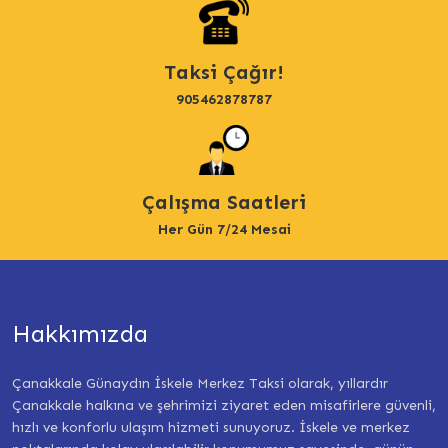
Taksi Çağır!
905462878787
Çalışma Saatleri
Her Gün 7/24 Mesai
Hakkımızda
Çanakkale Günaydın İskele Merkez Taksi olarak, yıllardır
Çanakkale halkına ve şehrimizi ziyaret eden misafirlere güvenli,
hızlı ve konforlu ulaşım hizmeti sunuyoruz. İskele ve merkez