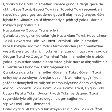
Çanakkale’de taksi hizmetleri sadece gündüz değil, gece de
aktif. Gece Taksi, Gececi Taksi ve Nöbetçi Taksi seçenekleri
sayesinde gece geç saatlerde güvenli ulaşım sağlanıyor. Gün
içinde ise Gündüz Taksi hizmetleriyle şehir içi yolculuklarınızı
kolayca yapabilirsiniz.
Havaalanı ve Otogar Transferleri
Çanakkale’ye gelen yolcular için Hava Alanı Taksi, Hava Limanı
Taksi, Havaalanı Taksi ve Hava Terminal Taksi hizmetleri
büyük kolaylık sağlıyor. Yolcu terminalinden şehir merkezine
veya ilçelere transfer için taksiler her zaman hazır. Aynı şekilde
Otogar Taksi ve Otogar Terminal Taksi hizmetleriyle otobüs
yolculuğunuzdan sonra hızlıca istediğiniz adrese ulaşabilirsiniz.
Güvenilir ve Ekonomik Taksi Seçenekleri
Çanakkale’de taksi hizmetleri Güvenilir Taksi, Güvenli Taksi
anlayışıyla sunuluyor. Araçlar düzenli bakımdan geçiriliyor,
şoförler deneyimli ve müşteri memnuniyetine önem veriyor.
Ayrıca Ekonomik Taksi, Ucuz Taksi, Ucuza Taksi, Uygun Taksi,
Uygun Fiyata Taksi, Uygun Fiyatlı Taksi ve Uyguna Taksi
seçenekleriyle bütçenize uygun ulaşım sağlanıyor.
Vip ve Özel Taksi Hizmetleri
Daha ayrıcalıklı bir yolculuk isteyenler için Vip Taksi ve Özel