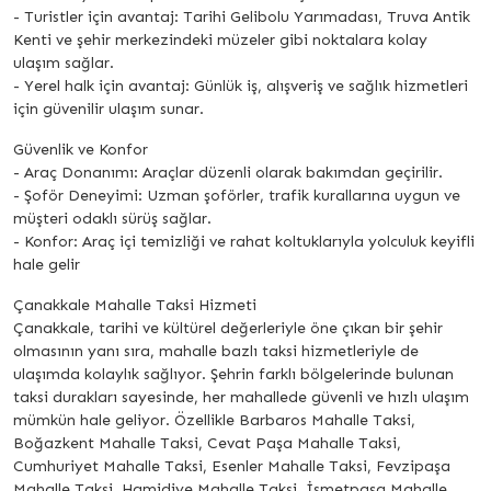
- Turistler için avantaj: Tarihi Gelibolu Yarımadası, Truva Antik
Kenti ve şehir merkezindeki müzeler gibi noktalara kolay
ulaşım sağlar.
- Yerel halk için avantaj: Günlük iş, alışveriş ve sağlık hizmetleri
için güvenilir ulaşım sunar.
Güvenlik ve Konfor
- Araç Donanımı: Araçlar düzenli olarak bakımdan geçirilir.
- Şoför Deneyimi: Uzman şoförler, trafik kurallarına uygun ve
müşteri odaklı sürüş sağlar.
- Konfor: Araç içi temizliği ve rahat koltuklarıyla yolculuk keyifli
hale gelir
Çanakkale Mahalle Taksi Hizmeti
Çanakkale, tarihi ve kültürel değerleriyle öne çıkan bir şehir
olmasının yanı sıra, mahalle bazlı taksi hizmetleriyle de
ulaşımda kolaylık sağlıyor. Şehrin farklı bölgelerinde bulunan
taksi durakları sayesinde, her mahallede güvenli ve hızlı ulaşım
mümkün hale geliyor. Özellikle Barbaros Mahalle Taksi,
Boğazkent Mahalle Taksi, Cevat Paşa Mahalle Taksi,
Cumhuriyet Mahalle Taksi, Esenler Mahalle Taksi, Fevzipaşa
Mahalle Taksi, Hamidiye Mahalle Taksi, İsmetpaşa Mahalle