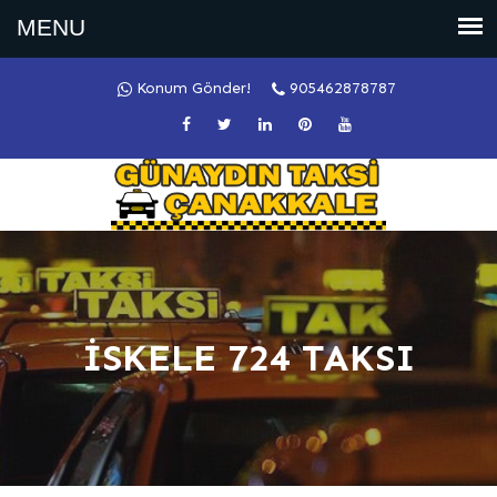
Konum Gönder!
905462878787
İSKELE 724 TAKSI