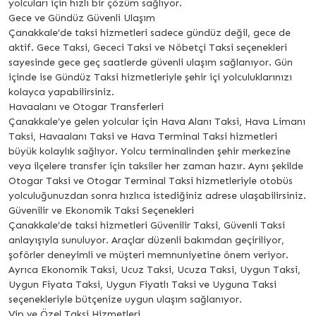
yolcuları için hızlı bir çözüm sağlıyor.
Gece ve Gündüz Güvenli Ulaşım
Çanakkale’de taksi hizmetleri sadece gündüz değil, gece de
aktif. Gece Taksi, Gececi Taksi ve Nöbetçi Taksi seçenekleri
sayesinde gece geç saatlerde güvenli ulaşım sağlanıyor. Gün
içinde ise Gündüz Taksi hizmetleriyle şehir içi yolculuklarınızı
kolayca yapabilirsiniz.
Havaalanı ve Otogar Transferleri
Çanakkale’ye gelen yolcular için Hava Alanı Taksi, Hava Limanı
Taksi, Havaalanı Taksi ve Hava Terminal Taksi hizmetleri
büyük kolaylık sağlıyor. Yolcu terminalinden şehir merkezine
veya ilçelere transfer için taksiler her zaman hazır. Aynı şekilde
Otogar Taksi ve Otogar Terminal Taksi hizmetleriyle otobüs
yolculuğunuzdan sonra hızlıca istediğiniz adrese ulaşabilirsiniz.
Güvenilir ve Ekonomik Taksi Seçenekleri
Çanakkale’de taksi hizmetleri Güvenilir Taksi, Güvenli Taksi
anlayışıyla sunuluyor. Araçlar düzenli bakımdan geçiriliyor,
şoförler deneyimli ve müşteri memnuniyetine önem veriyor.
Ayrıca Ekonomik Taksi, Ucuz Taksi, Ucuza Taksi, Uygun Taksi,
Uygun Fiyata Taksi, Uygun Fiyatlı Taksi ve Uyguna Taksi
seçenekleriyle bütçenize uygun ulaşım sağlanıyor.
Vip ve Özel Taksi Hizmetleri