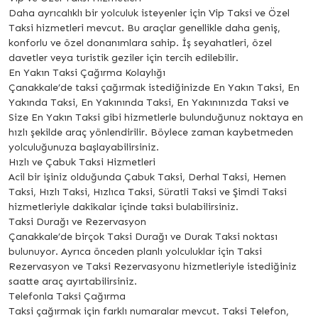
Daha ayrıcalıklı bir yolculuk isteyenler için Vip Taksi ve Özel
Taksi hizmetleri mevcut. Bu araçlar genellikle daha geniş,
konforlu ve özel donanımlara sahip. İş seyahatleri, özel
davetler veya turistik geziler için tercih edilebilir.
En Yakın Taksi Çağırma Kolaylığı
Çanakkale’de taksi çağırmak istediğinizde En Yakın Taksi, En
Yakında Taksi, En Yakınında Taksi, En Yakınınızda Taksi ve
Size En Yakın Taksi gibi hizmetlerle bulunduğunuz noktaya en
hızlı şekilde araç yönlendirilir. Böylece zaman kaybetmeden
yolculuğunuza başlayabilirsiniz.
Hızlı ve Çabuk Taksi Hizmetleri
Acil bir işiniz olduğunda Çabuk Taksi, Derhal Taksi, Hemen
Taksi, Hızlı Taksi, Hızlıca Taksi, Süratli Taksi ve Şimdi Taksi
hizmetleriyle dakikalar içinde taksi bulabilirsiniz.
Taksi Durağı ve Rezervasyon
Çanakkale’de birçok Taksi Durağı ve Durak Taksi noktası
bulunuyor. Ayrıca önceden planlı yolculuklar için Taksi
Rezervasyon ve Taksi Rezervasyonu hizmetleriyle istediğiniz
saatte araç ayırtabilirsiniz.
Telefonla Taksi Çağırma
Taksi çağırmak için farklı numaralar mevcut. Taksi Telefon,