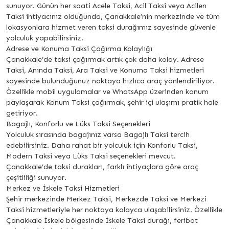
sunuyor. Günün her saati Acele Taksi, Acil Taksi veya Acilen
Taksi ihtiyacınız olduğunda, Çanakkale’nin merkezinde ve tüm
lokasyonlara hizmet veren taksi durağımız sayesinde güvenle
yolculuk yapabilirsiniz.
Adrese ve Konuma Taksi Çağırma Kolaylığı
Çanakkale’de taksi çağırmak artık çok daha kolay. Adrese
Taksi, Anında Taksi, Ara Taksi ve Konuma Taksi hizmetleri
sayesinde bulunduğunuz noktaya hızlıca araç yönlendiriliyor.
Özellikle mobil uygulamalar ve WhatsApp üzerinden konum
paylaşarak Konum Taksi çağırmak, şehir içi ulaşımı pratik hale
getiriyor.
Bagajlı, Konforlu ve Lüks Taksi Seçenekleri
Yolculuk sırasında bagajınız varsa Bagajlı Taksi tercih
edebilirsiniz. Daha rahat bir yolculuk için Konforlu Taksi,
Modern Taksi veya Lüks Taksi seçenekleri mevcut.
Çanakkale’de taksi durakları, farklı ihtiyaçlara göre araç
çeşitliliği sunuyor.
Merkez ve İskele Taksi Hizmetleri
Şehir merkezinde Merkez Taksi, Merkezde Taksi ve Merkezi
Taksi hizmetleriyle her noktaya kolayca ulaşabilirsiniz. Özellikle
Çanakkale İskele bölgesinde İskele Taksi durağı, feribot