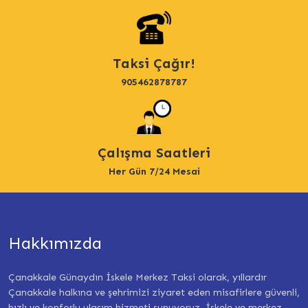
Taksi Çağır!
905462878787
Çalışma Saatleri
Her Gün 7/24 Mesai
Hakkımızda
Çanakkale Günaydın İskele Merkez Taksi olarak, yıllardır
Çanakkale halkına ve şehrimizi ziyaret eden misafirlere güvenli,
hızlı ve konforlu ulaşım hizmeti sunuyoruz. İskele ve merkez