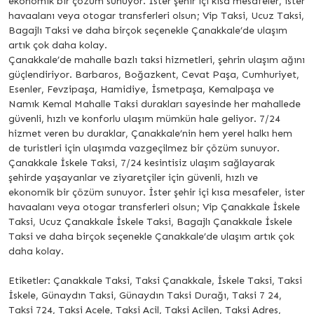
ekonomik bir çözüm sunuyor. İster şehir içi kısa mesafeler, ister
havaalanı veya otogar transferleri olsun; Vip Taksi, Ucuz Taksi,
Bagajlı Taksi ve daha birçok seçenekle Çanakkale’de ulaşım
artık çok daha kolay.
Çanakkale’de mahalle bazlı taksi hizmetleri, şehrin ulaşım ağını
güçlendiriyor. Barbaros, Boğazkent, Cevat Paşa, Cumhuriyet,
Esenler, Fevzipaşa, Hamidiye, İsmetpaşa, Kemalpaşa ve
Namık Kemal Mahalle Taksi durakları sayesinde her mahallede
güvenli, hızlı ve konforlu ulaşım mümkün hale geliyor. 7/24
hizmet veren bu duraklar, Çanakkale’nin hem yerel halkı hem
de turistleri için ulaşımda vazgeçilmez bir çözüm sunuyor.
Çanakkale İskele Taksi, 7/24 kesintisiz ulaşım sağlayarak
şehirde yaşayanlar ve ziyaretçiler için güvenli, hızlı ve
ekonomik bir çözüm sunuyor. İster şehir içi kısa mesafeler, ister
havaalanı veya otogar transferleri olsun; Vip Çanakkale İskele
Taksi, Ucuz Çanakkale İskele Taksi, Bagajlı Çanakkale İskele
Taksi ve daha birçok seçenekle Çanakkale’de ulaşım artık çok
daha kolay.
Etiketler: Çanakkale Taksi, Taksi Çanakkale, İskele Taksi, Taksi
İskele, Günaydın Taksi, Günaydın Taksi Durağı, Taksi 7 24,
Taksi 724, Taksi Acele, Taksi Acil, Taksi Acilen, Taksi Adres,