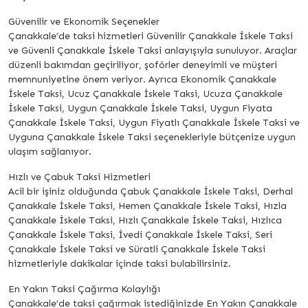
Güvenilir ve Ekonomik Seçenekler
Çanakkale’de taksi hizmetleri Güvenilir Çanakkale İskele Taksi
ve Güvenli Çanakkale İskele Taksi anlayışıyla sunuluyor. Araçlar
düzenli bakımdan geçiriliyor, şoförler deneyimli ve müşteri
memnuniyetine önem veriyor. Ayrıca Ekonomik Çanakkale
İskele Taksi, Ucuz Çanakkale İskele Taksi, Ucuza Çanakkale
İskele Taksi, Uygun Çanakkale İskele Taksi, Uygun Fiyata
Çanakkale İskele Taksi, Uygun Fiyatlı Çanakkale İskele Taksi ve
Uyguna Çanakkale İskele Taksi seçenekleriyle bütçenize uygun
ulaşım sağlanıyor.
Hızlı ve Çabuk Taksi Hizmetleri
Acil bir işiniz olduğunda Çabuk Çanakkale İskele Taksi, Derhal
Çanakkale İskele Taksi, Hemen Çanakkale İskele Taksi, Hızla
Çanakkale İskele Taksi, Hızlı Çanakkale İskele Taksi, Hızlıca
Çanakkale İskele Taksi, İvedi Çanakkale İskele Taksi, Seri
Çanakkale İskele Taksi ve Süratli Çanakkale İskele Taksi
hizmetleriyle dakikalar içinde taksi bulabilirsiniz.
En Yakın Taksi Çağırma Kolaylığı
Çanakkale’de taksi çağırmak istediğinizde En Yakın Çanakkale