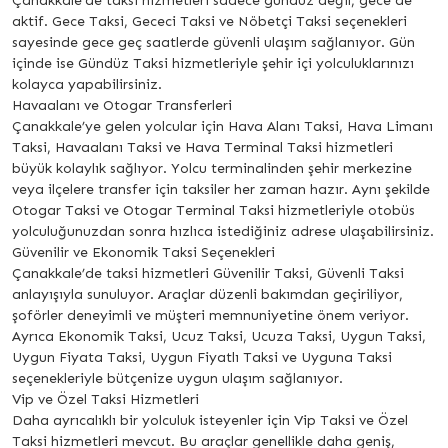
Çanakkale’de taksi hizmetleri sadece gündüz değil, gece de
aktif. Gece Taksi, Gececi Taksi ve Nöbetçi Taksi seçenekleri
sayesinde gece geç saatlerde güvenli ulaşım sağlanıyor. Gün
içinde ise Gündüz Taksi hizmetleriyle şehir içi yolculuklarınızı
kolayca yapabilirsiniz.
Havaalanı ve Otogar Transferleri
Çanakkale’ye gelen yolcular için Hava Alanı Taksi, Hava Limanı
Taksi, Havaalanı Taksi ve Hava Terminal Taksi hizmetleri
büyük kolaylık sağlıyor. Yolcu terminalinden şehir merkezine
veya ilçelere transfer için taksiler her zaman hazır. Aynı şekilde
Otogar Taksi ve Otogar Terminal Taksi hizmetleriyle otobüs
yolculuğunuzdan sonra hızlıca istediğiniz adrese ulaşabilirsiniz.
Güvenilir ve Ekonomik Taksi Seçenekleri
Çanakkale’de taksi hizmetleri Güvenilir Taksi, Güvenli Taksi
anlayışıyla sunuluyor. Araçlar düzenli bakımdan geçiriliyor,
şoförler deneyimli ve müşteri memnuniyetine önem veriyor.
Ayrıca Ekonomik Taksi, Ucuz Taksi, Ucuza Taksi, Uygun Taksi,
Uygun Fiyata Taksi, Uygun Fiyatlı Taksi ve Uyguna Taksi
seçenekleriyle bütçenize uygun ulaşım sağlanıyor.
Vip ve Özel Taksi Hizmetleri
Daha ayrıcalıklı bir yolculuk isteyenler için Vip Taksi ve Özel
Taksi hizmetleri mevcut. Bu araçlar genellikle daha geniş,