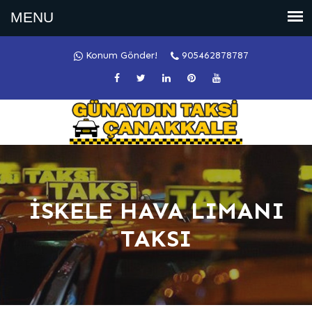
Konum Gönder!
905462878787
İSKELE HAVA LIMANI
TAKSI