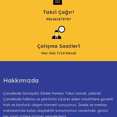
Taksi Çağır!
905462878787
Çalışma Saatleri
Her Gün 7/24 Mesai
Hakkımızda
Çanakkale Günaydın İskele Merkez Taksi olarak, yıllardır
Çanakkale halkına ve şehrimizi ziyaret eden misafirlere güvenli,
hızlı ve konforlu ulaşım hizmeti sunuyoruz. İskele ve merkez
noktalarında kolay ulaşılabilir konumumuz sayesinde, günün
her saati sizlere hizmet vermekteyiz.