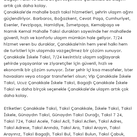
artık çok daha kolay.
Çanakkale’de mahalle bazlı taksi hizmetleri, şehrin ulaşım ağını
güçlendiriyor. Barbaros, Boğazkent, Cevat Paşa, Cumhuriyet,
Esenler, Fevzipaşa, Hamidiye, İsmetpaşa, Kemalpaşa ve
Namık Kemal Mahalle Taksi durakları sayesinde her mahallede
güvenli, hızlı ve konforlu ulaşım mümkün hale geliyor. 7/24
hizmet veren bu duraklar, Çanakkale’nin hem yerel halkı hem
de turistleri için ulaşımda vazgeçilmez bir çözüm sunuyor.
Çanakkale İskele Taksi, 7/24 kesintisiz ulaşım sağlayarak
şehirde yaşayanlar ve ziyaretçiler için güvenli, hızlı ve
ekonomik bir çözüm sunuyor. İster şehir içi kısa mesafeler, ister
havaalanı veya otogar transferleri olsun; Vip Çanakkale İskele
Taksi, Ucuz Çanakkale İskele Taksi, Bagajlı Çanakkale İskele
Taksi ve daha birçok seçenekle Çanakkale’de ulaşım artık çok
daha kolay.
Etiketler: Çanakkale Taksi, Taksi Çanakkale, İskele Taksi, Taksi
İskele, Günaydın Taksi, Günaydın Taksi Durağı, Taksi 7 24,
Taksi 724, Taksi Acele, Taksi Acil, Taksi Acilen, Taksi Adres,
Taksi Adrese, Taksi Anında, Taksi Ara, Taksi Arayın, Taksi
Arayınız, Taksi Bagajlı, Taksi Bul, Taksi Bulun, Taksi Çabuk,