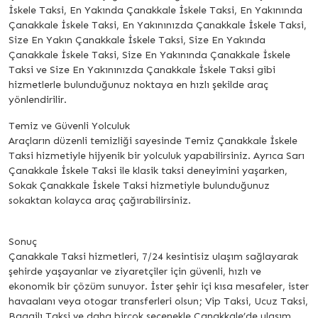
İskele Taksi, En Yakında Çanakkale İskele Taksi, En Yakınında
Çanakkale İskele Taksi, En Yakınınızda Çanakkale İskele Taksi,
Size En Yakın Çanakkale İskele Taksi, Size En Yakında
Çanakkale İskele Taksi, Size En Yakınında Çanakkale İskele
Taksi ve Size En Yakınınızda Çanakkale İskele Taksi gibi
hizmetlerle bulunduğunuz noktaya en hızlı şekilde araç
yönlendirilir.
Temiz ve Güvenli Yolculuk
Araçların düzenli temizliği sayesinde Temiz Çanakkale İskele
Taksi hizmetiyle hijyenik bir yolculuk yapabilirsiniz. Ayrıca Sarı
Çanakkale İskele Taksi ile klasik taksi deneyimini yaşarken,
Sokak Çanakkale İskele Taksi hizmetiyle bulunduğunuz
sokaktan kolayca araç çağırabilirsiniz.
Sonuç
Çanakkale Taksi hizmetleri, 7/24 kesintisiz ulaşım sağlayarak
şehirde yaşayanlar ve ziyaretçiler için güvenli, hızlı ve
ekonomik bir çözüm sunuyor. İster şehir içi kısa mesafeler, ister
havaalanı veya otogar transferleri olsun; Vip Taksi, Ucuz Taksi,
Bagajlı Taksi ve daha birçok seçenekle Çanakkale’de ulaşım