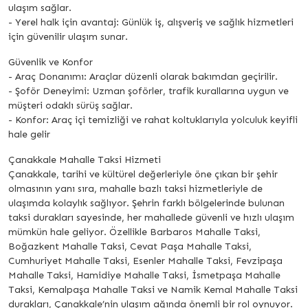
ulaşım sağlar.
- Yerel halk için avantaj: Günlük iş, alışveriş ve sağlık hizmetleri
için güvenilir ulaşım sunar.
Güvenlik ve Konfor
- Araç Donanımı: Araçlar düzenli olarak bakımdan geçirilir.
- Şoför Deneyimi: Uzman şoförler, trafik kurallarına uygun ve
müşteri odaklı sürüş sağlar.
- Konfor: Araç içi temizliği ve rahat koltuklarıyla yolculuk keyifli
hale gelir
Çanakkale Mahalle Taksi Hizmeti
Çanakkale, tarihi ve kültürel değerleriyle öne çıkan bir şehir
olmasının yanı sıra, mahalle bazlı taksi hizmetleriyle de
ulaşımda kolaylık sağlıyor. Şehrin farklı bölgelerinde bulunan
taksi durakları sayesinde, her mahallede güvenli ve hızlı ulaşım
mümkün hale geliyor. Özellikle Barbaros Mahalle Taksi,
Boğazkent Mahalle Taksi, Cevat Paşa Mahalle Taksi,
Cumhuriyet Mahalle Taksi, Esenler Mahalle Taksi, Fevzipaşa
Mahalle Taksi, Hamidiye Mahalle Taksi, İsmetpaşa Mahalle
Taksi, Kemalpaşa Mahalle Taksi ve Namik Kemal Mahalle Taksi
durakları, Çanakkale’nin ulaşım ağında önemli bir rol oynuyor.