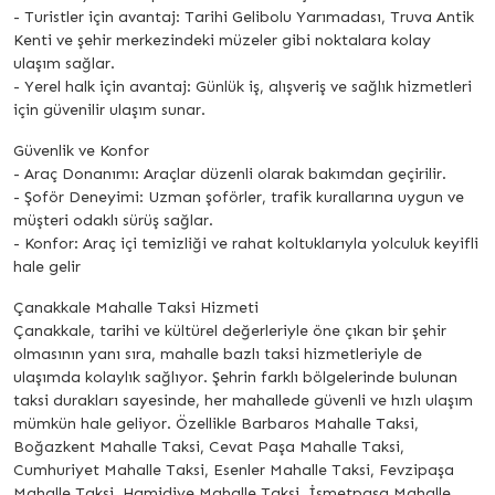
- Turistler için avantaj: Tarihi Gelibolu Yarımadası, Truva Antik
Kenti ve şehir merkezindeki müzeler gibi noktalara kolay
ulaşım sağlar.
- Yerel halk için avantaj: Günlük iş, alışveriş ve sağlık hizmetleri
için güvenilir ulaşım sunar.
Güvenlik ve Konfor
- Araç Donanımı: Araçlar düzenli olarak bakımdan geçirilir.
- Şoför Deneyimi: Uzman şoförler, trafik kurallarına uygun ve
müşteri odaklı sürüş sağlar.
- Konfor: Araç içi temizliği ve rahat koltuklarıyla yolculuk keyifli
hale gelir
Çanakkale Mahalle Taksi Hizmeti
Çanakkale, tarihi ve kültürel değerleriyle öne çıkan bir şehir
olmasının yanı sıra, mahalle bazlı taksi hizmetleriyle de
ulaşımda kolaylık sağlıyor. Şehrin farklı bölgelerinde bulunan
taksi durakları sayesinde, her mahallede güvenli ve hızlı ulaşım
mümkün hale geliyor. Özellikle Barbaros Mahalle Taksi,
Boğazkent Mahalle Taksi, Cevat Paşa Mahalle Taksi,
Cumhuriyet Mahalle Taksi, Esenler Mahalle Taksi, Fevzipaşa
Mahalle Taksi, Hamidiye Mahalle Taksi, İsmetpaşa Mahalle