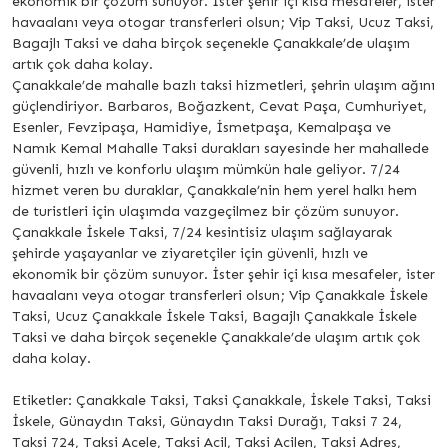
ekonomik bir çözüm sunuyor. İster şehir içi kısa mesafeler, ister
havaalanı veya otogar transferleri olsun; Vip Taksi, Ucuz Taksi,
Bagajlı Taksi ve daha birçok seçenekle Çanakkale’de ulaşım
artık çok daha kolay.
Çanakkale’de mahalle bazlı taksi hizmetleri, şehrin ulaşım ağını
güçlendiriyor. Barbaros, Boğazkent, Cevat Paşa, Cumhuriyet,
Esenler, Fevzipaşa, Hamidiye, İsmetpaşa, Kemalpaşa ve
Namık Kemal Mahalle Taksi durakları sayesinde her mahallede
güvenli, hızlı ve konforlu ulaşım mümkün hale geliyor. 7/24
hizmet veren bu duraklar, Çanakkale’nin hem yerel halkı hem
de turistleri için ulaşımda vazgeçilmez bir çözüm sunuyor.
Çanakkale İskele Taksi, 7/24 kesintisiz ulaşım sağlayarak
şehirde yaşayanlar ve ziyaretçiler için güvenli, hızlı ve
ekonomik bir çözüm sunuyor. İster şehir içi kısa mesafeler, ister
havaalanı veya otogar transferleri olsun; Vip Çanakkale İskele
Taksi, Ucuz Çanakkale İskele Taksi, Bagajlı Çanakkale İskele
Taksi ve daha birçok seçenekle Çanakkale’de ulaşım artık çok
daha kolay.
Etiketler: Çanakkale Taksi, Taksi Çanakkale, İskele Taksi, Taksi
İskele, Günaydın Taksi, Günaydın Taksi Durağı, Taksi 7 24,
Taksi 724, Taksi Acele, Taksi Acil, Taksi Acilen, Taksi Adres,