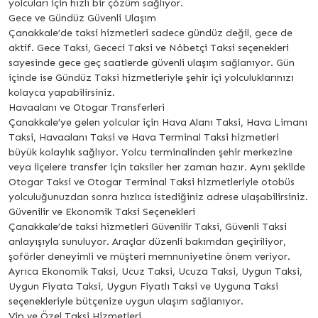
yolcuları için hızlı bir çözüm sağlıyor.
Gece ve Gündüz Güvenli Ulaşım
Çanakkale’de taksi hizmetleri sadece gündüz değil, gece de
aktif. Gece Taksi, Gececi Taksi ve Nöbetçi Taksi seçenekleri
sayesinde gece geç saatlerde güvenli ulaşım sağlanıyor. Gün
içinde ise Gündüz Taksi hizmetleriyle şehir içi yolculuklarınızı
kolayca yapabilirsiniz.
Havaalanı ve Otogar Transferleri
Çanakkale’ye gelen yolcular için Hava Alanı Taksi, Hava Limanı
Taksi, Havaalanı Taksi ve Hava Terminal Taksi hizmetleri
büyük kolaylık sağlıyor. Yolcu terminalinden şehir merkezine
veya ilçelere transfer için taksiler her zaman hazır. Aynı şekilde
Otogar Taksi ve Otogar Terminal Taksi hizmetleriyle otobüs
yolculuğunuzdan sonra hızlıca istediğiniz adrese ulaşabilirsiniz.
Güvenilir ve Ekonomik Taksi Seçenekleri
Çanakkale’de taksi hizmetleri Güvenilir Taksi, Güvenli Taksi
anlayışıyla sunuluyor. Araçlar düzenli bakımdan geçiriliyor,
şoförler deneyimli ve müşteri memnuniyetine önem veriyor.
Ayrıca Ekonomik Taksi, Ucuz Taksi, Ucuza Taksi, Uygun Taksi,
Uygun Fiyata Taksi, Uygun Fiyatlı Taksi ve Uyguna Taksi
seçenekleriyle bütçenize uygun ulaşım sağlanıyor.
Vip ve Özel Taksi Hizmetleri