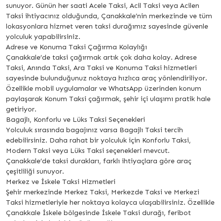
sunuyor. Günün her saati Acele Taksi, Acil Taksi veya Acilen
Taksi ihtiyacınız olduğunda, Çanakkale’nin merkezinde ve tüm
lokasyonlara hizmet veren taksi durağımız sayesinde güvenle
yolculuk yapabilirsiniz.
Adrese ve Konuma Taksi Çağırma Kolaylığı
Çanakkale’de taksi çağırmak artık çok daha kolay. Adrese
Taksi, Anında Taksi, Ara Taksi ve Konuma Taksi hizmetleri
sayesinde bulunduğunuz noktaya hızlıca araç yönlendiriliyor.
Özellikle mobil uygulamalar ve WhatsApp üzerinden konum
paylaşarak Konum Taksi çağırmak, şehir içi ulaşımı pratik hale
getiriyor.
Bagajlı, Konforlu ve Lüks Taksi Seçenekleri
Yolculuk sırasında bagajınız varsa Bagajlı Taksi tercih
edebilirsiniz. Daha rahat bir yolculuk için Konforlu Taksi,
Modern Taksi veya Lüks Taksi seçenekleri mevcut.
Çanakkale’de taksi durakları, farklı ihtiyaçlara göre araç
çeşitliliği sunuyor.
Merkez ve İskele Taksi Hizmetleri
Şehir merkezinde Merkez Taksi, Merkezde Taksi ve Merkezi
Taksi hizmetleriyle her noktaya kolayca ulaşabilirsiniz. Özellikle
Çanakkale İskele bölgesinde İskele Taksi durağı, feribot