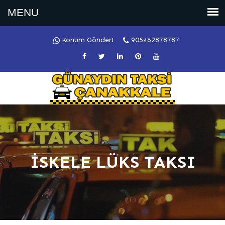
Konum Gönder!
905462878787
İSKELE LÜKS TAKSI