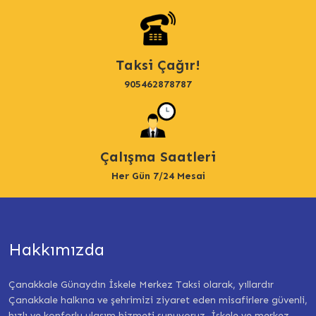
Taksi Çağır!
905462878787
Çalışma Saatleri
Her Gün 7/24 Mesai
Hakkımızda
Çanakkale Günaydın İskele Merkez Taksi olarak, yıllardır
Çanakkale halkına ve şehrimizi ziyaret eden misafirlere güvenli,
hızlı ve konforlu ulaşım hizmeti sunuyoruz. İskele ve merkez