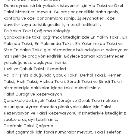
Daha ayrıcalıklı bir yolculuk isteyenler için Vip Taksi ve Özel
Taksi hizmetleri mevcut. Bu araçlar genellikle daha geniş,
konforlu ve özel donanımlara sahip. İş seyahatleri, özel
davetler veya turistik geziler için tercih edilebilir.
En Yakın Taksi Çağırma Kolaylığı
Çanakkale’de taksi çağırmak istediğinizde En Yakın Taksi, En
Yakında Taksi, En Yakınında Taksi, En Yakınınızda Taksi ve
Size En Yakın Taksi gibi hizmetlerle bulunduğunuz noktaya en
hızlı şekilde araç yönlendirilir. Böylece zaman kaybetmeden
yolculuğunuza başlayabilirsiniz.
Hızlı ve Çabuk Taksi Hizmetleri
Acil bir işiniz olduğunda Çabuk Taksi, Derhal Taksi, Hemen
Taksi, Hızlı Taksi, Hızlıca Taksi, Süratli Taksi ve Şimdi Taksi
hizmetleriyle dakikalar içinde taksi bulabilirsiniz.
Taksi Durağı ve Rezervasyon
Çanakkale’de birçok Taksi Durağı ve Durak Taksi noktası
bulunuyor. Ayrıca önceden planlı yolculuklar için Taksi
Rezervasyon ve Taksi Rezervasyonu hizmetleriyle istediğiniz
saatte araç ayırtabilirsiniz.
Telefonla Taksi Çağırma
Taksi çağırmak için farklı numaralar mevcut. Taksi Telefon,