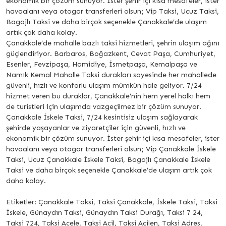
ekonomik bir çözüm sunuyor. İster şehir içi kısa mesafeler, ister
havaalanı veya otogar transferleri olsun; Vip Taksi, Ucuz Taksi,
Bagajlı Taksi ve daha birçok seçenekle Çanakkale’de ulaşım
artık çok daha kolay.
Çanakkale’de mahalle bazlı taksi hizmetleri, şehrin ulaşım ağını
güçlendiriyor. Barbaros, Boğazkent, Cevat Paşa, Cumhuriyet,
Esenler, Fevzipaşa, Hamidiye, İsmetpaşa, Kemalpaşa ve
Namık Kemal Mahalle Taksi durakları sayesinde her mahallede
güvenli, hızlı ve konforlu ulaşım mümkün hale geliyor. 7/24
hizmet veren bu duraklar, Çanakkale’nin hem yerel halkı hem
de turistleri için ulaşımda vazgeçilmez bir çözüm sunuyor.
Çanakkale İskele Taksi, 7/24 kesintisiz ulaşım sağlayarak
şehirde yaşayanlar ve ziyaretçiler için güvenli, hızlı ve
ekonomik bir çözüm sunuyor. İster şehir içi kısa mesafeler, ister
havaalanı veya otogar transferleri olsun; Vip Çanakkale İskele
Taksi, Ucuz Çanakkale İskele Taksi, Bagajlı Çanakkale İskele
Taksi ve daha birçok seçenekle Çanakkale’de ulaşım artık çok
daha kolay.
Etiketler: Çanakkale Taksi, Taksi Çanakkale, İskele Taksi, Taksi
İskele, Günaydın Taksi, Günaydın Taksi Durağı, Taksi 7 24,
Taksi 724, Taksi Acele, Taksi Acil, Taksi Acilen, Taksi Adres,