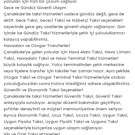
yolcuları için hızlı bir çözüm sağlıyor.
Gece ve Gündüz Güvenli Ulaşım
Çanakkale’de taksi hizmetleri sadece gündüz değil, gece de
aktif. Gece Taksi, Gececi Taksi ve Nöbetçi Taksi seçenekleri
sayesinde gece geç saatlerde güvenli ulaşım sağlanıyor. Gün
içinde ise Gündüz Taksi hizmetleriyle şehir içi yolculuklarınızı
kolayca yapabilirsiniz.
Havaalanı ve Otogar Transferleri
Çanakkale’ye gelen yolcular için Hava Alanı Taksi, Hava Limanı
Taksi, Havaalanı Taksi ve Hava Terminal Taksi hizmetleri
büyük kolaylık sağlıyor. Yolcu terminalinden şehir merkezine
veya ilçelere transfer için taksiler her zaman hazır. Aynı şekilde
Otogar Taksi ve Otogar Terminal Taksi hizmetleriyle otobüs
yolculuğunuzdan sonra hızlıca istediğiniz adrese ulaşabilirsiniz.
Güvenilir ve Ekonomik Taksi Seçenekleri
Çanakkale’de taksi hizmetleri Güvenilir Taksi, Güvenli Taksi
anlayışıyla sunuluyor. Araçlar düzenli bakımdan geçiriliyor,
şoförler deneyimli ve müşteri memnuniyetine önem veriyor.
Ayrıca Ekonomik Taksi, Ucuz Taksi, Ucuza Taksi, Uygun Taksi,
Uygun Fiyata Taksi, Uygun Fiyatlı Taksi ve Uyguna Taksi
seçenekleriyle bütçenize uygun ulaşım sağlanıyor.
Vip ve Özel Taksi Hizmetleri