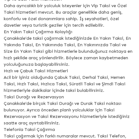
Daha ayrıcalıklı bir yolculuk isteyenler için Vip Taksi ve Özel
Taksi hizmetleri mevcut. Bu araçlar genellikle daha geniş,
konforlu ve özel donanımlara sahip. İş seyahatleri, özel
davetler veya turistik geziler için tercih edilebilir.
En Yakın Taksi Çağırma Kolaylığı
Çanakkale’de taksi çağırmak istediğinizde En Yakın Taksi, En
Yakında Taksi, En Yakınında Taksi, En Yakınınızda Taksi ve
Size En Yakın Taksi gibi hizmetlerle bulunduğunuz noktaya en
hızlı şekilde araç yönlendirilir. Böylece zaman kaybetmeden
yolculuğunuza başlayabilirsiniz.
Hızlı ve Çabuk Taksi Hizmetleri
Acil bir işiniz olduğunda Çabuk Taksi, Derhal Taksi, Hemen
Taksi, Hızlı Taksi, Hızlıca Taksi, Süratli Taksi ve Şimdi Taksi
hizmetleriyle dakikalar içinde taksi bulabilirsiniz.
Taksi Durağı ve Rezervasyon
Çanakkale’de birçok Taksi Durağı ve Durak Taksi noktası
bulunuyor. Ayrıca önceden planlı yolculuklar için Taksi
Rezervasyon ve Taksi Rezervasyonu hizmetleriyle istediğiniz
saatte araç ayırtabilirsiniz.
Telefonla Taksi Çağırma
Taksi çağırmak için farklı numaralar mevcut. Taksi Telefon,