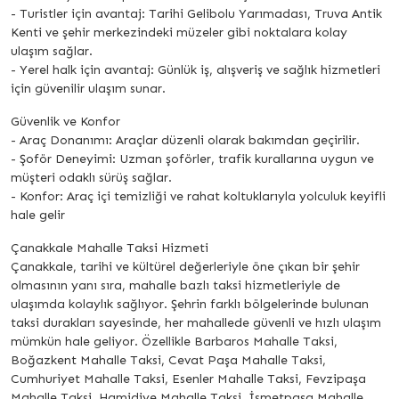
- Turistler için avantaj: Tarihi Gelibolu Yarımadası, Truva Antik
Kenti ve şehir merkezindeki müzeler gibi noktalara kolay
ulaşım sağlar.
- Yerel halk için avantaj: Günlük iş, alışveriş ve sağlık hizmetleri
için güvenilir ulaşım sunar.
Güvenlik ve Konfor
- Araç Donanımı: Araçlar düzenli olarak bakımdan geçirilir.
- Şoför Deneyimi: Uzman şoförler, trafik kurallarına uygun ve
müşteri odaklı sürüş sağlar.
- Konfor: Araç içi temizliği ve rahat koltuklarıyla yolculuk keyifli
hale gelir
Çanakkale Mahalle Taksi Hizmeti
Çanakkale, tarihi ve kültürel değerleriyle öne çıkan bir şehir
olmasının yanı sıra, mahalle bazlı taksi hizmetleriyle de
ulaşımda kolaylık sağlıyor. Şehrin farklı bölgelerinde bulunan
taksi durakları sayesinde, her mahallede güvenli ve hızlı ulaşım
mümkün hale geliyor. Özellikle Barbaros Mahalle Taksi,
Boğazkent Mahalle Taksi, Cevat Paşa Mahalle Taksi,
Cumhuriyet Mahalle Taksi, Esenler Mahalle Taksi, Fevzipaşa
Mahalle Taksi, Hamidiye Mahalle Taksi, İsmetpaşa Mahalle