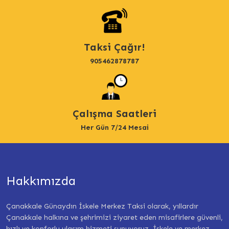
Taksi Çağır!
905462878787
Çalışma Saatleri
Her Gün 7/24 Mesai
Hakkımızda
Çanakkale Günaydın İskele Merkez Taksi olarak, yıllardır
Çanakkale halkına ve şehrimizi ziyaret eden misafirlere güvenli,
hızlı ve konforlu ulaşım hizmeti sunuyoruz. İskele ve merkez