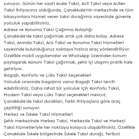
sunuyor. Günün her saati Acele Taksi, Acil Taksi veya Acilen
Taksi ihtiyacınız olduğunda, Çanakkale’nin merkezinde ve tüm
lokasyonlara hizmet veren taksi durağımız sayesinde güvenle
yolculuk yapabilirsiniz.
Adrese ve Konuma Taksi Çağırma Kolaylığı
Çanakkale’de taksi çağırmak artık çok daha kolay. Adrese
Taksi, Anında Taksi, Ara Taksi ve Konuma Taksi hizmetleri
sayesinde bulunduğunuz noktaya hızlıca araç yönlendiriliyor.
Özellikle mobil uygulamalar ve WhatsApp üzerinden konum
paylaşarak Konum Taksi çağırmak, şehir içi ulaşımı pratik hale
getiriyor.
Bagajlı, Konforlu ve Lüks Taksi Seçenekleri
Yolculuk sırasında bagajınız varsa Bagajlı Taksi tercih
edebilirsiniz. Daha rahat bir yolculuk için Konforlu Taksi,
Modern Taksi veya Lüks Taksi seçenekleri mevcut.
Çanakkale’de taksi durakları, farklı ihtiyaçlara göre araç
çeşitliliği sunuyor.
Merkez ve İskele Taksi Hizmetleri
Şehir merkezinde Merkez Taksi, Merkezde Taksi ve Merkezi
Taksi hizmetleriyle her noktaya kolayca ulaşabilirsiniz. Özellikle
Çanakkale İskele bölgesinde İskele Taksi durağı, feribot