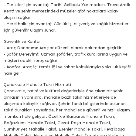
- Turistler için avantaj: Tarihi Gelibolu Yarımadası, Truva Antik
Kenti ve şehir merkezindeki müzeler gibi noktalara kolay
ulaşım sağlar.
- Yerel halk için avantaj: Günlük iş, alışveriş ve sağlık hizmetleri
için güvenilir ulaşım sunar.
Güvenlik ve Konfor
- Araç Donanımı: Araçlar düzenli olarak bakımdan geçirilir.
- Şoför Deneyimi: Uzman şoförler, trafik kurallarına uygun ve
müşteri odaklı sürüş sağlar.
- Konfor: Araç içi temizliği ve rahat koltuklarıyla yolculuk keyifli
hale gelir
Çanakkale Mahalle Taksi Hizmeti
Çanakkale, tarihi ve kültürel değerleriyle öne çıkan bir şehir
olmasının yanı sıra, mahalle bazlı taksi hizmetleriyle de
ulaşımda kolaylık sağlıyor. Şehrin farklı bölgelerinde bulunan
taksi durakları sayesinde, her mahallede güvenli ve hızlı ulaşım
mümkün hale geliyor. Özellikle Barbaros Mahalle Taksi,
Boğazkent Mahalle Taksi, Cevat Paşa Mahalle Taksi,
Cumhuriyet Mahalle Taksi, Esenler Mahalle Taksi, Fevzipaşa
Mahalle Taksi, Hamidiye Mahalle Taksi, İsmetpaşa Mahalle