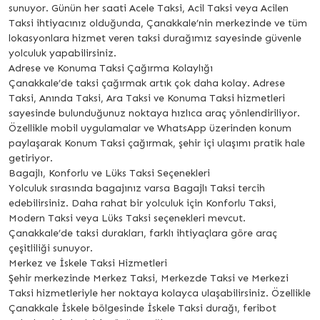
sunuyor. Günün her saati Acele Taksi, Acil Taksi veya Acilen
Taksi ihtiyacınız olduğunda, Çanakkale’nin merkezinde ve tüm
lokasyonlara hizmet veren taksi durağımız sayesinde güvenle
yolculuk yapabilirsiniz.
Adrese ve Konuma Taksi Çağırma Kolaylığı
Çanakkale’de taksi çağırmak artık çok daha kolay. Adrese
Taksi, Anında Taksi, Ara Taksi ve Konuma Taksi hizmetleri
sayesinde bulunduğunuz noktaya hızlıca araç yönlendiriliyor.
Özellikle mobil uygulamalar ve WhatsApp üzerinden konum
paylaşarak Konum Taksi çağırmak, şehir içi ulaşımı pratik hale
getiriyor.
Bagajlı, Konforlu ve Lüks Taksi Seçenekleri
Yolculuk sırasında bagajınız varsa Bagajlı Taksi tercih
edebilirsiniz. Daha rahat bir yolculuk için Konforlu Taksi,
Modern Taksi veya Lüks Taksi seçenekleri mevcut.
Çanakkale’de taksi durakları, farklı ihtiyaçlara göre araç
çeşitliliği sunuyor.
Merkez ve İskele Taksi Hizmetleri
Şehir merkezinde Merkez Taksi, Merkezde Taksi ve Merkezi
Taksi hizmetleriyle her noktaya kolayca ulaşabilirsiniz. Özellikle
Çanakkale İskele bölgesinde İskele Taksi durağı, feribot