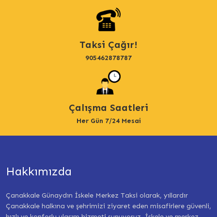
Taksi Çağır!
905462878787
Çalışma Saatleri
Her Gün 7/24 Mesai
Hakkımızda
Çanakkale Günaydın İskele Merkez Taksi olarak, yıllardır
Çanakkale halkına ve şehrimizi ziyaret eden misafirlere güvenli,
hızlı ve konforlu ulaşım hizmeti sunuyoruz. İskele ve merkez