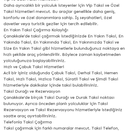
Daha ayrıcalıklı bir yolculuk isteyenler için Vip Taksi ve Özel
Taksi hizmetleri mevcut. Bu araçlar genellikle daha geniş,
konforlu ve özel donanımlara sahip. İş seyahatleri, özel
davetler veya turistik geziler için tercih edilebilir.
En Yakın Taksi Çağırma Kolaylığı
Çanakkale’de taksi çağırmak istediğinizde En Yakın Taksi, En
Yakında Taksi, En Yakınında Taksi, En Yakınınızda Taksi ve
Size En Yakın Taksi gibi hizmetlerle bulunduğunuz noktaya en
hızlı şekilde araç yönlendirilir. Böylece zaman kaybetmeden
yolculuğunuza başlayabilirsiniz.
Hızlı ve Çabuk Taksi Hizmetleri
Acil bir işiniz olduğunda Çabuk Taksi, Derhal Taksi, Hemen
Taksi, Hızlı Taksi, Hızlıca Taksi, Süratli Taksi ve Şimdi Taksi
hizmetleriyle dakikalar içinde taksi bulabilirsiniz.
Taksi Durağı ve Rezervasyon
Çanakkale’de birçok Taksi Durağı ve Durak Taksi noktası
bulunuyor. Ayrıca önceden planlı yolculuklar için Taksi
Rezervasyon ve Taksi Rezervasyonu hizmetleriyle istediğiniz
saatte araç ayırtabilirsiniz.
Telefonla Taksi Çağırma
Taksi çağırmak için farklı numaralar mevcut. Taksi Telefon,