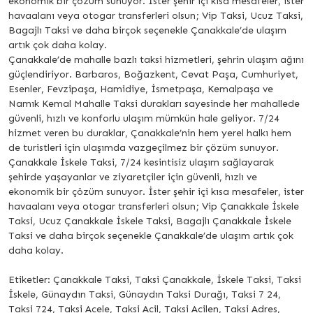
ekonomik bir çözüm sunuyor. İster şehir içi kısa mesafeler, ister
havaalanı veya otogar transferleri olsun; Vip Taksi, Ucuz Taksi,
Bagajlı Taksi ve daha birçok seçenekle Çanakkale’de ulaşım
artık çok daha kolay.
Çanakkale’de mahalle bazlı taksi hizmetleri, şehrin ulaşım ağını
güçlendiriyor. Barbaros, Boğazkent, Cevat Paşa, Cumhuriyet,
Esenler, Fevzipaşa, Hamidiye, İsmetpaşa, Kemalpaşa ve
Namık Kemal Mahalle Taksi durakları sayesinde her mahallede
güvenli, hızlı ve konforlu ulaşım mümkün hale geliyor. 7/24
hizmet veren bu duraklar, Çanakkale’nin hem yerel halkı hem
de turistleri için ulaşımda vazgeçilmez bir çözüm sunuyor.
Çanakkale İskele Taksi, 7/24 kesintisiz ulaşım sağlayarak
şehirde yaşayanlar ve ziyaretçiler için güvenli, hızlı ve
ekonomik bir çözüm sunuyor. İster şehir içi kısa mesafeler, ister
havaalanı veya otogar transferleri olsun; Vip Çanakkale İskele
Taksi, Ucuz Çanakkale İskele Taksi, Bagajlı Çanakkale İskele
Taksi ve daha birçok seçenekle Çanakkale’de ulaşım artık çok
daha kolay.
Etiketler: Çanakkale Taksi, Taksi Çanakkale, İskele Taksi, Taksi
İskele, Günaydın Taksi, Günaydın Taksi Durağı, Taksi 7 24,
Taksi 724, Taksi Acele, Taksi Acil, Taksi Acilen, Taksi Adres,