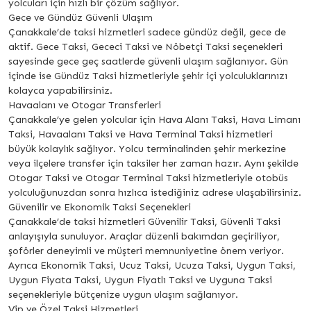
yolcuları için hızlı bir çözüm sağlıyor.
Gece ve Gündüz Güvenli Ulaşım
Çanakkale’de taksi hizmetleri sadece gündüz değil, gece de
aktif. Gece Taksi, Gececi Taksi ve Nöbetçi Taksi seçenekleri
sayesinde gece geç saatlerde güvenli ulaşım sağlanıyor. Gün
içinde ise Gündüz Taksi hizmetleriyle şehir içi yolculuklarınızı
kolayca yapabilirsiniz.
Havaalanı ve Otogar Transferleri
Çanakkale’ye gelen yolcular için Hava Alanı Taksi, Hava Limanı
Taksi, Havaalanı Taksi ve Hava Terminal Taksi hizmetleri
büyük kolaylık sağlıyor. Yolcu terminalinden şehir merkezine
veya ilçelere transfer için taksiler her zaman hazır. Aynı şekilde
Otogar Taksi ve Otogar Terminal Taksi hizmetleriyle otobüs
yolculuğunuzdan sonra hızlıca istediğiniz adrese ulaşabilirsiniz.
Güvenilir ve Ekonomik Taksi Seçenekleri
Çanakkale’de taksi hizmetleri Güvenilir Taksi, Güvenli Taksi
anlayışıyla sunuluyor. Araçlar düzenli bakımdan geçiriliyor,
şoförler deneyimli ve müşteri memnuniyetine önem veriyor.
Ayrıca Ekonomik Taksi, Ucuz Taksi, Ucuza Taksi, Uygun Taksi,
Uygun Fiyata Taksi, Uygun Fiyatlı Taksi ve Uyguna Taksi
seçenekleriyle bütçenize uygun ulaşım sağlanıyor.
Vip ve Özel Taksi Hizmetleri