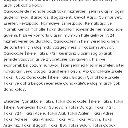
artık çok daha kolay.
Çanakkale’de mahalle bazlı taksi hizmetleri, şehrin ulaşım ağını
güçlendiriyor. Barbaros, Boğazkent, Cevat Paşa, Cumhuriyet,
Esenler, Fevzipaşa, Hamidiye, İsmetpaşa, Kemalpaşa ve
Namık Kemal Mahalle Taksi durakları sayesinde her mahallede
güvenli, hızlı ve konforlu ulaşım mümkün hale geliyor. 7/24
hizmet veren bu duraklar, Çanakkale’nin hem yerel halkı hem
de turistleri için ulaşımda vazgeçilmez bir çözüm sunuyor.
Çanakkale İskele Taksi, 7/24 kesintisiz ulaşım sağlayarak
şehirde yaşayanlar ve ziyaretçiler için güvenli, hızlı ve
ekonomik bir çözüm sunuyor. İster şehir içi kısa mesafeler, ister
havaalanı veya otogar transferleri olsun; Vip Çanakkale İskele
Taksi, Ucuz Çanakkale İskele Taksi, Bagajlı Çanakkale İskele
Taksi ve daha birçok seçenekle Çanakkale’de ulaşım artık çok
daha kolay.
Etiketler: Çanakkale Taksi, Taksi Çanakkale, İskele Taksi, Taksi
İskele, Günaydın Taksi, Günaydın Taksi Durağı, Taksi 7 24,
Taksi 724, Taksi Acele, Taksi Acil, Taksi Acilen, Taksi Adres,
Taksi Adrese, Taksi Anında, Taksi Ara, Taksi Arayın, Taksi
Arayınız, Taksi Bagajlı, Taksi Bul, Taksi Bulun, Taksi Çabuk,