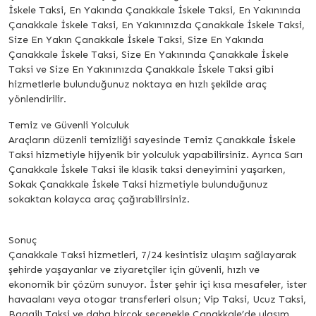
İskele Taksi, En Yakında Çanakkale İskele Taksi, En Yakınında
Çanakkale İskele Taksi, En Yakınınızda Çanakkale İskele Taksi,
Size En Yakın Çanakkale İskele Taksi, Size En Yakında
Çanakkale İskele Taksi, Size En Yakınında Çanakkale İskele
Taksi ve Size En Yakınınızda Çanakkale İskele Taksi gibi
hizmetlerle bulunduğunuz noktaya en hızlı şekilde araç
yönlendirilir.
Temiz ve Güvenli Yolculuk
Araçların düzenli temizliği sayesinde Temiz Çanakkale İskele
Taksi hizmetiyle hijyenik bir yolculuk yapabilirsiniz. Ayrıca Sarı
Çanakkale İskele Taksi ile klasik taksi deneyimini yaşarken,
Sokak Çanakkale İskele Taksi hizmetiyle bulunduğunuz
sokaktan kolayca araç çağırabilirsiniz.
Sonuç
Çanakkale Taksi hizmetleri, 7/24 kesintisiz ulaşım sağlayarak
şehirde yaşayanlar ve ziyaretçiler için güvenli, hızlı ve
ekonomik bir çözüm sunuyor. İster şehir içi kısa mesafeler, ister
havaalanı veya otogar transferleri olsun; Vip Taksi, Ucuz Taksi,
Bagajlı Taksi ve daha birçok seçenekle Çanakkale’de ulaşım