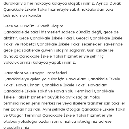
duraklarıyla her noktaya kolayca ulaşabilirsiniz. Ayrıca Durak
Çanakkale İskele Taksi hizmetiyle sabit noktalardan taksi
bulmak mümkündür.
Gece ve Gündüz Güvenli Ulaşım
Çanakkale’de taksi hizmetleri sadece gündüz değil, gece de
aktiftir. Gece Çanakkale İskele Taksi, Gececi Çanakkale İskele
Taksi ve Nöbetçi Çanakkale İskele Taksi seçenekleri sayesinde
gece geç saatlerde güvenli ulaşım sağlanır. Gün içinde ise
Gündüz Çanakkale İskele Taksi hizmetleriyle şehir içi
yolculuklarınızı kolayca yapabilirsiniz.
Havaalanı ve Otogar Transferleri
Çanakkale’ye gelen yolcular için Hava Alanı Çanakkale İskele
Taksi, Hava Limanı Çanakkale İskele Taksi, Havaalanı
Çanakkale İskele Taksi ve Hava Yolu Terminali Çanakkale
İskele Taksi hizmetleri büyük kolaylık sağlar. Yolcu
terminalinden şehir merkezine veya ilçelere transfer için taksiler
her zaman hazırdır. Aynı şekilde Otogar Çanakkale İskele Taksi
ve Otogar Terminal Çanakkale İskele Taksi hizmetleriyle
otobüs yolculuğunuzdan sonra hızlıca istediğiniz adrese
ulaşabilirsiniz.