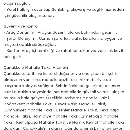
ulaşım sağlar.
- Yerel halk için avantaj: Günlük iş, alışveriş ve sağlık hizmetleri
için güvenilir ulaşım sunar.
Güvenlik ve Konfor
- Araç Donanımı: Araçlar düzenli olarak bakımdan geçirilir.
- Şoför Deneyimi: Uzman şoförler, trafik kurallarına uygun ve
müşteri odaklı sürüş sağlar.
- Konfor: Araç içi temizliği ve rahat koltuklarıyla yolculuk keyifli
hale gelir
Çanakkale Mahalle Taksi Hizmeti
Çanakkale, tarihi ve kültürel değerleriyle öne çıkan bir şehir
olmasının yanı sıra, mahalle bazlı taksi hizmetleriyle de
ulaşımda kolaylık sağlıyor. Şehrin farklı bölgelerinde bulunan
taksi durakları sayesinde, her mahallede güvenli ve hızlı ulaşım
mümkün hale geliyor. Özellikle Barbaros Mahalle Taksi,
Boğazkent Mahalle Taksi, Cevat Paşa Mahalle Taksi,
Cumhuriyet Mahalle Taksi, Esenler Mahalle Taksi, Fevzipaşa
Mahalle Taksi, Hamidiye Mahalle Taksi, İsmetpaşa Mahalle
Taksi, Kemalpaşa Mahalle Taksi ve Namik Kemal Mahalle Taksi
durakları, Çanakkale’nin ulaşım ağında önemli bir rol oynuyor.