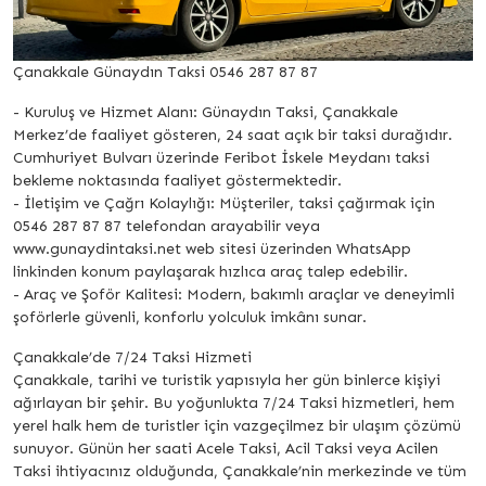
Çanakkale Günaydın Taksi 0546 287 87 87
- Kuruluş ve Hizmet Alanı: Günaydın Taksi, Çanakkale
Merkez’de faaliyet gösteren, 24 saat açık bir taksi durağıdır.
Cumhuriyet Bulvarı üzerinde Feribot İskele Meydanı taksi
bekleme noktasında faaliyet göstermektedir.
- İletişim ve Çağrı Kolaylığı: Müşteriler, taksi çağırmak için
0546 287 87 87 telefondan arayabilir veya
www.gunaydintaksi.net web sitesi üzerinden WhatsApp
linkinden konum paylaşarak hızlıca araç talep edebilir.
- Araç ve Şoför Kalitesi: Modern, bakımlı araçlar ve deneyimli
şoförlerle güvenli, konforlu yolculuk imkânı sunar.
Çanakkale’de 7/24 Taksi Hizmeti
Çanakkale, tarihi ve turistik yapısıyla her gün binlerce kişiyi
ağırlayan bir şehir. Bu yoğunlukta 7/24 Taksi hizmetleri, hem
yerel halk hem de turistler için vazgeçilmez bir ulaşım çözümü
sunuyor. Günün her saati Acele Taksi, Acil Taksi veya Acilen
Taksi ihtiyacınız olduğunda, Çanakkale’nin merkezinde ve tüm