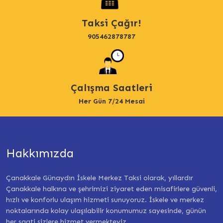
Taksi Çağır!
905462878787
Çalışma Saatleri
Her Gün 7/24 Mesai
Hakkımızda
Çanakkale Günaydın İskele Merkez Taksi olarak, yıllardır
Çanakkale halkına ve şehrimizi ziyaret eden misafirlere güvenli,
hızlı ve konforlu ulaşım hizmeti sunuyoruz. İskele ve merkez
noktalarında kolay ulaşılabilir konumumuz sayesinde, günün
her saati sizlere hizmet vermekteyiz.