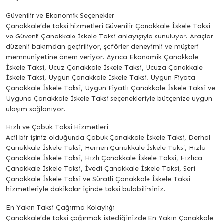
Güvenilir ve Ekonomik Seçenekler
Çanakkale’de taksi hizmetleri Güvenilir Çanakkale İskele Taksi
ve Güvenli Çanakkale İskele Taksi anlayışıyla sunuluyor. Araçlar
düzenli bakımdan geçiriliyor, şoförler deneyimli ve müşteri
memnuniyetine önem veriyor. Ayrıca Ekonomik Çanakkale
İskele Taksi, Ucuz Çanakkale İskele Taksi, Ucuza Çanakkale
İskele Taksi, Uygun Çanakkale İskele Taksi, Uygun Fiyata
Çanakkale İskele Taksi, Uygun Fiyatlı Çanakkale İskele Taksi ve
Uyguna Çanakkale İskele Taksi seçenekleriyle bütçenize uygun
ulaşım sağlanıyor.
Hızlı ve Çabuk Taksi Hizmetleri
Acil bir işiniz olduğunda Çabuk Çanakkale İskele Taksi, Derhal
Çanakkale İskele Taksi, Hemen Çanakkale İskele Taksi, Hızla
Çanakkale İskele Taksi, Hızlı Çanakkale İskele Taksi, Hızlıca
Çanakkale İskele Taksi, İvedi Çanakkale İskele Taksi, Seri
Çanakkale İskele Taksi ve Süratli Çanakkale İskele Taksi
hizmetleriyle dakikalar içinde taksi bulabilirsiniz.
En Yakın Taksi Çağırma Kolaylığı
Çanakkale’de taksi çağırmak istediğinizde En Yakın Çanakkale