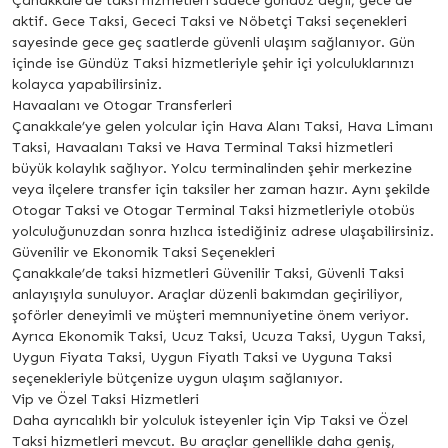
Çanakkale’de taksi hizmetleri sadece gündüz değil, gece de
aktif. Gece Taksi, Gececi Taksi ve Nöbetçi Taksi seçenekleri
sayesinde gece geç saatlerde güvenli ulaşım sağlanıyor. Gün
içinde ise Gündüz Taksi hizmetleriyle şehir içi yolculuklarınızı
kolayca yapabilirsiniz.
Havaalanı ve Otogar Transferleri
Çanakkale’ye gelen yolcular için Hava Alanı Taksi, Hava Limanı
Taksi, Havaalanı Taksi ve Hava Terminal Taksi hizmetleri
büyük kolaylık sağlıyor. Yolcu terminalinden şehir merkezine
veya ilçelere transfer için taksiler her zaman hazır. Aynı şekilde
Otogar Taksi ve Otogar Terminal Taksi hizmetleriyle otobüs
yolculuğunuzdan sonra hızlıca istediğiniz adrese ulaşabilirsiniz.
Güvenilir ve Ekonomik Taksi Seçenekleri
Çanakkale’de taksi hizmetleri Güvenilir Taksi, Güvenli Taksi
anlayışıyla sunuluyor. Araçlar düzenli bakımdan geçiriliyor,
şoförler deneyimli ve müşteri memnuniyetine önem veriyor.
Ayrıca Ekonomik Taksi, Ucuz Taksi, Ucuza Taksi, Uygun Taksi,
Uygun Fiyata Taksi, Uygun Fiyatlı Taksi ve Uyguna Taksi
seçenekleriyle bütçenize uygun ulaşım sağlanıyor.
Vip ve Özel Taksi Hizmetleri
Daha ayrıcalıklı bir yolculuk isteyenler için Vip Taksi ve Özel
Taksi hizmetleri mevcut. Bu araçlar genellikle daha geniş,