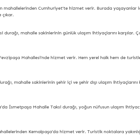
 mahallelerinden Cumhuriyet’te hizmet verir. Burada yaşayanlar için 
 çıkar.
durağı, mahalle sakinlerinin günlük ulaşım ihtiyaçlarını karşılar. Çoc
evzipaşa Mahallesi’nde hizmet verir. Hem yerel halk hem de turistler 
ı, mahalle sakinlerinin şehir içi ve şehir dışı ulaşım ihtiyaçlarını k
 İsmetpaşa Mahalle Taksi durağı, yoğun nüfusun ulaşım ihtiyacını kar
allelerinden Kemalpaşa’da hizmet verir. Turistik noktalara yakınlığ