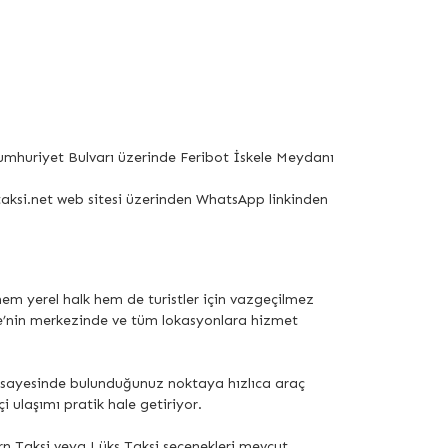
Cumhuriyet Bulvarı üzerinde Feribot İskele Meydanı
ntaksi.net web sitesi üzerinden WhatsApp linkinden
 hem yerel halk hem de turistler için vazgeçilmez
le’nin merkezinde ve tüm lokasyonlara hizmet
i sayesinde bulunduğunuz noktaya hızlıca araç
ulaşımı pratik hale getiriyor.
ern Taksi veya Lüks Taksi seçenekleri mevcut.