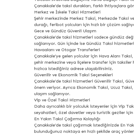
Çanakkale’de taksi durakları, farklı ihtiyaçlara gör
Merkez ve İskele Taksi Hizmetleri
Şehir merkezinde Merkez Taksi, Merkezde Taksi ve M
durağı, feribot yolcuları için hızlı bir çözüm sağlıy
Gece ve Gündüz Güvenli Ulaşım
Çanakkale’de taksi hizmetleri sadece gündüz değil
sağlanıyor. Gün içinde ise Gündüz Taksi hizmetleriyl
Havaalanı ve Otogar Transferleri
Çanakkale’ye gelen yolcular için Hava Alanı Taksi
şehir merkezine veya ilçelere transfer için taksi
hızlıca istediğiniz adrese ulaşabilirsiniz.
Güvenilir ve Ekonomik Taksi Seçenekleri
Çanakkale’de taksi hizmetleri Güvenilir Taksi, Güv
önem veriyor. Ayrıca Ekonomik Taksi, Ucuz Taksi,
ulaşım sağlanıyor.
Vip ve Özel Taksi Hizmetleri
Daha ayrıcalıklı bir yolculuk isteyenler için Vip T
seyahatleri, özel davetler veya turistik geziler için 
En Yakın Taksi Çağırma Kolaylığı
Çanakkale’de taksi çağırmak istediğinizde En Yakı
bulunduğunuz noktaya en hızlı şekilde araç yönle