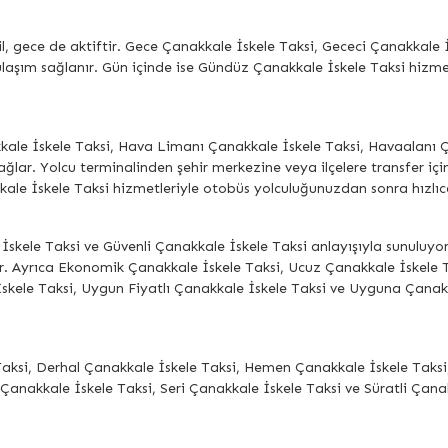
, gece de aktiftir. Gece Çanakkale İskele Taksi, Gececi Çanakkale 
aşım sağlanır. Gün içinde ise Gündüz Çanakkale İskele Taksi hizmetle
kkale İskele Taksi, Hava Limanı Çanakkale İskele Taksi, Havaalanı 
ağlar. Yolcu terminalinden şehir merkezine veya ilçelere transfer içi
le İskele Taksi hizmetleriyle otobüs yolculuğunuzdan sonra hızlıca 
İskele Taksi ve Güvenli Çanakkale İskele Taksi anlayışıyla sunuluyor
. Ayrıca Ekonomik Çanakkale İskele Taksi, Ucuz Çanakkale İskele T
skele Taksi, Uygun Fiyatlı Çanakkale İskele Taksi ve Uyguna Çanakk
Taksi, Derhal Çanakkale İskele Taksi, Hemen Çanakkale İskele Taksi,
 Çanakkale İskele Taksi, Seri Çanakkale İskele Taksi ve Süratli Çana