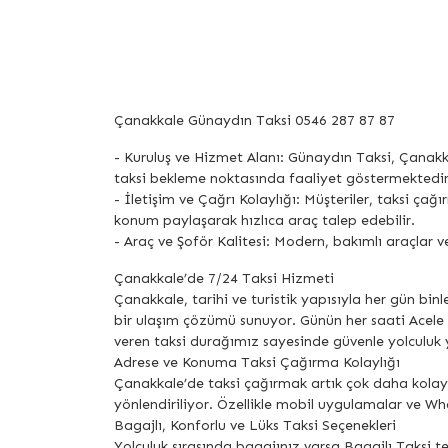
Çanakkale Günaydın Taksi 0546 287 87 87
- Kuruluş ve Hizmet Alanı: Günaydın Taksi, Çanakk
taksi bekleme noktasında faaliyet göstermektedir
- İletişim ve Çağrı Kolaylığı: Müşteriler, taksi 
konum paylaşarak hızlıca araç talep edebilir.
- Araç ve Şoför Kalitesi: Modern, bakımlı araçlar v
Çanakkale’de 7/24 Taksi Hizmeti
Çanakkale, tarihi ve turistik yapısıyla her gün bin
bir ulaşım çözümü sunuyor. Günün her saati Acele 
veren taksi durağımız sayesinde güvenle yolculuk y
Adrese ve Konuma Taksi Çağırma Kolaylığı
Çanakkale’de taksi çağırmak artık çok daha kolay
yönlendiriliyor. Özellikle mobil uygulamalar ve W
Bagajlı, Konforlu ve Lüks Taksi Seçenekleri
Yolculuk sırasında bagajınız varsa Bagajlı Taksi te