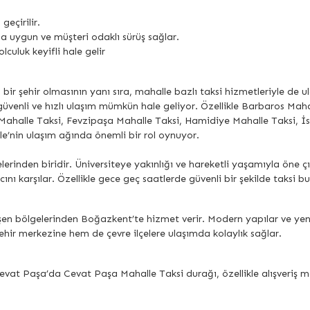
eçirilir.
na uygun ve müşteri odaklı sürüş sağlar.
lculuk keyifli hale gelir
 bir şehir olmasının yanı sıra, mahalle bazlı taksi hizmetleriyle de u
güvenli ve hızlı ulaşım mümkün hale geliyor. Özellikle Barbaros Ma
 Mahalle Taksi, Fevzipaşa Mahalle Taksi, Hamidiye Mahalle Taksi,
e’nin ulaşım ağında önemli bir rol oynuyor.
erinden biridir. Üniversiteye yakınlığı ve hareketli yaşamıyla öne
cını karşılar. Özellikle gece geç saatlerde güvenli bir şekilde taks
en bölgelerinden Boğazkent’te hizmet verir. Modern yapılar ve yen
şehir merkezine hem de çevre ilçelere ulaşımda kolaylık sağlar.
at Paşa’da Cevat Paşa Mahalle Taksi durağı, özellikle alışveriş merke