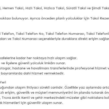
 Hemen Taksi, Hızlı Taksi, Hızlıca Taksi, Süratli Taksi ve Şimdi Taksi
oktası bulunuyor. Ayrıca önceden planlı yolculuklar için Taksi Rez
i Telefon, Taksi Telefon No, Taksi Telefon Numarası, Taksi Telefon
ları ve Taksi Numarası seçenekleriyle duraklara direkt erişim sağlan
llelerine kadar her noktaya hızlı ulaşım sağlar.
e ve ilçelere güvenli yolculuk imkânı sunar.
 otogar, hastane ve havalimanı transferlerinde profesyonel hizmet v
ve bayramlarda dahi hizmet vermektedir.
Yeri
uğundan ulaşım ihtiyacı sürekli canlıdır. Özellikle yaz aylarında ar
zlı erişim, güvenlik ve müşteri memnuniyetini ön planda tutarak öne
ı, Truva Antik Kenti ve şehir merkezindeki müzeler gibi noktalara ko
lık hizmetleri için güvenilir ulaşım sunar.