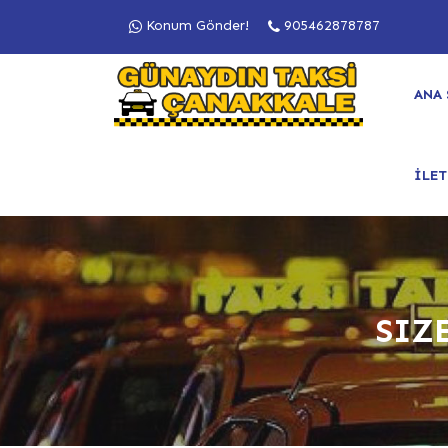
Konum Gönder!
905462878787
ANA 
İLET
SIZ