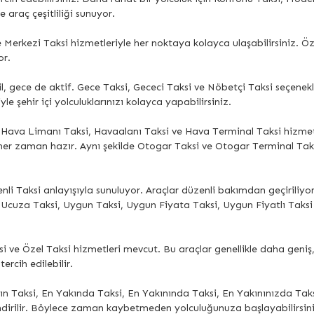
e araç çeşitliliği sunuyor.
erkezi Taksi hizmetleriyle her noktaya kolayca ulaşabilirsiniz. Öze
or.
, gece de aktif. Gece Taksi, Gececi Taksi ve Nöbetçi Taksi seçenekl
e şehir içi yolculuklarınızı kolayca yapabilirsiniz.
, Hava Limanı Taksi, Havaalanı Taksi ve Hava Terminal Taksi hizmetl
ler her zaman hazır. Aynı şekilde Otogar Taksi ve Otogar Terminal T
enli Taksi anlayışıyla sunuluyor. Araçlar düzenli bakımdan geçiriliy
 Ucuza Taksi, Uygun Taksi, Uygun Fiyata Taksi, Uygun Fiyatlı Taksi
aksi ve Özel Taksi hizmetleri mevcut. Bu araçlar genellikle daha geni
tercih edilebilir.
n Taksi, En Yakında Taksi, En Yakınında Taksi, En Yakınınızda Taksi
ndirilir. Böylece zaman kaybetmeden yolculuğunuza başlayabilirsini