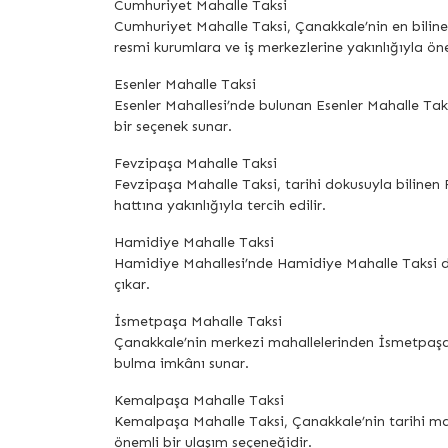
Cumhuriyet Mahalle Taksi
Cumhuriyet Mahalle Taksi, Çanakkale’nin en bilinen
resmi kurumlara ve iş merkezlerine yakınlığıyla öne
Esenler Mahalle Taksi
Esenler Mahallesi’nde bulunan Esenler Mahalle Taksi 
bir seçenek sunar.
Fevzipaşa Mahalle Taksi
Fevzipaşa Mahalle Taksi, tarihi dokusuyla bilinen F
hattına yakınlığıyla tercih edilir.
Hamidiye Mahalle Taksi
Hamidiye Mahallesi’nde Hamidiye Mahalle Taksi durağ
çıkar.
İsmetpaşa Mahalle Taksi
Çanakkale’nin merkezi mahallelerinden İsmetpaşa’da
bulma imkânı sunar.
Kemalpaşa Mahalle Taksi
Kemalpaşa Mahalle Taksi, Çanakkale’nin tarihi mah
önemli bir ulaşım seçeneğidir.