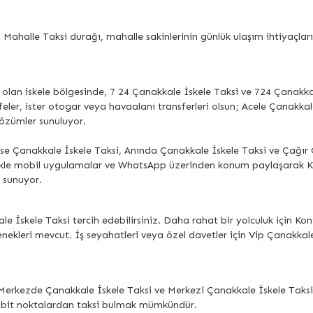
lle Taksi durağı, mahalle sakinlerinin günlük ulaşım ihtiyaçlarını k
 olan iskele bölgesinde, 7 24 Çanakkale İskele Taksi ve 724 Çanakkal
afeler, ister otogar veya havaalanı transferleri olsun; Acele Çanakkal
çözümler sunuluyor.
se Çanakkale İskele Taksi, Anında Çanakkale İskele Taksi ve Çağır 
llikle mobil uygulamalar ve WhatsApp üzerinden konum paylaşarak
 sunuyor.
le İskele Taksi tercih edebilirsiniz. Daha rahat bir yolculuk için 
nekleri mevcut. İş seyahatleri veya özel davetler için Vip Çanakkal
erkezde Çanakkale İskele Taksi ve Merkezi Çanakkale İskele Taksi d
sabit noktalardan taksi bulmak mümkündür.