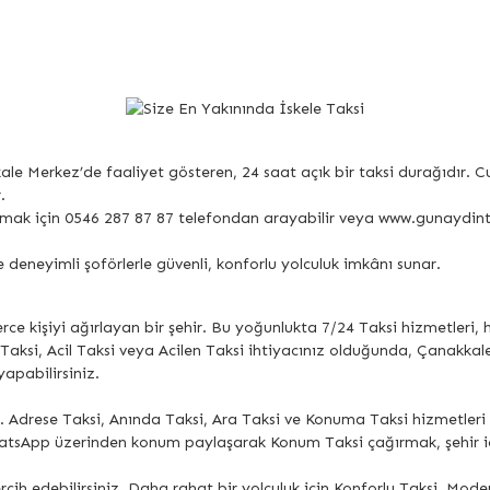
ale Merkez’de faaliyet gösteren, 24 saat açık bir taksi durağıdır. 
.
çağırmak için 0546 287 87 87 telefondan arayabilir veya www.gunaydi
e deneyimli şoförlerle güvenli, konforlu yolculuk imkânı sunar.
lerce kişiyi ağırlayan bir şehir. Bu yoğunlukta 7/24 Taksi hizmetleri,
Taksi, Acil Taksi veya Acilen Taksi ihtiyacınız olduğunda, Çanakka
apabilirsiniz.
. Adrese Taksi, Anında Taksi, Ara Taksi ve Konuma Taksi hizmetler
hatsApp üzerinden konum paylaşarak Konum Taksi çağırmak, şehir içi 
rcih edebilirsiniz. Daha rahat bir yolculuk için Konforlu Taksi, Mod