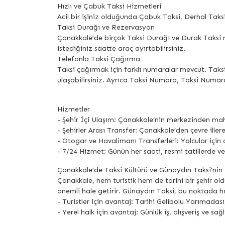
Hızlı ve Çabuk Taksi Hizmetleri
Acil bir işiniz olduğunda Çabuk Taksi, Derhal Taksi,
Taksi Durağı ve Rezervasyon
Çanakkale’de birçok Taksi Durağı ve Durak Taksi n
istediğiniz saatte araç ayırtabilirsiniz.
Telefonla Taksi Çağırma
Taksi çağırmak için farklı numaralar mevcut. Taks
ulaşabilirsiniz. Ayrıca Taksi Numara, Taksi Numara
Hizmetler
- Şehir İçi Ulaşım: Çanakkale’nin merkezinden maha
- Şehirler Arası Transfer: Çanakkale’den çevre iller
- Otogar ve Havalimanı Transferleri: Yolcular için
- 7/24 Hizmet: Günün her saati, resmi tatillerde 
Çanakkale’de Taksi Kültürü ve Günaydın Taksi’nin 
Çanakkale, hem turistik hem de tarihi bir şehir old
önemli hale getirir. Günaydın Taksi, bu noktada hı
- Turistler için avantaj: Tarihi Gelibolu Yarımadas
- Yerel halk için avantaj: Günlük iş, alışveriş ve sağ