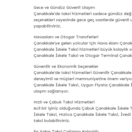
Gece ve Gündüz Güvenli Ulaşım
Çanakkale’de taksi hizmetleri sadece gündüz değil
seçenekleri sayesinde gece geç saatlerde güvenli ul
yapabilirsiniz.
Havaalanı ve Otogar Transferleri
Çanakkale’ye gelen yolcular için Hava Alanı Çana
Çanakkale İskele Taksi hizmetleri büyük kolaylık s
Çanakkale İskele Taksi ve Otogar Terminal Çanakka
Güvenilir ve Ekonomik Seçenekler
Çanakkale’de taksi hizmetleri Güvenilir Çanakkale 
deneyimli ve müşteri memnuniyetine önem veriyor
Çanakkale İskele Taksi, Uygun Fiyata Çanakkale İ
ulaşım sağlanıyor.
Hızlı ve Çabuk Taksi Hizmetleri
Acil bir işiniz olduğunda Çabuk Çanakkale İskele 
İskele Taksi, Hızlıca Çanakkale İskele Taksi, İvedi
taksi bulabilirsiniz.
En Yakın Taksi Çağırma Kolaylığı