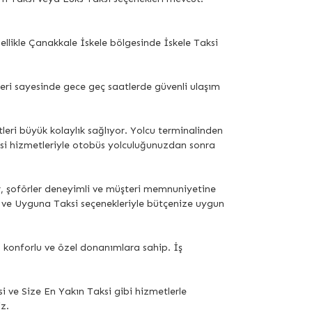
llikle Çanakkale İskele bölgesinde İskele Taksi
eri sayesinde gece geç saatlerde güvenli ulaşım
eri büyük kolaylık sağlıyor. Yolcu terminalinden
aksi hizmetleriyle otobüs yolculuğunuzdan sonra
or, şoförler deneyimli ve müşteri memnuniyetine
 ve Uyguna Taksi seçenekleriyle bütçenize uygun
ş, konforlu ve özel donanımlara sahip. İş
 ve Size En Yakın Taksi gibi hizmetlerle
z.