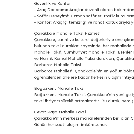
Güvenlik ve Konfor
- Araç Donanımı: Araçlar düzenli olarak bakımdan g
- Şoför Deneyimi: Uzman şoförler, trafik kuralları
- Konfor: Araç içi temizliği ve rahat koltuklarıyla yo
Çanakkale Mahalle Taksi Hizmeti
Çanakkale, tarihi ve kültürel değerleriyle öne çıkan
bulunan taksi durakları sayesinde, her mahallede 
Mahalle Taksi, Cumhuriyet Mahalle Taksi, Esenler
ve Namik Kemal Mahalle Taksi durakları, Çanakkal
Barbaros Mahalle Taksi
Barbaros Mahallesi, Çanakkale’nin en yoğun bölgel
öğrencilerden ailelere kadar herkesin ulaşım ihtiya
Boğazkent Mahalle Taksi
Boğazkent Mahalle Taksi, Çanakkale’nin yeni geliş
taksi ihtiyacı sürekli artmaktadır. Bu durak, hem 
Cevat Paşa Mahalle Taksi
Çanakkale’nin merkezi mahallelerinden biri olan Cev
Günün her saati ulaşım imkânı sunar.