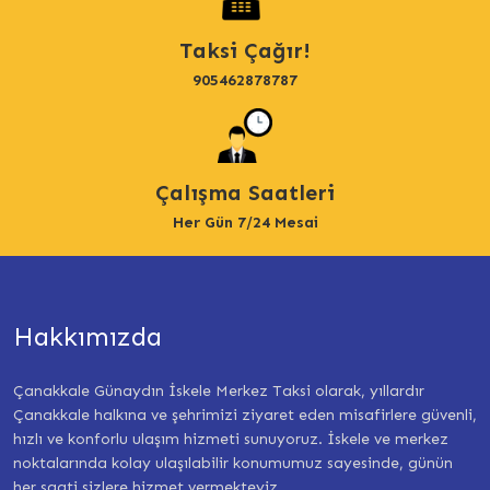
Taksi Çağır!
905462878787
Çalışma Saatleri
Her Gün 7/24 Mesai
Hakkımızda
Çanakkale Günaydın İskele Merkez Taksi olarak, yıllardır
Çanakkale halkına ve şehrimizi ziyaret eden misafirlere güvenli,
hızlı ve konforlu ulaşım hizmeti sunuyoruz. İskele ve merkez
noktalarında kolay ulaşılabilir konumumuz sayesinde, günün
her saati sizlere hizmet vermekteyiz.