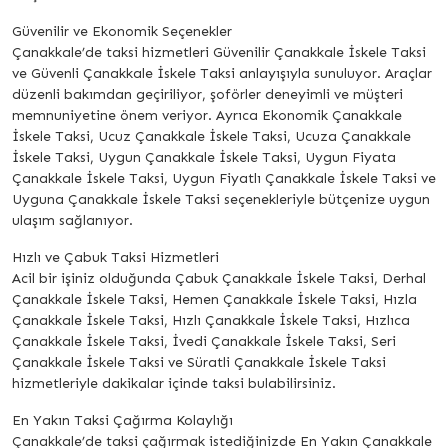
Güvenilir ve Ekonomik Seçenekler
Çanakkale’de taksi hizmetleri Güvenilir Çanakkale İskele Taksi
ve Güvenli Çanakkale İskele Taksi anlayışıyla sunuluyor. Araçlar
düzenli bakımdan geçiriliyor, şoförler deneyimli ve müşteri
memnuniyetine önem veriyor. Ayrıca Ekonomik Çanakkale
İskele Taksi, Ucuz Çanakkale İskele Taksi, Ucuza Çanakkale
İskele Taksi, Uygun Çanakkale İskele Taksi, Uygun Fiyata
Çanakkale İskele Taksi, Uygun Fiyatlı Çanakkale İskele Taksi ve
Uyguna Çanakkale İskele Taksi seçenekleriyle bütçenize uygun
ulaşım sağlanıyor.
Hızlı ve Çabuk Taksi Hizmetleri
Acil bir işiniz olduğunda Çabuk Çanakkale İskele Taksi, Derhal
Çanakkale İskele Taksi, Hemen Çanakkale İskele Taksi, Hızla
Çanakkale İskele Taksi, Hızlı Çanakkale İskele Taksi, Hızlıca
Çanakkale İskele Taksi, İvedi Çanakkale İskele Taksi, Seri
Çanakkale İskele Taksi ve Süratli Çanakkale İskele Taksi
hizmetleriyle dakikalar içinde taksi bulabilirsiniz.
En Yakın Taksi Çağırma Kolaylığı
Çanakkale’de taksi çağırmak istediğinizde En Yakın Çanakkale