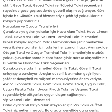
Çanakkale’de taksi hizmetleri sadece gündüz değil, gece de
aktif. Gece Taksi, Gececi Taksi ve Nöbetçi Taksi seçenekleri
sayesinde gece geç saatlerde güvenli ulaşım sağlanıyor. Gün
içinde ise Gündüz Taksi hizmetleriyle şehir içi yolculuklarınızı
kolayca yapabilirsiniz.
Havaalanı ve Otogar Transferleri
Çanakkale’ye gelen yolcular için Hava Alanı Taksi, Hava Limanı
Taksi, Havaalanı Taksi ve Hava Terminal Taksi hizmetleri
büyük kolaylık sağlıyor. Yolcu terminalinden şehir merkezine
veya ilçelere transfer için taksiler her zaman hazır. Aynı şekilde
Otogar Taksi ve Otogar Terminal Taksi hizmetleriyle otobüs
yolculuğunuzdan sonra hızlıca istediğiniz adrese ulaşabilirsiniz.
Güvenilir ve Ekonomik Taksi Seçenekleri
Çanakkale’de taksi hizmetleri Güvenilir Taksi, Güvenli Taksi
anlayışıyla sunuluyor. Araçlar düzenli bakımdan geçiriliyor,
şoförler deneyimli ve müşteri memnuniyetine önem veriyor.
Ayrıca Ekonomik Taksi, Ucuz Taksi, Ucuza Taksi, Uygun Taksi,
Uygun Fiyata Taksi, Uygun Fiyatlı Taksi ve Uyguna Taksi
seçenekleriyle bütçenize uygun ulaşım sağlanıyor.
Vip ve Özel Taksi Hizmetleri
Daha ayrıcalıklı bir yolculuk isteyenler için Vip Taksi ve Özel
Taksi hizmetleri mevcut. Bu araçlar genellikle daha geniş,