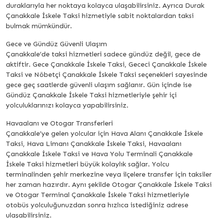
duraklarıyla her noktaya kolayca ulaşabilirsiniz. Ayrıca Durak
Çanakkale İskele Taksi hizmetiyle sabit noktalardan taksi
bulmak mümkündür.
Gece ve Gündüz Güvenli Ulaşım
Çanakkale’de taksi hizmetleri sadece gündüz değil, gece de
aktiftir. Gece Çanakkale İskele Taksi, Gececi Çanakkale İskele
Taksi ve Nöbetçi Çanakkale İskele Taksi seçenekleri sayesinde
gece geç saatlerde güvenli ulaşım sağlanır. Gün içinde ise
Gündüz Çanakkale İskele Taksi hizmetleriyle şehir içi
yolculuklarınızı kolayca yapabilirsiniz.
Havaalanı ve Otogar Transferleri
Çanakkale’ye gelen yolcular için Hava Alanı Çanakkale İskele
Taksi, Hava Limanı Çanakkale İskele Taksi, Havaalanı
Çanakkale İskele Taksi ve Hava Yolu Terminali Çanakkale
İskele Taksi hizmetleri büyük kolaylık sağlar. Yolcu
terminalinden şehir merkezine veya ilçelere transfer için taksiler
her zaman hazırdır. Aynı şekilde Otogar Çanakkale İskele Taksi
ve Otogar Terminal Çanakkale İskele Taksi hizmetleriyle
otobüs yolculuğunuzdan sonra hızlıca istediğiniz adrese
ulaşabilirsiniz.