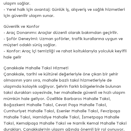
ulaşım sağlar.
- Yerel halk için avantaj: Günlük iş, alışveriş ve sağlık hizmetleri
için güvenilir ulaşım sunar.
Güvenlik ve Konfor
- Araç Donanımı: Araçlar düzenli olarak bakımdan geçirilir.
- Şoför Deneyimi: Uzman şoförler, trafik kurallarına uygun ve
müşteri odaklı sürüş sağlar.
- Konfor: Araç içi temizliği ve rahat koltuklarıyla yolculuk keyifli
hale gelir
Çanakkale Mahalle Taksi Hizmeti
Çanakkale, tarihi ve kültürel değerleriyle öne çıkan bir şehir
olmasının yanı sıra, mahalle bazlı taksi hizmetleriyle de
ulaşımda kolaylık sağlıyor. Şehrin farklı bölgelerinde bulunan
taksi durakları sayesinde, her mahallede güvenli ve hızlı ulaşım
mümkün hale geliyor. Özellikle Barbaros Mahalle Taksi,
Boğazkent Mahalle Taksi, Cevat Paşa Mahalle Taksi,
Cumhuriyet Mahalle Taksi, Esenler Mahalle Taksi, Fevzipaşa
Mahalle Taksi, Hamidiye Mahalle Taksi, İsmetpaşa Mahalle
Taksi, Kemalpaşa Mahalle Taksi ve Namik Kemal Mahalle Taksi
durakları, Çanakkale’nin ulaşım ağında önemli bir rol oynuyor.