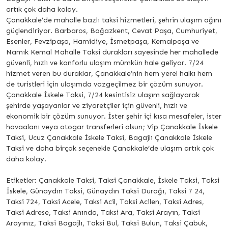
artık çok daha kolay.
Çanakkale’de mahalle bazlı taksi hizmetleri, şehrin ulaşım ağını
güçlendiriyor. Barbaros, Boğazkent, Cevat Paşa, Cumhuriyet,
Esenler, Fevzipaşa, Hamidiye, İsmetpaşa, Kemalpaşa ve
Namık Kemal Mahalle Taksi durakları sayesinde her mahallede
güvenli, hızlı ve konforlu ulaşım mümkün hale geliyor. 7/24
hizmet veren bu duraklar, Çanakkale’nin hem yerel halkı hem
de turistleri için ulaşımda vazgeçilmez bir çözüm sunuyor.
Çanakkale İskele Taksi, 7/24 kesintisiz ulaşım sağlayarak
şehirde yaşayanlar ve ziyaretçiler için güvenli, hızlı ve
ekonomik bir çözüm sunuyor. İster şehir içi kısa mesafeler, ister
havaalanı veya otogar transferleri olsun; Vip Çanakkale İskele
Taksi, Ucuz Çanakkale İskele Taksi, Bagajlı Çanakkale İskele
Taksi ve daha birçok seçenekle Çanakkale’de ulaşım artık çok
daha kolay.
Etiketler: Çanakkale Taksi, Taksi Çanakkale, İskele Taksi, Taksi
İskele, Günaydın Taksi, Günaydın Taksi Durağı, Taksi 7 24,
Taksi 724, Taksi Acele, Taksi Acil, Taksi Acilen, Taksi Adres,
Taksi Adrese, Taksi Anında, Taksi Ara, Taksi Arayın, Taksi
Arayınız, Taksi Bagajlı, Taksi Bul, Taksi Bulun, Taksi Çabuk,