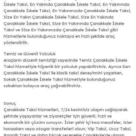
İskele Taksi, En Yakında Çanakkale İskele Taksi, En Yakınında
Çanakkale İskele Taksi, En Yakınınızda Çanakkale İskele Taksi,
Size En Yakın Çanakkale İskele Taksi, Size En Yakında
Çanakkale İskele Taksi, Size En Yakınında Çanakkale İskele
Taksi ve Size En Yakınınızda Çanakkale İskele Taksi gibi
hizmetlerle bulunduğunuz noktaya en hızlı şekilde araç
yönlendirilir.
Temiz ve Güvenli Yolculuk
Araçların düzenli temizliği sayesinde Temiz Çanakkale İskele
Taksi hizmetiyle hijyenik bir yolculuk yapabilirsiniz. Ayrıca Sarı
Çanakkale İskele Taksi ile klasik taksi deneyimini yaşarken,
Sokak Çanakkale İskele Taksi hizmetiyle bulunduğunuz
sokaktan kolayca araç çağırabilirsiniz.
Sonuç
Çanakkale Taksi hizmetleri, 7/24 kesintisiz ulaşım sağlayarak
şehirde yaşayanlar ve ziyaretçiler için güvenli, hızlı ve
ekonomik bir çözüm sunuyor. İster şehir içi kısa mesafeler, ister
havaalanı veya otogar transferleri olsun; Vip Taksi, Ucuz Taksi,
Bagajlı Taksi ve daha birçok seçenekle Çanakkale’de ulaşım