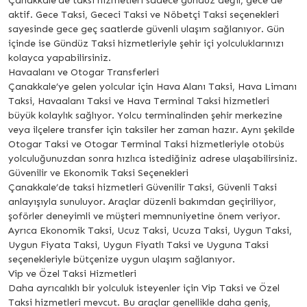
Çanakkale’de taksi hizmetleri sadece gündüz değil, gece de
aktif. Gece Taksi, Gececi Taksi ve Nöbetçi Taksi seçenekleri
sayesinde gece geç saatlerde güvenli ulaşım sağlanıyor. Gün
içinde ise Gündüz Taksi hizmetleriyle şehir içi yolculuklarınızı
kolayca yapabilirsiniz.
Havaalanı ve Otogar Transferleri
Çanakkale’ye gelen yolcular için Hava Alanı Taksi, Hava Limanı
Taksi, Havaalanı Taksi ve Hava Terminal Taksi hizmetleri
büyük kolaylık sağlıyor. Yolcu terminalinden şehir merkezine
veya ilçelere transfer için taksiler her zaman hazır. Aynı şekilde
Otogar Taksi ve Otogar Terminal Taksi hizmetleriyle otobüs
yolculuğunuzdan sonra hızlıca istediğiniz adrese ulaşabilirsiniz.
Güvenilir ve Ekonomik Taksi Seçenekleri
Çanakkale’de taksi hizmetleri Güvenilir Taksi, Güvenli Taksi
anlayışıyla sunuluyor. Araçlar düzenli bakımdan geçiriliyor,
şoförler deneyimli ve müşteri memnuniyetine önem veriyor.
Ayrıca Ekonomik Taksi, Ucuz Taksi, Ucuza Taksi, Uygun Taksi,
Uygun Fiyata Taksi, Uygun Fiyatlı Taksi ve Uyguna Taksi
seçenekleriyle bütçenize uygun ulaşım sağlanıyor.
Vip ve Özel Taksi Hizmetleri
Daha ayrıcalıklı bir yolculuk isteyenler için Vip Taksi ve Özel
Taksi hizmetleri mevcut. Bu araçlar genellikle daha geniş,