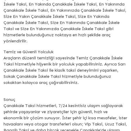
İskele Taksi, En Yakında Çanakkale İskele Taksi, En Yakınında
Çanakkale İskele Taksi, En Yakınınızda Çanakkale İskele Taksi,
Size En Yakın Çanakkale İskele Taksi, Size En Yakında
Çanakkale İskele Taksi, Size En Yakınında Çanakkale İskele
Taksi ve Size En Yakınınızda Çanakkale İskele Taksi gibi
hizmetlerle bulunduğunuz noktaya en hızlı şekilde araç
yönlendirilir.
Temiz ve Güvenli Yolculuk
Araçların düzenli temizliği sayesinde Temiz Çanakkale İskele
Taksi hizmetiyle hijyenik bir yolculuk yapabilirsiniz. Ayrıca Sarı
Çanakkale İskele Taksi ile klasik taksi deneyimini yaşarken,
Sokak Çanakkale İskele Taksi hizmetiyle bulunduğunuz
sokaktan kolayca araç çağırabilirsiniz.
Sonuç
Çanakkale Taksi hizmetleri, 7/24 kesintisiz ulaşım sağlayarak
şehirde yaşayanlar ve ziyaretçiler için güvenli, hızlı ve
ekonomik bir çözüm sunuyor. İster şehir içi kısa mesafeler, ister
havaalanı veya otogar transferleri olsun; Vip Taksi, Ucuz Taksi,
Bagajlı Taksi ve daha birçok seçenekle Çanakkale’de ulaşım