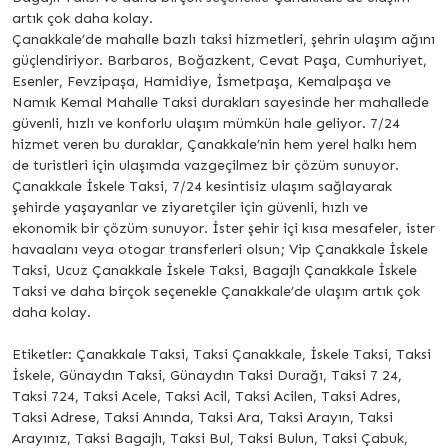
artık çok daha kolay.
Çanakkale’de mahalle bazlı taksi hizmetleri, şehrin ulaşım ağını
güçlendiriyor. Barbaros, Boğazkent, Cevat Paşa, Cumhuriyet,
Esenler, Fevzipaşa, Hamidiye, İsmetpaşa, Kemalpaşa ve
Namık Kemal Mahalle Taksi durakları sayesinde her mahallede
güvenli, hızlı ve konforlu ulaşım mümkün hale geliyor. 7/24
hizmet veren bu duraklar, Çanakkale’nin hem yerel halkı hem
de turistleri için ulaşımda vazgeçilmez bir çözüm sunuyor.
Çanakkale İskele Taksi, 7/24 kesintisiz ulaşım sağlayarak
şehirde yaşayanlar ve ziyaretçiler için güvenli, hızlı ve
ekonomik bir çözüm sunuyor. İster şehir içi kısa mesafeler, ister
havaalanı veya otogar transferleri olsun; Vip Çanakkale İskele
Taksi, Ucuz Çanakkale İskele Taksi, Bagajlı Çanakkale İskele
Taksi ve daha birçok seçenekle Çanakkale’de ulaşım artık çok
daha kolay.
Etiketler: Çanakkale Taksi, Taksi Çanakkale, İskele Taksi, Taksi
İskele, Günaydın Taksi, Günaydın Taksi Durağı, Taksi 7 24,
Taksi 724, Taksi Acele, Taksi Acil, Taksi Acilen, Taksi Adres,
Taksi Adrese, Taksi Anında, Taksi Ara, Taksi Arayın, Taksi
Arayınız, Taksi Bagajlı, Taksi Bul, Taksi Bulun, Taksi Çabuk,