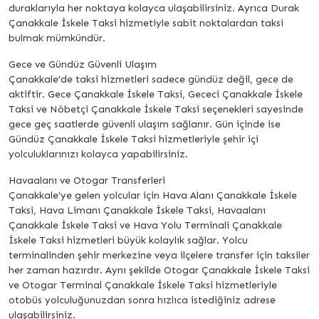
duraklarıyla her noktaya kolayca ulaşabilirsiniz. Ayrıca Durak
Çanakkale İskele Taksi hizmetiyle sabit noktalardan taksi
bulmak mümkündür.
Gece ve Gündüz Güvenli Ulaşım
Çanakkale’de taksi hizmetleri sadece gündüz değil, gece de
aktiftir. Gece Çanakkale İskele Taksi, Gececi Çanakkale İskele
Taksi ve Nöbetçi Çanakkale İskele Taksi seçenekleri sayesinde
gece geç saatlerde güvenli ulaşım sağlanır. Gün içinde ise
Gündüz Çanakkale İskele Taksi hizmetleriyle şehir içi
yolculuklarınızı kolayca yapabilirsiniz.
Havaalanı ve Otogar Transferleri
Çanakkale’ye gelen yolcular için Hava Alanı Çanakkale İskele
Taksi, Hava Limanı Çanakkale İskele Taksi, Havaalanı
Çanakkale İskele Taksi ve Hava Yolu Terminali Çanakkale
İskele Taksi hizmetleri büyük kolaylık sağlar. Yolcu
terminalinden şehir merkezine veya ilçelere transfer için taksiler
her zaman hazırdır. Aynı şekilde Otogar Çanakkale İskele Taksi
ve Otogar Terminal Çanakkale İskele Taksi hizmetleriyle
otobüs yolculuğunuzdan sonra hızlıca istediğiniz adrese
ulaşabilirsiniz.