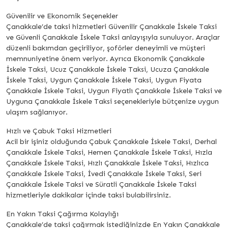
Güvenilir ve Ekonomik Seçenekler
Çanakkale’de taksi hizmetleri Güvenilir Çanakkale İskele Taksi
ve Güvenli Çanakkale İskele Taksi anlayışıyla sunuluyor. Araçlar
düzenli bakımdan geçiriliyor, şoförler deneyimli ve müşteri
memnuniyetine önem veriyor. Ayrıca Ekonomik Çanakkale
İskele Taksi, Ucuz Çanakkale İskele Taksi, Ucuza Çanakkale
İskele Taksi, Uygun Çanakkale İskele Taksi, Uygun Fiyata
Çanakkale İskele Taksi, Uygun Fiyatlı Çanakkale İskele Taksi ve
Uyguna Çanakkale İskele Taksi seçenekleriyle bütçenize uygun
ulaşım sağlanıyor.
Hızlı ve Çabuk Taksi Hizmetleri
Acil bir işiniz olduğunda Çabuk Çanakkale İskele Taksi, Derhal
Çanakkale İskele Taksi, Hemen Çanakkale İskele Taksi, Hızla
Çanakkale İskele Taksi, Hızlı Çanakkale İskele Taksi, Hızlıca
Çanakkale İskele Taksi, İvedi Çanakkale İskele Taksi, Seri
Çanakkale İskele Taksi ve Süratli Çanakkale İskele Taksi
hizmetleriyle dakikalar içinde taksi bulabilirsiniz.
En Yakın Taksi Çağırma Kolaylığı
Çanakkale’de taksi çağırmak istediğinizde En Yakın Çanakkale