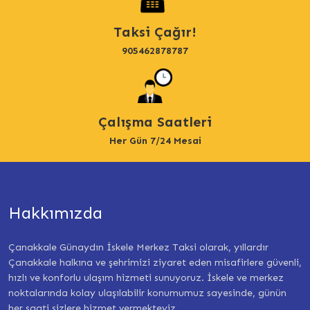
Taksi Çağır!
905462878787
Çalışma Saatleri
Her Gün 7/24 Mesai
Hakkımızda
Çanakkale Günaydın İskele Merkez Taksi olarak, yıllardır
Çanakkale halkına ve şehrimizi ziyaret eden misafirlere güvenli,
hızlı ve konforlu ulaşım hizmeti sunuyoruz. İskele ve merkez
noktalarında kolay ulaşılabilir konumumuz sayesinde, günün
her saati sizlere hizmet vermekteyiz.