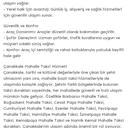
ulaşım sağlar.
- Yerel halk için avantaj: Günlük iş, alışveriş ve sağlık hizmetleri
için güvenilir ulaşım sunar.
Güvenlik ve Konfor
- Araç Donanımı: Araçlar düzenli olarak bakımdan geçirilir.
- Şoför Deneyimi: Uzman şoförler, trafik kurallarına uygun ve
müşteri odaklı sürüş sağlar.
- Konfor: Araç içi temizliği ve rahat koltuklarıyla yolculuk keyifli
hale gelir
Çanakkale Mahalle Taksi Hizmeti
Çanakkale, tarihi ve kültürel değerleriyle öne çıkan bir şehir
olmasının yanı sıra, mahalle bazlı taksi hizmetleriyle de
ulaşımda kolaylık sağlıyor. Şehrin farklı bölgelerinde bulunan
taksi durakları sayesinde, her mahallede güvenli ve hızlı ulaşım
mümkün hale geliyor. Özellikle Barbaros Mahalle Taksi,
Boğazkent Mahalle Taksi, Cevat Paşa Mahalle Taksi,
Cumhuriyet Mahalle Taksi, Esenler Mahalle Taksi, Fevzipaşa
Mahalle Taksi, Hamidiye Mahalle Taksi, İsmetpaşa Mahalle
Taksi, Kemalpaşa Mahalle Taksi ve Namik Kemal Mahalle Taksi
durakları, Çanakkale’nin ulaşım ağında önemli bir rol oynuyor.