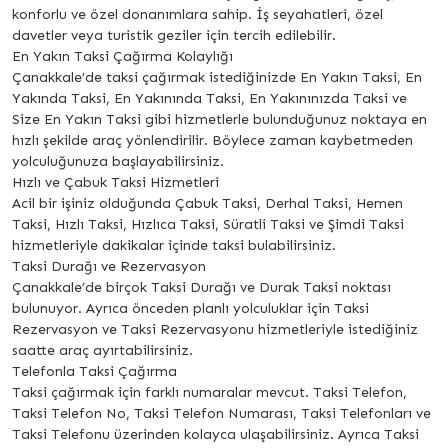
konforlu ve özel donanımlara sahip. İş seyahatleri, özel
davetler veya turistik geziler için tercih edilebilir.
En Yakın Taksi Çağırma Kolaylığı
Çanakkale’de taksi çağırmak istediğinizde En Yakın Taksi, En
Yakında Taksi, En Yakınında Taksi, En Yakınınızda Taksi ve
Size En Yakın Taksi gibi hizmetlerle bulunduğunuz noktaya en
hızlı şekilde araç yönlendirilir. Böylece zaman kaybetmeden
yolculuğunuza başlayabilirsiniz.
Hızlı ve Çabuk Taksi Hizmetleri
Acil bir işiniz olduğunda Çabuk Taksi, Derhal Taksi, Hemen
Taksi, Hızlı Taksi, Hızlıca Taksi, Süratli Taksi ve Şimdi Taksi
hizmetleriyle dakikalar içinde taksi bulabilirsiniz.
Taksi Durağı ve Rezervasyon
Çanakkale’de birçok Taksi Durağı ve Durak Taksi noktası
bulunuyor. Ayrıca önceden planlı yolculuklar için Taksi
Rezervasyon ve Taksi Rezervasyonu hizmetleriyle istediğiniz
saatte araç ayırtabilirsiniz.
Telefonla Taksi Çağırma
Taksi çağırmak için farklı numaralar mevcut. Taksi Telefon,
Taksi Telefon No, Taksi Telefon Numarası, Taksi Telefonları ve
Taksi Telefonu üzerinden kolayca ulaşabilirsiniz. Ayrıca Taksi