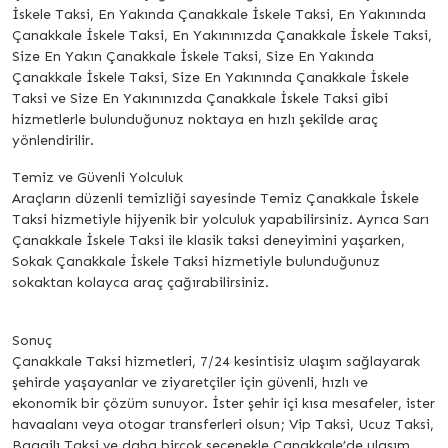
İskele Taksi, En Yakında Çanakkale İskele Taksi, En Yakınında
Çanakkale İskele Taksi, En Yakınınızda Çanakkale İskele Taksi,
Size En Yakın Çanakkale İskele Taksi, Size En Yakında
Çanakkale İskele Taksi, Size En Yakınında Çanakkale İskele
Taksi ve Size En Yakınınızda Çanakkale İskele Taksi gibi
hizmetlerle bulunduğunuz noktaya en hızlı şekilde araç
yönlendirilir.
Temiz ve Güvenli Yolculuk
Araçların düzenli temizliği sayesinde Temiz Çanakkale İskele
Taksi hizmetiyle hijyenik bir yolculuk yapabilirsiniz. Ayrıca Sarı
Çanakkale İskele Taksi ile klasik taksi deneyimini yaşarken,
Sokak Çanakkale İskele Taksi hizmetiyle bulunduğunuz
sokaktan kolayca araç çağırabilirsiniz.
Sonuç
Çanakkale Taksi hizmetleri, 7/24 kesintisiz ulaşım sağlayarak
şehirde yaşayanlar ve ziyaretçiler için güvenli, hızlı ve
ekonomik bir çözüm sunuyor. İster şehir içi kısa mesafeler, ister
havaalanı veya otogar transferleri olsun; Vip Taksi, Ucuz Taksi,
Bagajlı Taksi ve daha birçok seçenekle Çanakkale’de ulaşım