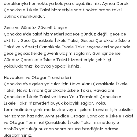
duraklarıyla her noktaya kolayca ulaşabilirsiniz. Ayrıca Durak
Çanakkale İskele Taksi hizmetiyle sabit noktalardan taksi
bulmak mümkündür.
Gece ve Gündüz Güvenli Ulaşım
Çanakkale’de taksi hizmetleri sadece gündüz değil, gece de
aktiftir. Gece Çanakkale İskele Taksi, Gececi Çanakkale İskele
Taksi ve Nöbetçi Çanakkale İskele Taksi seçenekleri sayesinde
gece geç saatlerde güvenli ulaşım sağlanır. Gün içinde ise
Gündüz Çanakkale İskele Taksi hizmetleriyle şehir içi
yolculuklarınızı kolayca yapabilirsiniz.
Havaalanı ve Otogar Transferleri
Çanakkale’ye gelen yolcular için Hava Alanı Çanakkale İskele
Taksi, Hava Limanı Çanakkale İskele Taksi, Havaalanı
Çanakkale İskele Taksi ve Hava Yolu Terminali Çanakkale
İskele Taksi hizmetleri büyük kolaylık sağlar. Yolcu
terminalinden şehir merkezine veya ilçelere transfer için taksiler
her zaman hazırdır. Aynı şekilde Otogar Çanakkale İskele Taksi
ve Otogar Terminal Çanakkale İskele Taksi hizmetleriyle
otobüs yolculuğunuzdan sonra hızlıca istediğiniz adrese
ulaşabilirsiniz.