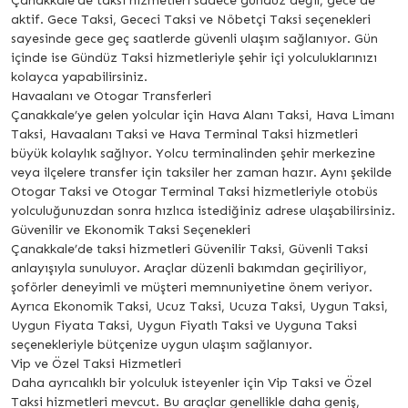
Çanakkale’de taksi hizmetleri sadece gündüz değil, gece de
aktif. Gece Taksi, Gececi Taksi ve Nöbetçi Taksi seçenekleri
sayesinde gece geç saatlerde güvenli ulaşım sağlanıyor. Gün
içinde ise Gündüz Taksi hizmetleriyle şehir içi yolculuklarınızı
kolayca yapabilirsiniz.
Havaalanı ve Otogar Transferleri
Çanakkale’ye gelen yolcular için Hava Alanı Taksi, Hava Limanı
Taksi, Havaalanı Taksi ve Hava Terminal Taksi hizmetleri
büyük kolaylık sağlıyor. Yolcu terminalinden şehir merkezine
veya ilçelere transfer için taksiler her zaman hazır. Aynı şekilde
Otogar Taksi ve Otogar Terminal Taksi hizmetleriyle otobüs
yolculuğunuzdan sonra hızlıca istediğiniz adrese ulaşabilirsiniz.
Güvenilir ve Ekonomik Taksi Seçenekleri
Çanakkale’de taksi hizmetleri Güvenilir Taksi, Güvenli Taksi
anlayışıyla sunuluyor. Araçlar düzenli bakımdan geçiriliyor,
şoförler deneyimli ve müşteri memnuniyetine önem veriyor.
Ayrıca Ekonomik Taksi, Ucuz Taksi, Ucuza Taksi, Uygun Taksi,
Uygun Fiyata Taksi, Uygun Fiyatlı Taksi ve Uyguna Taksi
seçenekleriyle bütçenize uygun ulaşım sağlanıyor.
Vip ve Özel Taksi Hizmetleri
Daha ayrıcalıklı bir yolculuk isteyenler için Vip Taksi ve Özel
Taksi hizmetleri mevcut. Bu araçlar genellikle daha geniş,