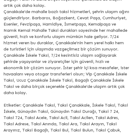
artık çok daha kolay.
Çanakkale’de mahalle bazlı taksi hizmetleri, şehrin ulaşım ağını
güçlendiriyor. Barbaros, Boğazkent, Cevat Paşa, Cumhuriyet,
Esenler, Fevzipaşa, Hamidiye, İsmetpaşa, Kemalpaşa ve
Namık Kemal Mahalle Taksi durakları sayesinde her mahallede
güvenli, hızlı ve konforlu ulaşım mümkün hale geliyor. 7/24
hizmet veren bu duraklar, Çanakkale’nin hem yerel halkı hem
de turistleri için ulaşımda vazgeçilmez bir çözüm sunuyor.
Çanakkale İskele Taksi, 7/24 kesintisiz ulaşım sağlayarak
şehirde yaşayanlar ve ziyaretçiler için güvenli, hızlı ve
ekonomik bir çözüm sunuyor. İster şehir içi kısa mesafeler, ister
havaalanı veya otogar transferleri olsun; Vip Çanakkale İskele
Taksi, Ucuz Çanakkale İskele Taksi, Bagajlı Çanakkale İskele
Taksi ve daha birçok seçenekle Çanakkale’de ulaşım artık çok
daha kolay.
Etiketler: Çanakkale Taksi, Taksi Çanakkale, İskele Taksi, Taksi
İskele, Günaydın Taksi, Günaydın Taksi Durağı, Taksi 7 24,
Taksi 724, Taksi Acele, Taksi Acil, Taksi Acilen, Taksi Adres,
Taksi Adrese, Taksi Anında, Taksi Ara, Taksi Arayın, Taksi
Arayınız, Taksi Bagajlı, Taksi Bul, Taksi Bulun, Taksi Çabuk,