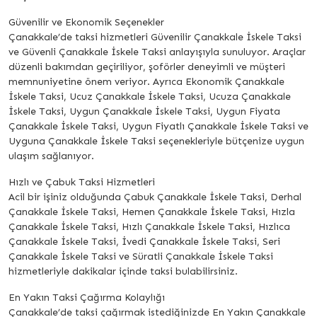
Güvenilir ve Ekonomik Seçenekler
Çanakkale’de taksi hizmetleri Güvenilir Çanakkale İskele Taksi
ve Güvenli Çanakkale İskele Taksi anlayışıyla sunuluyor. Araçlar
düzenli bakımdan geçiriliyor, şoförler deneyimli ve müşteri
memnuniyetine önem veriyor. Ayrıca Ekonomik Çanakkale
İskele Taksi, Ucuz Çanakkale İskele Taksi, Ucuza Çanakkale
İskele Taksi, Uygun Çanakkale İskele Taksi, Uygun Fiyata
Çanakkale İskele Taksi, Uygun Fiyatlı Çanakkale İskele Taksi ve
Uyguna Çanakkale İskele Taksi seçenekleriyle bütçenize uygun
ulaşım sağlanıyor.
Hızlı ve Çabuk Taksi Hizmetleri
Acil bir işiniz olduğunda Çabuk Çanakkale İskele Taksi, Derhal
Çanakkale İskele Taksi, Hemen Çanakkale İskele Taksi, Hızla
Çanakkale İskele Taksi, Hızlı Çanakkale İskele Taksi, Hızlıca
Çanakkale İskele Taksi, İvedi Çanakkale İskele Taksi, Seri
Çanakkale İskele Taksi ve Süratli Çanakkale İskele Taksi
hizmetleriyle dakikalar içinde taksi bulabilirsiniz.
En Yakın Taksi Çağırma Kolaylığı
Çanakkale’de taksi çağırmak istediğinizde En Yakın Çanakkale