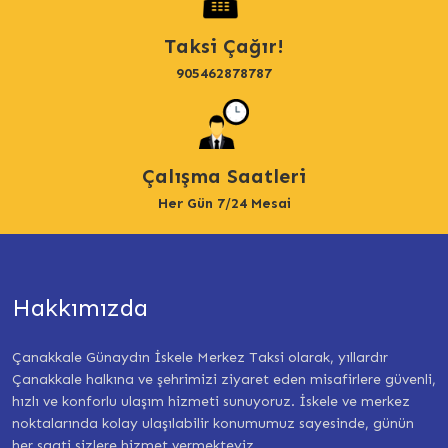
Taksi Çağır!
905462878787
Çalışma Saatleri
Her Gün 7/24 Mesai
Hakkımızda
Çanakkale Günaydın İskele Merkez Taksi olarak, yıllardır
Çanakkale halkına ve şehrimizi ziyaret eden misafirlere güvenli,
hızlı ve konforlu ulaşım hizmeti sunuyoruz. İskele ve merkez
noktalarında kolay ulaşılabilir konumumuz sayesinde, günün
her saati sizlere hizmet vermekteyiz.