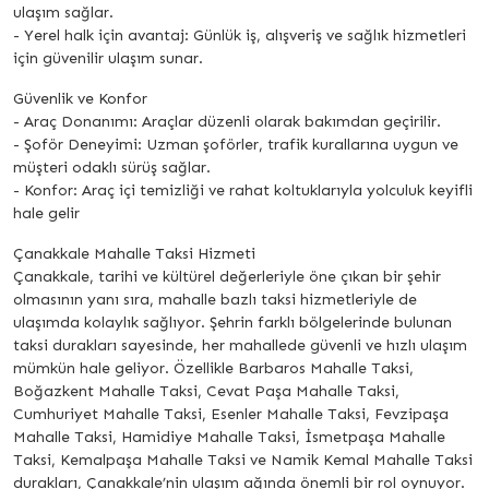
ulaşım sağlar.
- Yerel halk için avantaj: Günlük iş, alışveriş ve sağlık hizmetleri
için güvenilir ulaşım sunar.
Güvenlik ve Konfor
- Araç Donanımı: Araçlar düzenli olarak bakımdan geçirilir.
- Şoför Deneyimi: Uzman şoförler, trafik kurallarına uygun ve
müşteri odaklı sürüş sağlar.
- Konfor: Araç içi temizliği ve rahat koltuklarıyla yolculuk keyifli
hale gelir
Çanakkale Mahalle Taksi Hizmeti
Çanakkale, tarihi ve kültürel değerleriyle öne çıkan bir şehir
olmasının yanı sıra, mahalle bazlı taksi hizmetleriyle de
ulaşımda kolaylık sağlıyor. Şehrin farklı bölgelerinde bulunan
taksi durakları sayesinde, her mahallede güvenli ve hızlı ulaşım
mümkün hale geliyor. Özellikle Barbaros Mahalle Taksi,
Boğazkent Mahalle Taksi, Cevat Paşa Mahalle Taksi,
Cumhuriyet Mahalle Taksi, Esenler Mahalle Taksi, Fevzipaşa
Mahalle Taksi, Hamidiye Mahalle Taksi, İsmetpaşa Mahalle
Taksi, Kemalpaşa Mahalle Taksi ve Namik Kemal Mahalle Taksi
durakları, Çanakkale’nin ulaşım ağında önemli bir rol oynuyor.