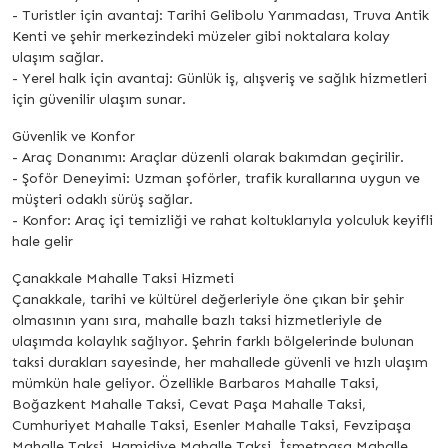
- Turistler için avantaj: Tarihi Gelibolu Yarımadası, Truva Antik
Kenti ve şehir merkezindeki müzeler gibi noktalara kolay
ulaşım sağlar.
- Yerel halk için avantaj: Günlük iş, alışveriş ve sağlık hizmetleri
için güvenilir ulaşım sunar.
Güvenlik ve Konfor
- Araç Donanımı: Araçlar düzenli olarak bakımdan geçirilir.
- Şoför Deneyimi: Uzman şoförler, trafik kurallarına uygun ve
müşteri odaklı sürüş sağlar.
- Konfor: Araç içi temizliği ve rahat koltuklarıyla yolculuk keyifli
hale gelir
Çanakkale Mahalle Taksi Hizmeti
Çanakkale, tarihi ve kültürel değerleriyle öne çıkan bir şehir
olmasının yanı sıra, mahalle bazlı taksi hizmetleriyle de
ulaşımda kolaylık sağlıyor. Şehrin farklı bölgelerinde bulunan
taksi durakları sayesinde, her mahallede güvenli ve hızlı ulaşım
mümkün hale geliyor. Özellikle Barbaros Mahalle Taksi,
Boğazkent Mahalle Taksi, Cevat Paşa Mahalle Taksi,
Cumhuriyet Mahalle Taksi, Esenler Mahalle Taksi, Fevzipaşa
Mahalle Taksi, Hamidiye Mahalle Taksi, İsmetpaşa Mahalle