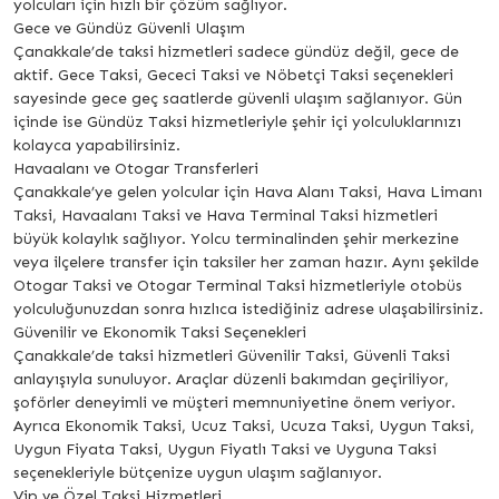
yolcuları için hızlı bir çözüm sağlıyor.
Gece ve Gündüz Güvenli Ulaşım
Çanakkale’de taksi hizmetleri sadece gündüz değil, gece de
aktif. Gece Taksi, Gececi Taksi ve Nöbetçi Taksi seçenekleri
sayesinde gece geç saatlerde güvenli ulaşım sağlanıyor. Gün
içinde ise Gündüz Taksi hizmetleriyle şehir içi yolculuklarınızı
kolayca yapabilirsiniz.
Havaalanı ve Otogar Transferleri
Çanakkale’ye gelen yolcular için Hava Alanı Taksi, Hava Limanı
Taksi, Havaalanı Taksi ve Hava Terminal Taksi hizmetleri
büyük kolaylık sağlıyor. Yolcu terminalinden şehir merkezine
veya ilçelere transfer için taksiler her zaman hazır. Aynı şekilde
Otogar Taksi ve Otogar Terminal Taksi hizmetleriyle otobüs
yolculuğunuzdan sonra hızlıca istediğiniz adrese ulaşabilirsiniz.
Güvenilir ve Ekonomik Taksi Seçenekleri
Çanakkale’de taksi hizmetleri Güvenilir Taksi, Güvenli Taksi
anlayışıyla sunuluyor. Araçlar düzenli bakımdan geçiriliyor,
şoförler deneyimli ve müşteri memnuniyetine önem veriyor.
Ayrıca Ekonomik Taksi, Ucuz Taksi, Ucuza Taksi, Uygun Taksi,
Uygun Fiyata Taksi, Uygun Fiyatlı Taksi ve Uyguna Taksi
seçenekleriyle bütçenize uygun ulaşım sağlanıyor.
Vip ve Özel Taksi Hizmetleri