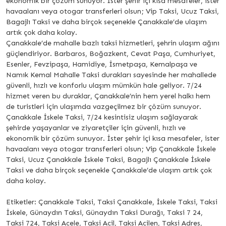
ekonomik bir çözüm sunuyor. İster şehir içi kısa mesafeler, ister
havaalanı veya otogar transferleri olsun; Vip Taksi, Ucuz Taksi,
Bagajlı Taksi ve daha birçok seçenekle Çanakkale’de ulaşım
artık çok daha kolay.
Çanakkale’de mahalle bazlı taksi hizmetleri, şehrin ulaşım ağını
güçlendiriyor. Barbaros, Boğazkent, Cevat Paşa, Cumhuriyet,
Esenler, Fevzipaşa, Hamidiye, İsmetpaşa, Kemalpaşa ve
Namık Kemal Mahalle Taksi durakları sayesinde her mahallede
güvenli, hızlı ve konforlu ulaşım mümkün hale geliyor. 7/24
hizmet veren bu duraklar, Çanakkale’nin hem yerel halkı hem
de turistleri için ulaşımda vazgeçilmez bir çözüm sunuyor.
Çanakkale İskele Taksi, 7/24 kesintisiz ulaşım sağlayarak
şehirde yaşayanlar ve ziyaretçiler için güvenli, hızlı ve
ekonomik bir çözüm sunuyor. İster şehir içi kısa mesafeler, ister
havaalanı veya otogar transferleri olsun; Vip Çanakkale İskele
Taksi, Ucuz Çanakkale İskele Taksi, Bagajlı Çanakkale İskele
Taksi ve daha birçok seçenekle Çanakkale’de ulaşım artık çok
daha kolay.
Etiketler: Çanakkale Taksi, Taksi Çanakkale, İskele Taksi, Taksi
İskele, Günaydın Taksi, Günaydın Taksi Durağı, Taksi 7 24,
Taksi 724, Taksi Acele, Taksi Acil, Taksi Acilen, Taksi Adres,