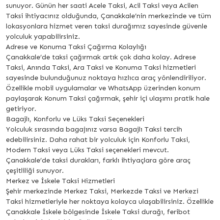
sunuyor. Günün her saati Acele Taksi, Acil Taksi veya Acilen
Taksi ihtiyacınız olduğunda, Çanakkale’nin merkezinde ve tüm
lokasyonlara hizmet veren taksi durağımız sayesinde güvenle
yolculuk yapabilirsiniz.
Adrese ve Konuma Taksi Çağırma Kolaylığı
Çanakkale’de taksi çağırmak artık çok daha kolay. Adrese
Taksi, Anında Taksi, Ara Taksi ve Konuma Taksi hizmetleri
sayesinde bulunduğunuz noktaya hızlıca araç yönlendiriliyor.
Özellikle mobil uygulamalar ve WhatsApp üzerinden konum
paylaşarak Konum Taksi çağırmak, şehir içi ulaşımı pratik hale
getiriyor.
Bagajlı, Konforlu ve Lüks Taksi Seçenekleri
Yolculuk sırasında bagajınız varsa Bagajlı Taksi tercih
edebilirsiniz. Daha rahat bir yolculuk için Konforlu Taksi,
Modern Taksi veya Lüks Taksi seçenekleri mevcut.
Çanakkale’de taksi durakları, farklı ihtiyaçlara göre araç
çeşitliliği sunuyor.
Merkez ve İskele Taksi Hizmetleri
Şehir merkezinde Merkez Taksi, Merkezde Taksi ve Merkezi
Taksi hizmetleriyle her noktaya kolayca ulaşabilirsiniz. Özellikle
Çanakkale İskele bölgesinde İskele Taksi durağı, feribot