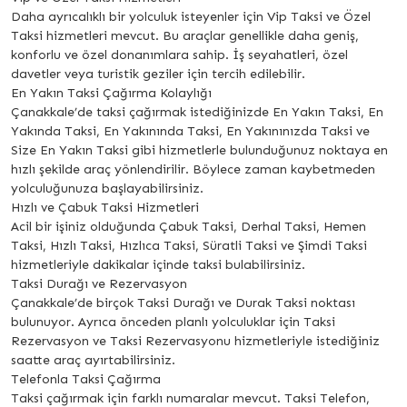
Daha ayrıcalıklı bir yolculuk isteyenler için Vip Taksi ve Özel
Taksi hizmetleri mevcut. Bu araçlar genellikle daha geniş,
konforlu ve özel donanımlara sahip. İş seyahatleri, özel
davetler veya turistik geziler için tercih edilebilir.
En Yakın Taksi Çağırma Kolaylığı
Çanakkale’de taksi çağırmak istediğinizde En Yakın Taksi, En
Yakında Taksi, En Yakınında Taksi, En Yakınınızda Taksi ve
Size En Yakın Taksi gibi hizmetlerle bulunduğunuz noktaya en
hızlı şekilde araç yönlendirilir. Böylece zaman kaybetmeden
yolculuğunuza başlayabilirsiniz.
Hızlı ve Çabuk Taksi Hizmetleri
Acil bir işiniz olduğunda Çabuk Taksi, Derhal Taksi, Hemen
Taksi, Hızlı Taksi, Hızlıca Taksi, Süratli Taksi ve Şimdi Taksi
hizmetleriyle dakikalar içinde taksi bulabilirsiniz.
Taksi Durağı ve Rezervasyon
Çanakkale’de birçok Taksi Durağı ve Durak Taksi noktası
bulunuyor. Ayrıca önceden planlı yolculuklar için Taksi
Rezervasyon ve Taksi Rezervasyonu hizmetleriyle istediğiniz
saatte araç ayırtabilirsiniz.
Telefonla Taksi Çağırma
Taksi çağırmak için farklı numaralar mevcut. Taksi Telefon,