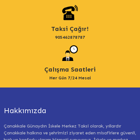
Taksi Çağır!
905462878787
Çalışma Saatleri
Her Gün 7/24 Mesai
Hakkımızda
Çanakkale Günaydın İskele Merkez Taksi olarak, yıllardır
Çanakkale halkına ve şehrimizi ziyaret eden misafirlere güvenli,
hızlı ve konforlu ulaşım hizmeti sunuyoruz. İskele ve merkez