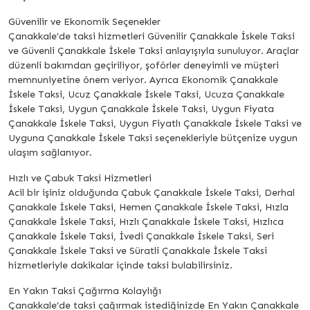
Güvenilir ve Ekonomik Seçenekler
Çanakkale’de taksi hizmetleri Güvenilir Çanakkale İskele Taksi
ve Güvenli Çanakkale İskele Taksi anlayışıyla sunuluyor. Araçlar
düzenli bakımdan geçiriliyor, şoförler deneyimli ve müşteri
memnuniyetine önem veriyor. Ayrıca Ekonomik Çanakkale
İskele Taksi, Ucuz Çanakkale İskele Taksi, Ucuza Çanakkale
İskele Taksi, Uygun Çanakkale İskele Taksi, Uygun Fiyata
Çanakkale İskele Taksi, Uygun Fiyatlı Çanakkale İskele Taksi ve
Uyguna Çanakkale İskele Taksi seçenekleriyle bütçenize uygun
ulaşım sağlanıyor.
Hızlı ve Çabuk Taksi Hizmetleri
Acil bir işiniz olduğunda Çabuk Çanakkale İskele Taksi, Derhal
Çanakkale İskele Taksi, Hemen Çanakkale İskele Taksi, Hızla
Çanakkale İskele Taksi, Hızlı Çanakkale İskele Taksi, Hızlıca
Çanakkale İskele Taksi, İvedi Çanakkale İskele Taksi, Seri
Çanakkale İskele Taksi ve Süratli Çanakkale İskele Taksi
hizmetleriyle dakikalar içinde taksi bulabilirsiniz.
En Yakın Taksi Çağırma Kolaylığı
Çanakkale’de taksi çağırmak istediğinizde En Yakın Çanakkale