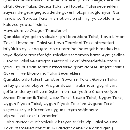
Çanakkale’de taksi hizmetleri sadece gündüz değil, gece de
aktif. Gece Taksi, Gececi Taksi ve Nöbetçi Taksi seçenekleri
sayesinde gece geç saatlerde güvenli ulaşım sağlanıyor. Gün
içinde ise Gündüz Taksi hizmetleriyle şehir içi yolculuklarınızı
kolayca yapabilirsiniz.
Havaalanı ve Otogar Transferleri
Çanakkale’ye gelen yolcular için Hava Alanı Taksi, Hava Limanı
Taksi, Havaalanı Taksi ve Hava Terminal Taksi hizmetleri
büyük kolaylık sağlıyor. Yolcu terminalinden şehir merkezine
veya ilçelere transfer için taksiler her zaman hazır. Aynı şekilde
Otogar Taksi ve Otogar Terminal Taksi hizmetleriyle otobüs
yolculuğunuzdan sonra hızlıca istediğiniz adrese ulaşabilirsiniz.
Güvenilir ve Ekonomik Taksi Seçenekleri
Çanakkale’de taksi hizmetleri Güvenilir Taksi, Güvenli Taksi
anlayışıyla sunuluyor. Araçlar düzenli bakımdan geçiriliyor,
şoförler deneyimli ve müşteri memnuniyetine önem veriyor.
Ayrıca Ekonomik Taksi, Ucuz Taksi, Ucuza Taksi, Uygun Taksi,
Uygun Fiyata Taksi, Uygun Fiyatlı Taksi ve Uyguna Taksi
seçenekleriyle bütçenize uygun ulaşım sağlanıyor.
Vip ve Özel Taksi Hizmetleri
Daha ayrıcalıklı bir yolculuk isteyenler için Vip Taksi ve Özel
Taksi hizmetleri mevcut. Bu araçlar genellikle daha geniş,