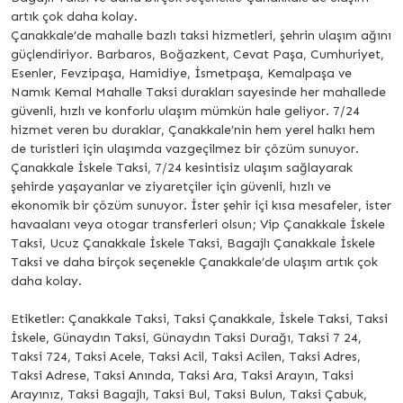
artık çok daha kolay.
Çanakkale’de mahalle bazlı taksi hizmetleri, şehrin ulaşım ağını
güçlendiriyor. Barbaros, Boğazkent, Cevat Paşa, Cumhuriyet,
Esenler, Fevzipaşa, Hamidiye, İsmetpaşa, Kemalpaşa ve
Namık Kemal Mahalle Taksi durakları sayesinde her mahallede
güvenli, hızlı ve konforlu ulaşım mümkün hale geliyor. 7/24
hizmet veren bu duraklar, Çanakkale’nin hem yerel halkı hem
de turistleri için ulaşımda vazgeçilmez bir çözüm sunuyor.
Çanakkale İskele Taksi, 7/24 kesintisiz ulaşım sağlayarak
şehirde yaşayanlar ve ziyaretçiler için güvenli, hızlı ve
ekonomik bir çözüm sunuyor. İster şehir içi kısa mesafeler, ister
havaalanı veya otogar transferleri olsun; Vip Çanakkale İskele
Taksi, Ucuz Çanakkale İskele Taksi, Bagajlı Çanakkale İskele
Taksi ve daha birçok seçenekle Çanakkale’de ulaşım artık çok
daha kolay.
Etiketler: Çanakkale Taksi, Taksi Çanakkale, İskele Taksi, Taksi
İskele, Günaydın Taksi, Günaydın Taksi Durağı, Taksi 7 24,
Taksi 724, Taksi Acele, Taksi Acil, Taksi Acilen, Taksi Adres,
Taksi Adrese, Taksi Anında, Taksi Ara, Taksi Arayın, Taksi
Arayınız, Taksi Bagajlı, Taksi Bul, Taksi Bulun, Taksi Çabuk,