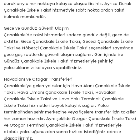
duraklarıyla her noktaya kolayca ulaşabilirsiniz. Ayrıca Durak
Çanakkale İskele Taksi hizmetiyle sabit noktalardan taksi
bulmak mümkündür.
Gece ve Gündüz Güvenli Ulaşım
Çanakkale’de taksi hizmetleri sadece gündüz değil, gece de
aktiftir. Gece Çanakkale İskele Taksi, Gececi Çanakkale İskele
Taksi ve Nöbetçi Çanakkale İskele Taksi seçenekleri sayesinde
gece geç saatlerde güvenli ulaşım sağlanır. Gün içinde ise
Gündüz Çanakkale İskele Taksi hizmetleriyle şehir içi
yolculuklarınızı kolayca yapabilirsiniz.
Havaalanı ve Otogar Transferleri
Çanakkale’ye gelen yolcular için Hava Alanı Çanakkale İskele
Taksi, Hava Limanı Çanakkale İskele Taksi, Havaalanı
Çanakkale İskele Taksi ve Hava Yolu Terminali Çanakkale
İskele Taksi hizmetleri büyük kolaylık sağlar. Yolcu
terminalinden şehir merkezine veya ilçelere transfer için taksiler
her zaman hazırdır. Aynı şekilde Otogar Çanakkale İskele Taksi
ve Otogar Terminal Çanakkale İskele Taksi hizmetleriyle
otobüs yolculuğunuzdan sonra hızlıca istediğiniz adrese
ulaşabilirsiniz.