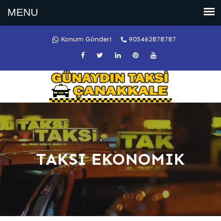
Konum Gönder!
905462878787
TAKSI EKONOMIK