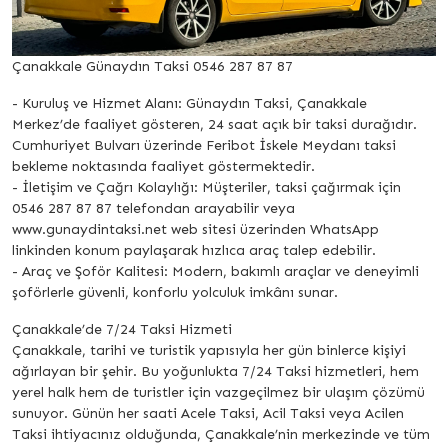
Çanakkale Günaydın Taksi 0546 287 87 87
- Kuruluş ve Hizmet Alanı: Günaydın Taksi, Çanakkale
Merkez’de faaliyet gösteren, 24 saat açık bir taksi durağıdır.
Cumhuriyet Bulvarı üzerinde Feribot İskele Meydanı taksi
bekleme noktasında faaliyet göstermektedir.
- İletişim ve Çağrı Kolaylığı: Müşteriler, taksi çağırmak için
0546 287 87 87 telefondan arayabilir veya
www.gunaydintaksi.net web sitesi üzerinden WhatsApp
linkinden konum paylaşarak hızlıca araç talep edebilir.
- Araç ve Şoför Kalitesi: Modern, bakımlı araçlar ve deneyimli
şoförlerle güvenli, konforlu yolculuk imkânı sunar.
Çanakkale’de 7/24 Taksi Hizmeti
Çanakkale, tarihi ve turistik yapısıyla her gün binlerce kişiyi
ağırlayan bir şehir. Bu yoğunlukta 7/24 Taksi hizmetleri, hem
yerel halk hem de turistler için vazgeçilmez bir ulaşım çözümü
sunuyor. Günün her saati Acele Taksi, Acil Taksi veya Acilen
Taksi ihtiyacınız olduğunda, Çanakkale’nin merkezinde ve tüm