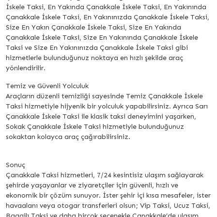
İskele Taksi, En Yakında Çanakkale İskele Taksi, En Yakınında
Çanakkale İskele Taksi, En Yakınınızda Çanakkale İskele Taksi,
Size En Yakın Çanakkale İskele Taksi, Size En Yakında
Çanakkale İskele Taksi, Size En Yakınında Çanakkale İskele
Taksi ve Size En Yakınınızda Çanakkale İskele Taksi gibi
hizmetlerle bulunduğunuz noktaya en hızlı şekilde araç
yönlendirilir.
Temiz ve Güvenli Yolculuk
Araçların düzenli temizliği sayesinde Temiz Çanakkale İskele
Taksi hizmetiyle hijyenik bir yolculuk yapabilirsiniz. Ayrıca Sarı
Çanakkale İskele Taksi ile klasik taksi deneyimini yaşarken,
Sokak Çanakkale İskele Taksi hizmetiyle bulunduğunuz
sokaktan kolayca araç çağırabilirsiniz.
Sonuç
Çanakkale Taksi hizmetleri, 7/24 kesintisiz ulaşım sağlayarak
şehirde yaşayanlar ve ziyaretçiler için güvenli, hızlı ve
ekonomik bir çözüm sunuyor. İster şehir içi kısa mesafeler, ister
havaalanı veya otogar transferleri olsun; Vip Taksi, Ucuz Taksi,
Bagajlı Taksi ve daha birçok seçenekle Çanakkale’de ulaşım