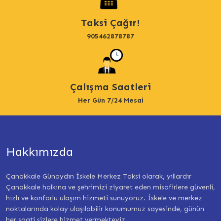
Taksi Çağır!
905462878787
Çalışma Saatleri
Her Gün 7/24 Mesai
Hakkımızda
Çanakkale Günaydın İskele Merkez Taksi olarak, yıllardır
Çanakkale halkına ve şehrimizi ziyaret eden misafirlere güvenli,
hızlı ve konforlu ulaşım hizmeti sunuyoruz. İskele ve merkez
noktalarında kolay ulaşılabilir konumumuz sayesinde, günün
her saati sizlere hizmet vermekteyiz.