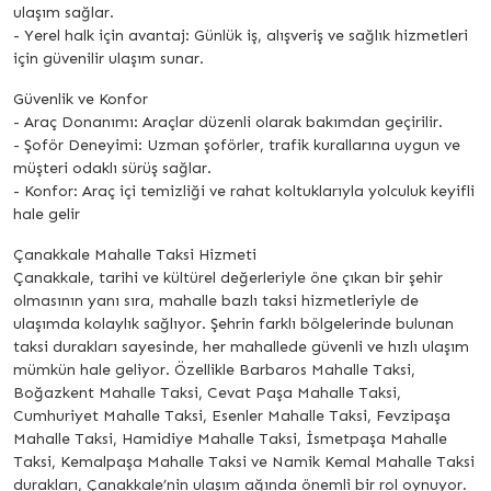
ulaşım sağlar.
- Yerel halk için avantaj: Günlük iş, alışveriş ve sağlık hizmetleri
için güvenilir ulaşım sunar.
Güvenlik ve Konfor
- Araç Donanımı: Araçlar düzenli olarak bakımdan geçirilir.
- Şoför Deneyimi: Uzman şoförler, trafik kurallarına uygun ve
müşteri odaklı sürüş sağlar.
- Konfor: Araç içi temizliği ve rahat koltuklarıyla yolculuk keyifli
hale gelir
Çanakkale Mahalle Taksi Hizmeti
Çanakkale, tarihi ve kültürel değerleriyle öne çıkan bir şehir
olmasının yanı sıra, mahalle bazlı taksi hizmetleriyle de
ulaşımda kolaylık sağlıyor. Şehrin farklı bölgelerinde bulunan
taksi durakları sayesinde, her mahallede güvenli ve hızlı ulaşım
mümkün hale geliyor. Özellikle Barbaros Mahalle Taksi,
Boğazkent Mahalle Taksi, Cevat Paşa Mahalle Taksi,
Cumhuriyet Mahalle Taksi, Esenler Mahalle Taksi, Fevzipaşa
Mahalle Taksi, Hamidiye Mahalle Taksi, İsmetpaşa Mahalle
Taksi, Kemalpaşa Mahalle Taksi ve Namik Kemal Mahalle Taksi
durakları, Çanakkale’nin ulaşım ağında önemli bir rol oynuyor.