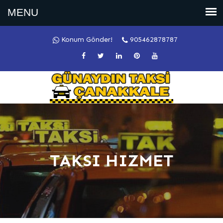
Konum Gönder!
905462878787
TAKSI HIZMET