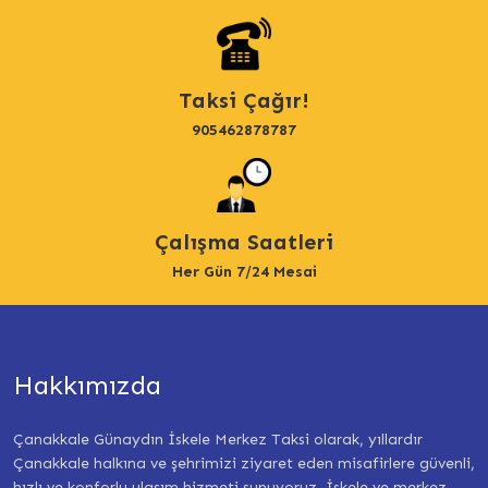
Taksi Çağır!
905462878787
Çalışma Saatleri
Her Gün 7/24 Mesai
Hakkımızda
Çanakkale Günaydın İskele Merkez Taksi olarak, yıllardır
Çanakkale halkına ve şehrimizi ziyaret eden misafirlere güvenli,
hızlı ve konforlu ulaşım hizmeti sunuyoruz. İskele ve merkez