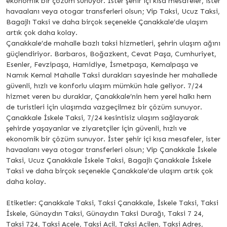
ekonomik bir çözüm sunuyor. İster şehir içi kısa mesafeler, ister
havaalanı veya otogar transferleri olsun; Vip Taksi, Ucuz Taksi,
Bagajlı Taksi ve daha birçok seçenekle Çanakkale’de ulaşım
artık çok daha kolay.
Çanakkale’de mahalle bazlı taksi hizmetleri, şehrin ulaşım ağını
güçlendiriyor. Barbaros, Boğazkent, Cevat Paşa, Cumhuriyet,
Esenler, Fevzipaşa, Hamidiye, İsmetpaşa, Kemalpaşa ve
Namık Kemal Mahalle Taksi durakları sayesinde her mahallede
güvenli, hızlı ve konforlu ulaşım mümkün hale geliyor. 7/24
hizmet veren bu duraklar, Çanakkale’nin hem yerel halkı hem
de turistleri için ulaşımda vazgeçilmez bir çözüm sunuyor.
Çanakkale İskele Taksi, 7/24 kesintisiz ulaşım sağlayarak
şehirde yaşayanlar ve ziyaretçiler için güvenli, hızlı ve
ekonomik bir çözüm sunuyor. İster şehir içi kısa mesafeler, ister
havaalanı veya otogar transferleri olsun; Vip Çanakkale İskele
Taksi, Ucuz Çanakkale İskele Taksi, Bagajlı Çanakkale İskele
Taksi ve daha birçok seçenekle Çanakkale’de ulaşım artık çok
daha kolay.
Etiketler: Çanakkale Taksi, Taksi Çanakkale, İskele Taksi, Taksi
İskele, Günaydın Taksi, Günaydın Taksi Durağı, Taksi 7 24,
Taksi 724, Taksi Acele, Taksi Acil, Taksi Acilen, Taksi Adres,