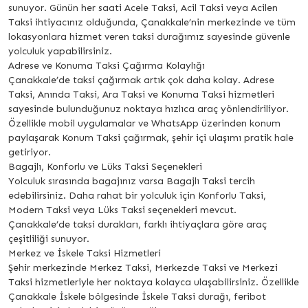
sunuyor. Günün her saati Acele Taksi, Acil Taksi veya Acilen
Taksi ihtiyacınız olduğunda, Çanakkale’nin merkezinde ve tüm
lokasyonlara hizmet veren taksi durağımız sayesinde güvenle
yolculuk yapabilirsiniz.
Adrese ve Konuma Taksi Çağırma Kolaylığı
Çanakkale’de taksi çağırmak artık çok daha kolay. Adrese
Taksi, Anında Taksi, Ara Taksi ve Konuma Taksi hizmetleri
sayesinde bulunduğunuz noktaya hızlıca araç yönlendiriliyor.
Özellikle mobil uygulamalar ve WhatsApp üzerinden konum
paylaşarak Konum Taksi çağırmak, şehir içi ulaşımı pratik hale
getiriyor.
Bagajlı, Konforlu ve Lüks Taksi Seçenekleri
Yolculuk sırasında bagajınız varsa Bagajlı Taksi tercih
edebilirsiniz. Daha rahat bir yolculuk için Konforlu Taksi,
Modern Taksi veya Lüks Taksi seçenekleri mevcut.
Çanakkale’de taksi durakları, farklı ihtiyaçlara göre araç
çeşitliliği sunuyor.
Merkez ve İskele Taksi Hizmetleri
Şehir merkezinde Merkez Taksi, Merkezde Taksi ve Merkezi
Taksi hizmetleriyle her noktaya kolayca ulaşabilirsiniz. Özellikle
Çanakkale İskele bölgesinde İskele Taksi durağı, feribot