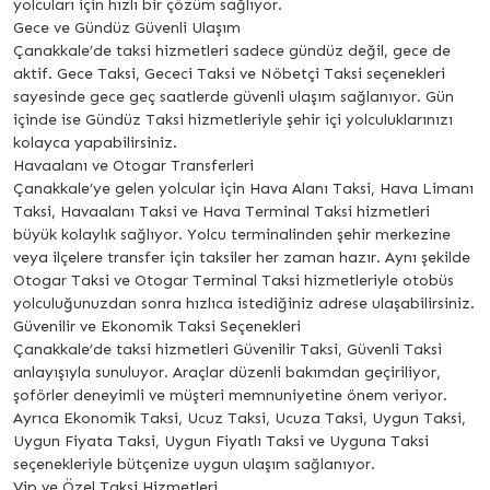
yolcuları için hızlı bir çözüm sağlıyor.
Gece ve Gündüz Güvenli Ulaşım
Çanakkale’de taksi hizmetleri sadece gündüz değil, gece de
aktif. Gece Taksi, Gececi Taksi ve Nöbetçi Taksi seçenekleri
sayesinde gece geç saatlerde güvenli ulaşım sağlanıyor. Gün
içinde ise Gündüz Taksi hizmetleriyle şehir içi yolculuklarınızı
kolayca yapabilirsiniz.
Havaalanı ve Otogar Transferleri
Çanakkale’ye gelen yolcular için Hava Alanı Taksi, Hava Limanı
Taksi, Havaalanı Taksi ve Hava Terminal Taksi hizmetleri
büyük kolaylık sağlıyor. Yolcu terminalinden şehir merkezine
veya ilçelere transfer için taksiler her zaman hazır. Aynı şekilde
Otogar Taksi ve Otogar Terminal Taksi hizmetleriyle otobüs
yolculuğunuzdan sonra hızlıca istediğiniz adrese ulaşabilirsiniz.
Güvenilir ve Ekonomik Taksi Seçenekleri
Çanakkale’de taksi hizmetleri Güvenilir Taksi, Güvenli Taksi
anlayışıyla sunuluyor. Araçlar düzenli bakımdan geçiriliyor,
şoförler deneyimli ve müşteri memnuniyetine önem veriyor.
Ayrıca Ekonomik Taksi, Ucuz Taksi, Ucuza Taksi, Uygun Taksi,
Uygun Fiyata Taksi, Uygun Fiyatlı Taksi ve Uyguna Taksi
seçenekleriyle bütçenize uygun ulaşım sağlanıyor.
Vip ve Özel Taksi Hizmetleri