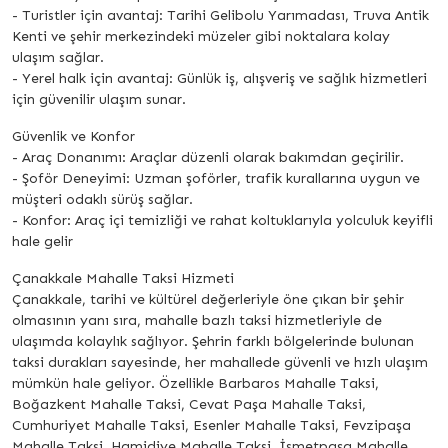
- Turistler için avantaj: Tarihi Gelibolu Yarımadası, Truva Antik
Kenti ve şehir merkezindeki müzeler gibi noktalara kolay
ulaşım sağlar.
- Yerel halk için avantaj: Günlük iş, alışveriş ve sağlık hizmetleri
için güvenilir ulaşım sunar.
Güvenlik ve Konfor
- Araç Donanımı: Araçlar düzenli olarak bakımdan geçirilir.
- Şoför Deneyimi: Uzman şoförler, trafik kurallarına uygun ve
müşteri odaklı sürüş sağlar.
- Konfor: Araç içi temizliği ve rahat koltuklarıyla yolculuk keyifli
hale gelir
Çanakkale Mahalle Taksi Hizmeti
Çanakkale, tarihi ve kültürel değerleriyle öne çıkan bir şehir
olmasının yanı sıra, mahalle bazlı taksi hizmetleriyle de
ulaşımda kolaylık sağlıyor. Şehrin farklı bölgelerinde bulunan
taksi durakları sayesinde, her mahallede güvenli ve hızlı ulaşım
mümkün hale geliyor. Özellikle Barbaros Mahalle Taksi,
Boğazkent Mahalle Taksi, Cevat Paşa Mahalle Taksi,
Cumhuriyet Mahalle Taksi, Esenler Mahalle Taksi, Fevzipaşa
Mahalle Taksi, Hamidiye Mahalle Taksi, İsmetpaşa Mahalle