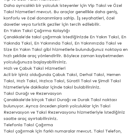
Daha ayrıcalıklı bir yolculuk isteyenler için Vip Taksi ve Özel
Taksi hizmetleri mevcut. Bu araçlar genellikle daha geniş,
konforlu ve özel donanımlara sahip. İş seyahatleri, özel
davetler veya turistik geziler için tercih edilebilir.
En Yakın Taksi Çağırma Kolaylığı
Çanakkale’de taksi çağırmak istediğinizde En Yakın Taksi, En
Yakında Taksi, En Yakınında Taksi, En Yakınınızda Taksi ve
Size En Yakın Taksi gibi hizmetlerle bulunduğunuz noktaya en
hızlı şekilde araç yönlendirilir. Böylece zaman kaybetmeden
yolculuğunuza başlayabilirsiniz.
Hızlı ve Çabuk Taksi Hizmetleri
Acil bir işiniz olduğunda Çabuk Taksi, Derhal Taksi, Hemen
Taksi, Hızlı Taksi, Hızlıca Taksi, Süratli Taksi ve Şimdi Taksi
hizmetleriyle dakikalar içinde taksi bulabilirsiniz.
Taksi Durağı ve Rezervasyon
Çanakkale’de birçok Taksi Durağı ve Durak Taksi noktası
bulunuyor. Ayrıca önceden planlı yolculuklar için Taksi
Rezervasyon ve Taksi Rezervasyonu hizmetleriyle istediğiniz
saatte araç ayırtabilirsiniz.
Telefonla Taksi Çağırma
Taksi çağırmak için farklı numaralar mevcut. Taksi Telefon,