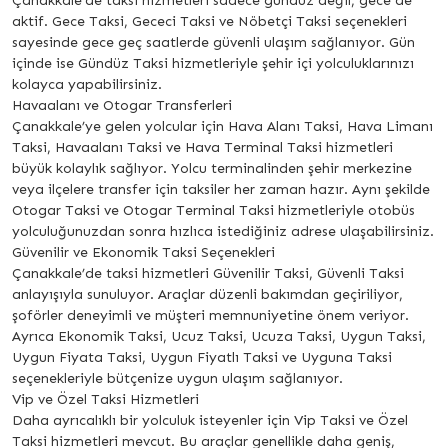
Çanakkale’de taksi hizmetleri sadece gündüz değil, gece de
aktif. Gece Taksi, Gececi Taksi ve Nöbetçi Taksi seçenekleri
sayesinde gece geç saatlerde güvenli ulaşım sağlanıyor. Gün
içinde ise Gündüz Taksi hizmetleriyle şehir içi yolculuklarınızı
kolayca yapabilirsiniz.
Havaalanı ve Otogar Transferleri
Çanakkale’ye gelen yolcular için Hava Alanı Taksi, Hava Limanı
Taksi, Havaalanı Taksi ve Hava Terminal Taksi hizmetleri
büyük kolaylık sağlıyor. Yolcu terminalinden şehir merkezine
veya ilçelere transfer için taksiler her zaman hazır. Aynı şekilde
Otogar Taksi ve Otogar Terminal Taksi hizmetleriyle otobüs
yolculuğunuzdan sonra hızlıca istediğiniz adrese ulaşabilirsiniz.
Güvenilir ve Ekonomik Taksi Seçenekleri
Çanakkale’de taksi hizmetleri Güvenilir Taksi, Güvenli Taksi
anlayışıyla sunuluyor. Araçlar düzenli bakımdan geçiriliyor,
şoförler deneyimli ve müşteri memnuniyetine önem veriyor.
Ayrıca Ekonomik Taksi, Ucuz Taksi, Ucuza Taksi, Uygun Taksi,
Uygun Fiyata Taksi, Uygun Fiyatlı Taksi ve Uyguna Taksi
seçenekleriyle bütçenize uygun ulaşım sağlanıyor.
Vip ve Özel Taksi Hizmetleri
Daha ayrıcalıklı bir yolculuk isteyenler için Vip Taksi ve Özel
Taksi hizmetleri mevcut. Bu araçlar genellikle daha geniş,