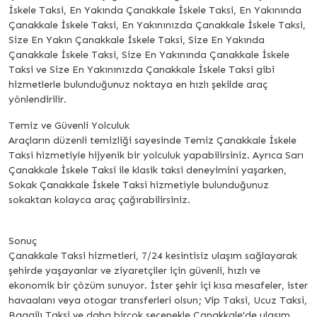
İskele Taksi, En Yakında Çanakkale İskele Taksi, En Yakınında
Çanakkale İskele Taksi, En Yakınınızda Çanakkale İskele Taksi,
Size En Yakın Çanakkale İskele Taksi, Size En Yakında
Çanakkale İskele Taksi, Size En Yakınında Çanakkale İskele
Taksi ve Size En Yakınınızda Çanakkale İskele Taksi gibi
hizmetlerle bulunduğunuz noktaya en hızlı şekilde araç
yönlendirilir.
Temiz ve Güvenli Yolculuk
Araçların düzenli temizliği sayesinde Temiz Çanakkale İskele
Taksi hizmetiyle hijyenik bir yolculuk yapabilirsiniz. Ayrıca Sarı
Çanakkale İskele Taksi ile klasik taksi deneyimini yaşarken,
Sokak Çanakkale İskele Taksi hizmetiyle bulunduğunuz
sokaktan kolayca araç çağırabilirsiniz.
Sonuç
Çanakkale Taksi hizmetleri, 7/24 kesintisiz ulaşım sağlayarak
şehirde yaşayanlar ve ziyaretçiler için güvenli, hızlı ve
ekonomik bir çözüm sunuyor. İster şehir içi kısa mesafeler, ister
havaalanı veya otogar transferleri olsun; Vip Taksi, Ucuz Taksi,
Bagajlı Taksi ve daha birçok seçenekle Çanakkale’de ulaşım