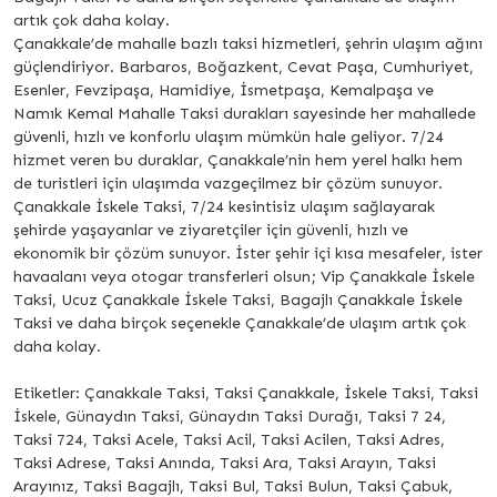
artık çok daha kolay.
Çanakkale’de mahalle bazlı taksi hizmetleri, şehrin ulaşım ağını
güçlendiriyor. Barbaros, Boğazkent, Cevat Paşa, Cumhuriyet,
Esenler, Fevzipaşa, Hamidiye, İsmetpaşa, Kemalpaşa ve
Namık Kemal Mahalle Taksi durakları sayesinde her mahallede
güvenli, hızlı ve konforlu ulaşım mümkün hale geliyor. 7/24
hizmet veren bu duraklar, Çanakkale’nin hem yerel halkı hem
de turistleri için ulaşımda vazgeçilmez bir çözüm sunuyor.
Çanakkale İskele Taksi, 7/24 kesintisiz ulaşım sağlayarak
şehirde yaşayanlar ve ziyaretçiler için güvenli, hızlı ve
ekonomik bir çözüm sunuyor. İster şehir içi kısa mesafeler, ister
havaalanı veya otogar transferleri olsun; Vip Çanakkale İskele
Taksi, Ucuz Çanakkale İskele Taksi, Bagajlı Çanakkale İskele
Taksi ve daha birçok seçenekle Çanakkale’de ulaşım artık çok
daha kolay.
Etiketler: Çanakkale Taksi, Taksi Çanakkale, İskele Taksi, Taksi
İskele, Günaydın Taksi, Günaydın Taksi Durağı, Taksi 7 24,
Taksi 724, Taksi Acele, Taksi Acil, Taksi Acilen, Taksi Adres,
Taksi Adrese, Taksi Anında, Taksi Ara, Taksi Arayın, Taksi
Arayınız, Taksi Bagajlı, Taksi Bul, Taksi Bulun, Taksi Çabuk,