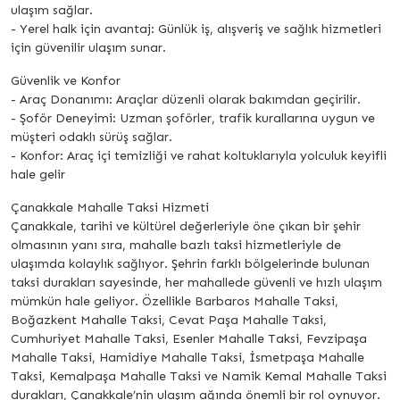
ulaşım sağlar.
- Yerel halk için avantaj: Günlük iş, alışveriş ve sağlık hizmetleri
için güvenilir ulaşım sunar.
Güvenlik ve Konfor
- Araç Donanımı: Araçlar düzenli olarak bakımdan geçirilir.
- Şoför Deneyimi: Uzman şoförler, trafik kurallarına uygun ve
müşteri odaklı sürüş sağlar.
- Konfor: Araç içi temizliği ve rahat koltuklarıyla yolculuk keyifli
hale gelir
Çanakkale Mahalle Taksi Hizmeti
Çanakkale, tarihi ve kültürel değerleriyle öne çıkan bir şehir
olmasının yanı sıra, mahalle bazlı taksi hizmetleriyle de
ulaşımda kolaylık sağlıyor. Şehrin farklı bölgelerinde bulunan
taksi durakları sayesinde, her mahallede güvenli ve hızlı ulaşım
mümkün hale geliyor. Özellikle Barbaros Mahalle Taksi,
Boğazkent Mahalle Taksi, Cevat Paşa Mahalle Taksi,
Cumhuriyet Mahalle Taksi, Esenler Mahalle Taksi, Fevzipaşa
Mahalle Taksi, Hamidiye Mahalle Taksi, İsmetpaşa Mahalle
Taksi, Kemalpaşa Mahalle Taksi ve Namik Kemal Mahalle Taksi
durakları, Çanakkale’nin ulaşım ağında önemli bir rol oynuyor.