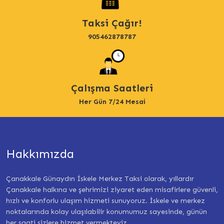
Taksi Çağır!
905462878787
Çalışma Saatleri
Her Gün 7/24 Mesai
Hakkımızda
Çanakkale Günaydın İskele Merkez Taksi olarak, yıllardır
Çanakkale halkına ve şehrimizi ziyaret eden misafirlere güvenli,
hızlı ve konforlu ulaşım hizmeti sunuyoruz. İskele ve merkez
noktalarında kolay ulaşılabilir konumumuz sayesinde, günün
her saati sizlere hizmet vermekteyiz.