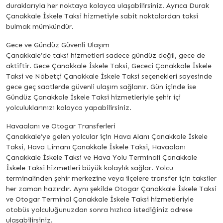
duraklarıyla her noktaya kolayca ulaşabilirsiniz. Ayrıca Durak
Çanakkale İskele Taksi hizmetiyle sabit noktalardan taksi
bulmak mümkündür.
Gece ve Gündüz Güvenli Ulaşım
Çanakkale’de taksi hizmetleri sadece gündüz değil, gece de
aktiftir. Gece Çanakkale İskele Taksi, Gececi Çanakkale İskele
Taksi ve Nöbetçi Çanakkale İskele Taksi seçenekleri sayesinde
gece geç saatlerde güvenli ulaşım sağlanır. Gün içinde ise
Gündüz Çanakkale İskele Taksi hizmetleriyle şehir içi
yolculuklarınızı kolayca yapabilirsiniz.
Havaalanı ve Otogar Transferleri
Çanakkale’ye gelen yolcular için Hava Alanı Çanakkale İskele
Taksi, Hava Limanı Çanakkale İskele Taksi, Havaalanı
Çanakkale İskele Taksi ve Hava Yolu Terminali Çanakkale
İskele Taksi hizmetleri büyük kolaylık sağlar. Yolcu
terminalinden şehir merkezine veya ilçelere transfer için taksiler
her zaman hazırdır. Aynı şekilde Otogar Çanakkale İskele Taksi
ve Otogar Terminal Çanakkale İskele Taksi hizmetleriyle
otobüs yolculuğunuzdan sonra hızlıca istediğiniz adrese
ulaşabilirsiniz.