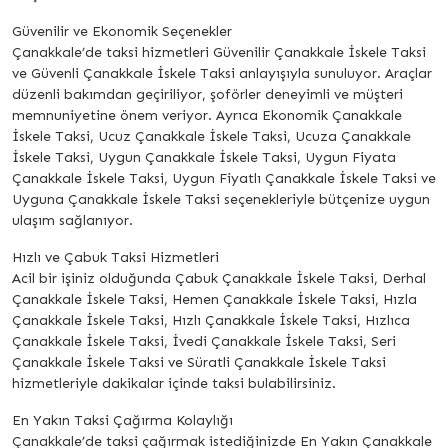
Güvenilir ve Ekonomik Seçenekler
Çanakkale’de taksi hizmetleri Güvenilir Çanakkale İskele Taksi
ve Güvenli Çanakkale İskele Taksi anlayışıyla sunuluyor. Araçlar
düzenli bakımdan geçiriliyor, şoförler deneyimli ve müşteri
memnuniyetine önem veriyor. Ayrıca Ekonomik Çanakkale
İskele Taksi, Ucuz Çanakkale İskele Taksi, Ucuza Çanakkale
İskele Taksi, Uygun Çanakkale İskele Taksi, Uygun Fiyata
Çanakkale İskele Taksi, Uygun Fiyatlı Çanakkale İskele Taksi ve
Uyguna Çanakkale İskele Taksi seçenekleriyle bütçenize uygun
ulaşım sağlanıyor.
Hızlı ve Çabuk Taksi Hizmetleri
Acil bir işiniz olduğunda Çabuk Çanakkale İskele Taksi, Derhal
Çanakkale İskele Taksi, Hemen Çanakkale İskele Taksi, Hızla
Çanakkale İskele Taksi, Hızlı Çanakkale İskele Taksi, Hızlıca
Çanakkale İskele Taksi, İvedi Çanakkale İskele Taksi, Seri
Çanakkale İskele Taksi ve Süratli Çanakkale İskele Taksi
hizmetleriyle dakikalar içinde taksi bulabilirsiniz.
En Yakın Taksi Çağırma Kolaylığı
Çanakkale’de taksi çağırmak istediğinizde En Yakın Çanakkale