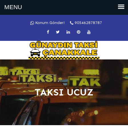
Konum Gönder!
905462878787
TAKSI UCUZ