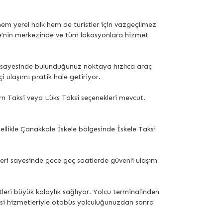
 hem yerel halk hem de turistler için vazgeçilmez
le’nin merkezinde ve tüm lokasyonlara hizmet
i sayesinde bulunduğunuz noktaya hızlıca araç
ulaşımı pratik hale getiriyor.
ern Taksi veya Lüks Taksi seçenekleri mevcut.
llikle Çanakkale İskele bölgesinde İskele Taksi
eri sayesinde gece geç saatlerde güvenli ulaşım
eri büyük kolaylık sağlıyor. Yolcu terminalinden
aksi hizmetleriyle otobüs yolculuğunuzdan sonra