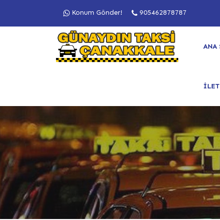
Konum Gönder!
905462878787
ANA 
İLET