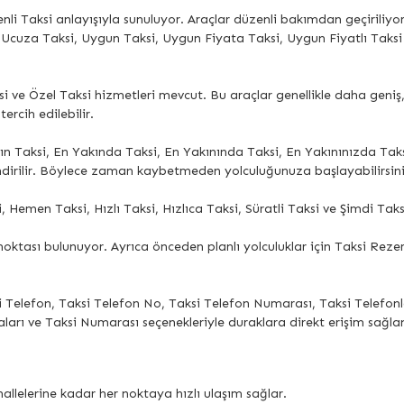
enli Taksi anlayışıyla sunuluyor. Araçlar düzenli bakımdan geçiriliy
 Ucuza Taksi, Uygun Taksi, Uygun Fiyata Taksi, Uygun Fiyatlı Taksi
aksi ve Özel Taksi hizmetleri mevcut. Bu araçlar genellikle daha geni
tercih edilebilir.
n Taksi, En Yakında Taksi, En Yakınında Taksi, En Yakınınızda Taksi
ndirilir. Böylece zaman kaybetmeden yolculuğunuza başlayabilirsini
 Hemen Taksi, Hızlı Taksi, Hızlıca Taksi, Süratli Taksi ve Şimdi Taksi
oktası bulunuyor. Ayrıca önceden planlı yolculuklar için Taksi Rez
i Telefon, Taksi Telefon No, Taksi Telefon Numarası, Taksi Telefon
ları ve Taksi Numarası seçenekleriyle duraklara direkt erişim sağlan
llelerine kadar her noktaya hızlı ulaşım sağlar.