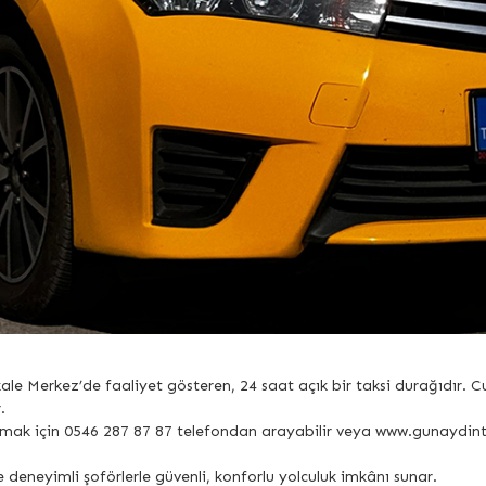
ale Merkez’de faaliyet gösteren, 24 saat açık bir taksi durağıdır. 
.
çağırmak için 0546 287 87 87 telefondan arayabilir veya www.gunaydi
e deneyimli şoförlerle güvenli, konforlu yolculuk imkânı sunar.