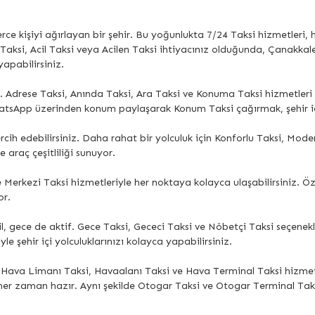
lerce kişiyi ağırlayan bir şehir. Bu yoğunlukta 7/24 Taksi hizmetleri,
Taksi, Acil Taksi veya Acilen Taksi ihtiyacınız olduğunda, Çanakka
apabilirsiniz.
. Adrese Taksi, Anında Taksi, Ara Taksi ve Konuma Taksi hizmetler
hatsApp üzerinden konum paylaşarak Konum Taksi çağırmak, şehir içi 
rcih edebilirsiniz. Daha rahat bir yolculuk için Konforlu Taksi, Mod
e araç çeşitliliği sunuyor.
erkezi Taksi hizmetleriyle her noktaya kolayca ulaşabilirsiniz. Öze
or.
, gece de aktif. Gece Taksi, Gececi Taksi ve Nöbetçi Taksi seçenekl
e şehir içi yolculuklarınızı kolayca yapabilirsiniz.
, Hava Limanı Taksi, Havaalanı Taksi ve Hava Terminal Taksi hizmetl
ler her zaman hazır. Aynı şekilde Otogar Taksi ve Otogar Terminal T