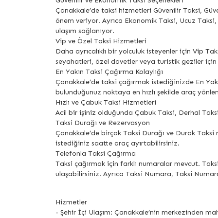
Güvenilir ve Ekonomik Taksi Seçenekleri
Çanakkale’de taksi hizmetleri Güvenilir Taksi, Güv
önem veriyor. Ayrıca Ekonomik Taksi, Ucuz Taksi,
ulaşım sağlanıyor.
Vip ve Özel Taksi Hizmetleri
Daha ayrıcalıklı bir yolculuk isteyenler için Vip T
seyahatleri, özel davetler veya turistik geziler için 
En Yakın Taksi Çağırma Kolaylığı
Çanakkale’de taksi çağırmak istediğinizde En Yakı
bulunduğunuz noktaya en hızlı şekilde araç yönle
Hızlı ve Çabuk Taksi Hizmetleri
Acil bir işiniz olduğunda Çabuk Taksi, Derhal Taksi,
Taksi Durağı ve Rezervasyon
Çanakkale’de birçok Taksi Durağı ve Durak Taksi n
istediğiniz saatte araç ayırtabilirsiniz.
Telefonla Taksi Çağırma
Taksi çağırmak için farklı numaralar mevcut. Taks
ulaşabilirsiniz. Ayrıca Taksi Numara, Taksi Numara
Hizmetler
- Şehir İçi Ulaşım: Çanakkale’nin merkezinden maha