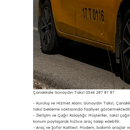
Çanakkale Günaydın Taksi 0546 287 87 87
- Kuruluş ve Hizmet Alanı: Günaydın Taksi, Çanakk
taksi bekleme noktasında faaliyet göstermektedir
- İletişim ve Çağrı Kolaylığı: Müşteriler, taksi 
konum paylaşarak hızlıca araç talep edebilir.
- Araç ve Şoför Kalitesi: Modern, bakımlı araçlar v