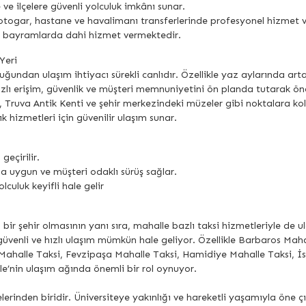
e ve ilçelere güvenli yolculuk imkânı sunar.
 otogar, hastane ve havalimanı transferlerinde profesyonel hizmet v
ve bayramlarda dahi hizmet vermektedir.
Yeri
uğundan ulaşım ihtiyacı sürekli canlıdır. Özellikle yaz aylarında ar
zlı erişim, güvenlik ve müşteri memnuniyetini ön planda tutarak öne
ı, Truva Antik Kenti ve şehir merkezindeki müzeler gibi noktalara ko
lık hizmetleri için güvenilir ulaşım sunar.
eçirilir.
na uygun ve müşteri odaklı sürüş sağlar.
lculuk keyifli hale gelir
 bir şehir olmasının yanı sıra, mahalle bazlı taksi hizmetleriyle de u
güvenli ve hızlı ulaşım mümkün hale geliyor. Özellikle Barbaros Ma
 Mahalle Taksi, Fevzipaşa Mahalle Taksi, Hamidiye Mahalle Taksi,
e’nin ulaşım ağında önemli bir rol oynuyor.
erinden biridir. Üniversiteye yakınlığı ve hareketli yaşamıyla öne