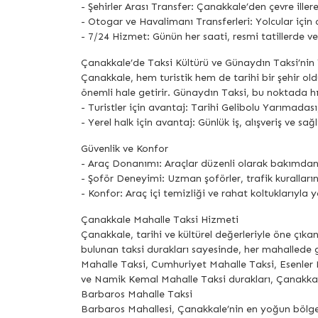
- Şehirler Arası Transfer: Çanakkale’den çevre iller
- Otogar ve Havalimanı Transferleri: Yolcular için
- 7/24 Hizmet: Günün her saati, resmi tatillerde 
Çanakkale’de Taksi Kültürü ve Günaydın Taksi’nin 
Çanakkale, hem turistik hem de tarihi bir şehir old
önemli hale getirir. Günaydın Taksi, bu noktada hı
- Turistler için avantaj: Tarihi Gelibolu Yarımadas
- Yerel halk için avantaj: Günlük iş, alışveriş ve sağ
Güvenlik ve Konfor
- Araç Donanımı: Araçlar düzenli olarak bakımdan g
- Şoför Deneyimi: Uzman şoförler, trafik kuralları
- Konfor: Araç içi temizliği ve rahat koltuklarıyla yo
Çanakkale Mahalle Taksi Hizmeti
Çanakkale, tarihi ve kültürel değerleriyle öne çıkan
bulunan taksi durakları sayesinde, her mahallede 
Mahalle Taksi, Cumhuriyet Mahalle Taksi, Esenler
ve Namik Kemal Mahalle Taksi durakları, Çanakkal
Barbaros Mahalle Taksi
Barbaros Mahallesi, Çanakkale’nin en yoğun bölgel