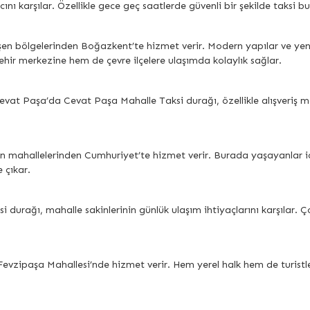
cını karşılar. Özellikle gece geç saatlerde güvenli bir şekilde taks
en bölgelerinden Boğazkent’te hizmet verir. Modern yapılar ve yen
şehir merkezine hem de çevre ilçelere ulaşımda kolaylık sağlar.
at Paşa’da Cevat Paşa Mahalle Taksi durağı, özellikle alışveriş merke
 mahallelerinden Cumhuriyet’te hizmet verir. Burada yaşayanlar için 
 çıkar.
durağı, mahalle sakinlerinin günlük ulaşım ihtiyaçlarını karşılar. Çoc
evzipaşa Mahallesi’nde hizmet verir. Hem yerel halk hem de turistler 