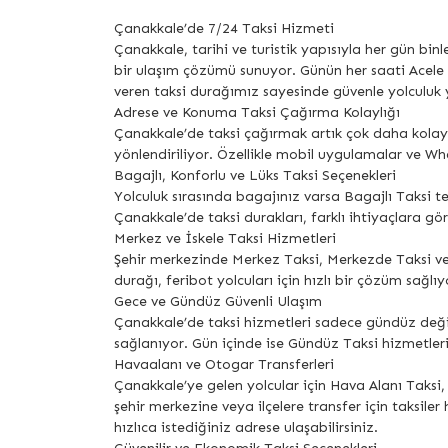
Çanakkale’de 7/24 Taksi Hizmeti
Çanakkale, tarihi ve turistik yapısıyla her gün bin
bir ulaşım çözümü sunuyor. Günün her saati Acele 
veren taksi durağımız sayesinde güvenle yolculuk y
Adrese ve Konuma Taksi Çağırma Kolaylığı
Çanakkale’de taksi çağırmak artık çok daha kolay
yönlendiriliyor. Özellikle mobil uygulamalar ve W
Bagajlı, Konforlu ve Lüks Taksi Seçenekleri
Yolculuk sırasında bagajınız varsa Bagajlı Taksi te
Çanakkale’de taksi durakları, farklı ihtiyaçlara gör
Merkez ve İskele Taksi Hizmetleri
Şehir merkezinde Merkez Taksi, Merkezde Taksi ve M
durağı, feribot yolcuları için hızlı bir çözüm sağlıy
Gece ve Gündüz Güvenli Ulaşım
Çanakkale’de taksi hizmetleri sadece gündüz değil
sağlanıyor. Gün içinde ise Gündüz Taksi hizmetleriyl
Havaalanı ve Otogar Transferleri
Çanakkale’ye gelen yolcular için Hava Alanı Taksi
şehir merkezine veya ilçelere transfer için taksi
hızlıca istediğiniz adrese ulaşabilirsiniz.