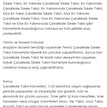
İskele Taksi, En Yakında Çanakkale İskele Taksi, En Yakınında
Çanakkale İskele Taksi, En Yakınınızda Çanakkale İskele Taksi,
Size En Yakın Çanakkale İskele Taksi, Size En Yakında
Çanakkale İskele Taksi, Size En Yakınında Çanakkale İskele
Taksi ve Size En Yakınınızda Çanakkale İskele Taksi gibi
hizmetlerle bulunduğunuz noktaya en hızlı şekilde araç
yönlendirilir.
Temiz ve Güvenli Yolculuk
Araçların düzenli temizliği sayesinde Temiz Çanakkale İskele
Taksi hizmetiyle hijyenik bir yolculuk yapabilirsiniz. Ayrıca Sarı
Çanakkale İskele Taksi ile klasik taksi deneyimini yaşarken,
Sokak Çanakkale İskele Taksi hizmetiyle bulunduğunuz
sokaktan kolayca araç çağırabilirsiniz.
Sonuç
Çanakkale Taksi hizmetleri, 7/24 kesintisiz ulaşım sağlayarak
şehirde yaşayanlar ve ziyaretçiler için güvenli, hızlı ve
ekonomik bir çözüm sunuyor. İster şehir içi kısa mesafeler, ister
havaalanı veya otogar transferleri olsun; Vip Taksi, Ucuz Taksi,
Bagajlı Taksi ve daha birçok seçenekle Çanakkale’de ulaşım