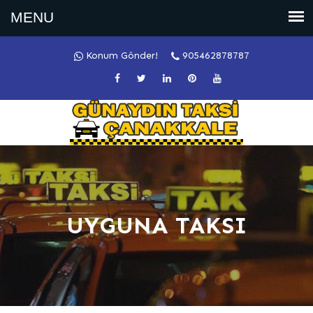
Konum Gönder!
905462878787
UYGUNA TAKSI