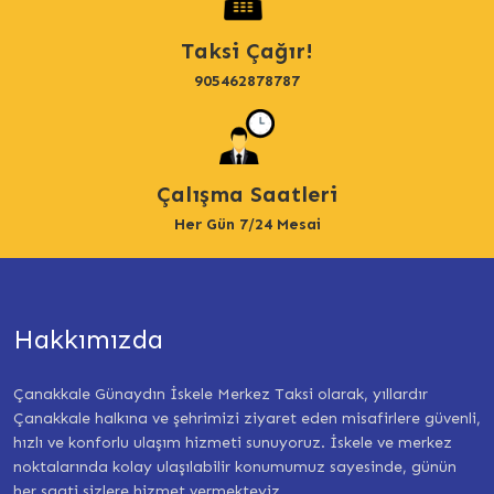
Taksi Çağır!
905462878787
Çalışma Saatleri
Her Gün 7/24 Mesai
Hakkımızda
Çanakkale Günaydın İskele Merkez Taksi olarak, yıllardır
Çanakkale halkına ve şehrimizi ziyaret eden misafirlere güvenli,
hızlı ve konforlu ulaşım hizmeti sunuyoruz. İskele ve merkez
noktalarında kolay ulaşılabilir konumumuz sayesinde, günün
her saati sizlere hizmet vermekteyiz.