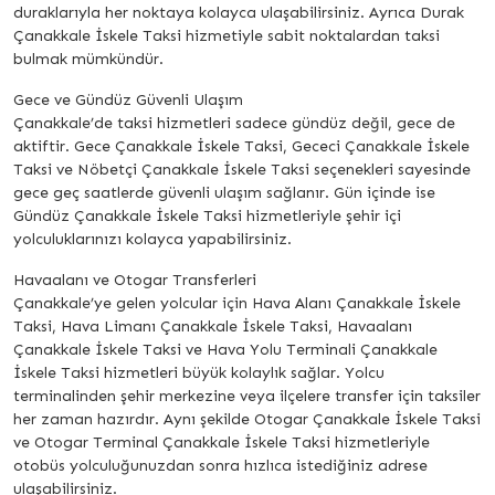
duraklarıyla her noktaya kolayca ulaşabilirsiniz. Ayrıca Durak
Çanakkale İskele Taksi hizmetiyle sabit noktalardan taksi
bulmak mümkündür.
Gece ve Gündüz Güvenli Ulaşım
Çanakkale’de taksi hizmetleri sadece gündüz değil, gece de
aktiftir. Gece Çanakkale İskele Taksi, Gececi Çanakkale İskele
Taksi ve Nöbetçi Çanakkale İskele Taksi seçenekleri sayesinde
gece geç saatlerde güvenli ulaşım sağlanır. Gün içinde ise
Gündüz Çanakkale İskele Taksi hizmetleriyle şehir içi
yolculuklarınızı kolayca yapabilirsiniz.
Havaalanı ve Otogar Transferleri
Çanakkale’ye gelen yolcular için Hava Alanı Çanakkale İskele
Taksi, Hava Limanı Çanakkale İskele Taksi, Havaalanı
Çanakkale İskele Taksi ve Hava Yolu Terminali Çanakkale
İskele Taksi hizmetleri büyük kolaylık sağlar. Yolcu
terminalinden şehir merkezine veya ilçelere transfer için taksiler
her zaman hazırdır. Aynı şekilde Otogar Çanakkale İskele Taksi
ve Otogar Terminal Çanakkale İskele Taksi hizmetleriyle
otobüs yolculuğunuzdan sonra hızlıca istediğiniz adrese
ulaşabilirsiniz.