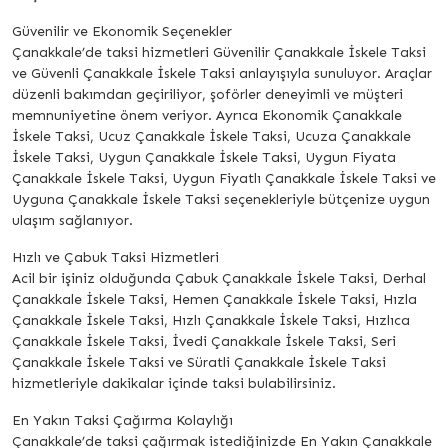
Güvenilir ve Ekonomik Seçenekler
Çanakkale’de taksi hizmetleri Güvenilir Çanakkale İskele Taksi
ve Güvenli Çanakkale İskele Taksi anlayışıyla sunuluyor. Araçlar
düzenli bakımdan geçiriliyor, şoförler deneyimli ve müşteri
memnuniyetine önem veriyor. Ayrıca Ekonomik Çanakkale
İskele Taksi, Ucuz Çanakkale İskele Taksi, Ucuza Çanakkale
İskele Taksi, Uygun Çanakkale İskele Taksi, Uygun Fiyata
Çanakkale İskele Taksi, Uygun Fiyatlı Çanakkale İskele Taksi ve
Uyguna Çanakkale İskele Taksi seçenekleriyle bütçenize uygun
ulaşım sağlanıyor.
Hızlı ve Çabuk Taksi Hizmetleri
Acil bir işiniz olduğunda Çabuk Çanakkale İskele Taksi, Derhal
Çanakkale İskele Taksi, Hemen Çanakkale İskele Taksi, Hızla
Çanakkale İskele Taksi, Hızlı Çanakkale İskele Taksi, Hızlıca
Çanakkale İskele Taksi, İvedi Çanakkale İskele Taksi, Seri
Çanakkale İskele Taksi ve Süratli Çanakkale İskele Taksi
hizmetleriyle dakikalar içinde taksi bulabilirsiniz.
En Yakın Taksi Çağırma Kolaylığı
Çanakkale’de taksi çağırmak istediğinizde En Yakın Çanakkale