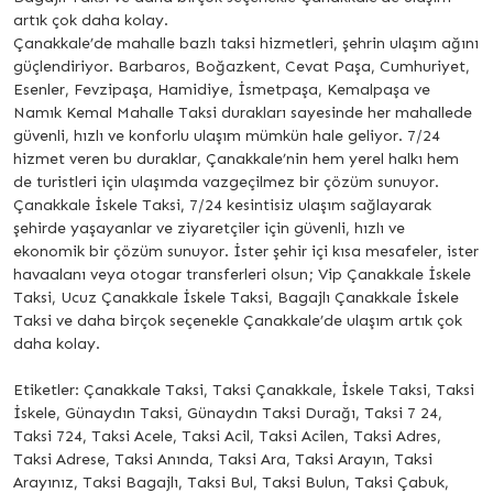
artık çok daha kolay.
Çanakkale’de mahalle bazlı taksi hizmetleri, şehrin ulaşım ağını
güçlendiriyor. Barbaros, Boğazkent, Cevat Paşa, Cumhuriyet,
Esenler, Fevzipaşa, Hamidiye, İsmetpaşa, Kemalpaşa ve
Namık Kemal Mahalle Taksi durakları sayesinde her mahallede
güvenli, hızlı ve konforlu ulaşım mümkün hale geliyor. 7/24
hizmet veren bu duraklar, Çanakkale’nin hem yerel halkı hem
de turistleri için ulaşımda vazgeçilmez bir çözüm sunuyor.
Çanakkale İskele Taksi, 7/24 kesintisiz ulaşım sağlayarak
şehirde yaşayanlar ve ziyaretçiler için güvenli, hızlı ve
ekonomik bir çözüm sunuyor. İster şehir içi kısa mesafeler, ister
havaalanı veya otogar transferleri olsun; Vip Çanakkale İskele
Taksi, Ucuz Çanakkale İskele Taksi, Bagajlı Çanakkale İskele
Taksi ve daha birçok seçenekle Çanakkale’de ulaşım artık çok
daha kolay.
Etiketler: Çanakkale Taksi, Taksi Çanakkale, İskele Taksi, Taksi
İskele, Günaydın Taksi, Günaydın Taksi Durağı, Taksi 7 24,
Taksi 724, Taksi Acele, Taksi Acil, Taksi Acilen, Taksi Adres,
Taksi Adrese, Taksi Anında, Taksi Ara, Taksi Arayın, Taksi
Arayınız, Taksi Bagajlı, Taksi Bul, Taksi Bulun, Taksi Çabuk,