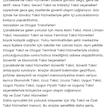
Çanakkale’de taksi hizmetleri sadece gündüz değil, gece de
aktif. Gece Taksi, Gececi Taksi ve Nöbetçi Taksi seçenekleri
sayesinde gece geç saatlerde güvenli ulaşım sağlanıyor. Gün
içinde ise Gündüz Taksi hizmetleriyle şehir içi yolculuklarınızı
kolayca yapabilirsiniz.
Havaalanı ve Otogar Transferleri
Çanakkale’ye gelen yolcular için Hava Alanı Taksi, Hava Limanı
Taksi, Havaalanı Taksi ve Hava Terminal Taksi hizmetleri
büyük kolaylık sağlıyor. Yolcu terminalinden şehir merkezine
veya ilçelere transfer için taksiler her zaman hazır. Aynı şekilde
Otogar Taksi ve Otogar Terminal Taksi hizmetleriyle otobüs
yolculuğunuzdan sonra hızlıca istediğiniz adrese ulaşabilirsiniz.
Güvenilir ve Ekonomik Taksi Seçenekleri
Çanakkale’de taksi hizmetleri Güvenilir Taksi, Güvenli Taksi
anlayışıyla sunuluyor. Araçlar düzenli bakımdan geçiriliyor,
şoförler deneyimli ve müşteri memnuniyetine önem veriyor.
Ayrıca Ekonomik Taksi, Ucuz Taksi, Ucuza Taksi, Uygun Taksi,
Uygun Fiyata Taksi, Uygun Fiyatlı Taksi ve Uyguna Taksi
seçenekleriyle bütçenize uygun ulaşım sağlanıyor.
Vip ve Özel Taksi Hizmetleri
Daha ayrıcalıklı bir yolculuk isteyenler için Vip Taksi ve Özel
Taksi hizmetleri mevcut. Bu araçlar genellikle daha geniş,