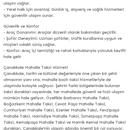
ulaşım sağlar.
- Yerel halk için avantaj: Günlük iş, alışveriş ve sağlık hizmetleri
için güvenilir ulaşım sunar.
Güvenlik ve Konfor
- Araç Donanımı: Araçlar düzenli olarak bakımdan geçirilir.
- Şoför Deneyimi: Uzman şoförler, trafik kurallarına uygun ve
müşteri odaklı sürüş sağlar.
- Konfor: Araç içi temizliği ve rahat koltuklarıyla yolculuk keyifli
hale gelir
Çanakkale Mahalle Taksi Hizmeti
Çanakkale, tarihi ve kültürel değerleriyle öne çıkan bir şehir
olmasının yanı sıra, mahalle bazlı taksi hizmetleriyle de
ulaşımda kolaylık sağlıyor. Şehrin farklı bölgelerinde bulunan
taksi durakları sayesinde, her mahallede güvenli ve hızlı ulaşım
mümkün hale geliyor. Özellikle Barbaros Mahalle Taksi,
Boğazkent Mahalle Taksi, Cevat Paşa Mahalle Taksi,
Cumhuriyet Mahalle Taksi, Esenler Mahalle Taksi, Fevzipaşa
Mahalle Taksi, Hamidiye Mahalle Taksi, İsmetpaşa Mahalle
Taksi, Kemalpaşa Mahalle Taksi ve Namik Kemal Mahalle Taksi
durakları, Çanakkale’nin ulaşım ağında önemli bir rol oynuyor.