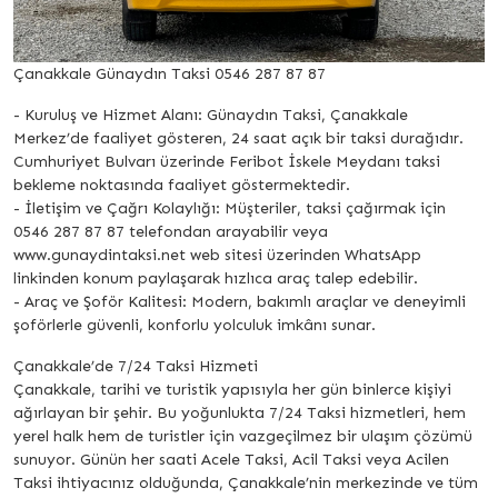
Çanakkale Günaydın Taksi 0546 287 87 87
- Kuruluş ve Hizmet Alanı: Günaydın Taksi, Çanakkale
Merkez’de faaliyet gösteren, 24 saat açık bir taksi durağıdır.
Cumhuriyet Bulvarı üzerinde Feribot İskele Meydanı taksi
bekleme noktasında faaliyet göstermektedir.
- İletişim ve Çağrı Kolaylığı: Müşteriler, taksi çağırmak için
0546 287 87 87 telefondan arayabilir veya
www.gunaydintaksi.net web sitesi üzerinden WhatsApp
linkinden konum paylaşarak hızlıca araç talep edebilir.
- Araç ve Şoför Kalitesi: Modern, bakımlı araçlar ve deneyimli
şoförlerle güvenli, konforlu yolculuk imkânı sunar.
Çanakkale’de 7/24 Taksi Hizmeti
Çanakkale, tarihi ve turistik yapısıyla her gün binlerce kişiyi
ağırlayan bir şehir. Bu yoğunlukta 7/24 Taksi hizmetleri, hem
yerel halk hem de turistler için vazgeçilmez bir ulaşım çözümü
sunuyor. Günün her saati Acele Taksi, Acil Taksi veya Acilen
Taksi ihtiyacınız olduğunda, Çanakkale’nin merkezinde ve tüm