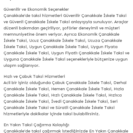
Güvenilir ve Ekonomik Seçenekler
Çanakkale’de taksi hizmetleri Güvenilir Çanakkale İskele Taksi
ve Güvenli Çanakkale İskele Taksi anlayışıyla sunuluyor. Araçlar
düzenli bakımdan geçiriliyor, şoförler deneyimli ve müşteri
memnuniyetine önem veriyor. Ayrıca Ekonomik Çanakkale
İskele Taksi, Ucuz Çanakkale İskele Taksi, Ucuza Çanakkale
İskele Taksi, Uygun Çanakkale İskele Taksi, Uygun Fiyata
Çanakkale İskele Taksi, Uygun Fiyatlı Çanakkale İskele Taksi ve
Uyguna Çanakkale İskele Taksi seçenekleriyle bütçenize uygun
ulaşım sağlanıyor.
Hızlı ve Çabuk Taksi Hizmetleri
Acil bir işiniz olduğunda Çabuk Çanakkale İskele Taksi, Derhal
Çanakkale İskele Taksi, Hemen Çanakkale İskele Taksi, Hızla
Çanakkale İskele Taksi, Hızlı Çanakkale İskele Taksi, Hızlıca
Çanakkale İskele Taksi, İvedi Çanakkale İskele Taksi, Seri
Çanakkale İskele Taksi ve Süratli Çanakkale İskele Taksi
hizmetleriyle dakikalar içinde taksi bulabilirsiniz.
En Yakın Taksi Çağırma Kolaylığı
Çanakkale’de taksi çağırmak istediğinizde En Yakın Çanakkale