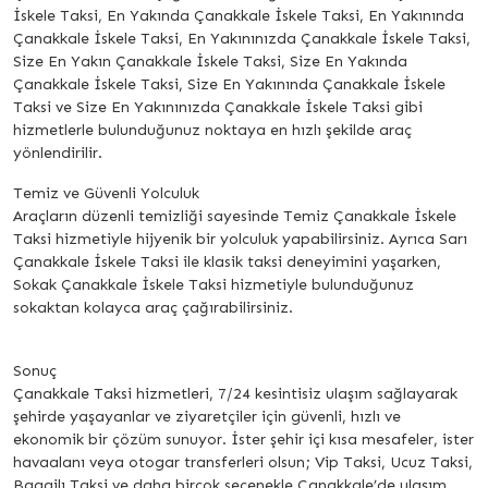
İskele Taksi, En Yakında Çanakkale İskele Taksi, En Yakınında
Çanakkale İskele Taksi, En Yakınınızda Çanakkale İskele Taksi,
Size En Yakın Çanakkale İskele Taksi, Size En Yakında
Çanakkale İskele Taksi, Size En Yakınında Çanakkale İskele
Taksi ve Size En Yakınınızda Çanakkale İskele Taksi gibi
hizmetlerle bulunduğunuz noktaya en hızlı şekilde araç
yönlendirilir.
Temiz ve Güvenli Yolculuk
Araçların düzenli temizliği sayesinde Temiz Çanakkale İskele
Taksi hizmetiyle hijyenik bir yolculuk yapabilirsiniz. Ayrıca Sarı
Çanakkale İskele Taksi ile klasik taksi deneyimini yaşarken,
Sokak Çanakkale İskele Taksi hizmetiyle bulunduğunuz
sokaktan kolayca araç çağırabilirsiniz.
Sonuç
Çanakkale Taksi hizmetleri, 7/24 kesintisiz ulaşım sağlayarak
şehirde yaşayanlar ve ziyaretçiler için güvenli, hızlı ve
ekonomik bir çözüm sunuyor. İster şehir içi kısa mesafeler, ister
havaalanı veya otogar transferleri olsun; Vip Taksi, Ucuz Taksi,
Bagajlı Taksi ve daha birçok seçenekle Çanakkale’de ulaşım