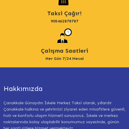
Taksi Çağır!
905462878787
Çalışma Saatleri
Her Gün 7/24 Mesai
Hakkımızda
Çanakkale Günaydın İskele Merkez Taksi olarak, yıllardır
Çanakkale halkına ve şehrimizi ziyaret eden misafirlere güvenli,
hızlı ve konforlu ulaşım hizmeti sunuyoruz. İskele ve merkez
noktalarında kolay ulaşılabilir konumumuz sayesinde, günün
her saati sizlere hizmet vermekteyiz.