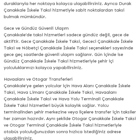
duraklarıyla her noktaya kolayca ulaşabilirsiniz. Ayrıca Durak
Çanakkale İskele Taksi hizmetiyle sabit noktalardan taksi
bulmak mümkündür.
Gece ve Gündüz Güvenli Ulaşım
Çanakkale’de taksi hizmetleri sadece gündüz değil, gece de
aktiftir. Gece Çanakkale İskele Taksi, Gececi Çanakkale İskele
Taksi ve Nöbetçi Çanakkale İskele Taksi seçenekleri sayesinde
gece geç saatlerde güvenli ulaşım sağlanır. Gün içinde ise
Gündüz Çanakkale İskele Taksi hizmetleriyle şehir içi
yolculuklarınızı kolayca yapabilirsiniz.
Havaalanı ve Otogar Transferleri
Çanakkale’ye gelen yolcular için Hava Alanı Çanakkale İskele
Taksi, Hava Limanı Çanakkale İskele Taksi, Havaalanı
Çanakkale İskele Taksi ve Hava Yolu Terminali Çanakkale
İskele Taksi hizmetleri büyük kolaylık sağlar. Yolcu
terminalinden şehir merkezine veya ilçelere transfer için taksiler
her zaman hazırdır. Aynı şekilde Otogar Çanakkale İskele Taksi
ve Otogar Terminal Çanakkale İskele Taksi hizmetleriyle
otobüs yolculuğunuzdan sonra hızlıca istediğiniz adrese
ulaşabilirsiniz.