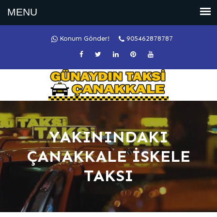
Konum Gönder!
905462878787
YAKININDAKI
ÇANAKKALE İSKELE
TAKSI