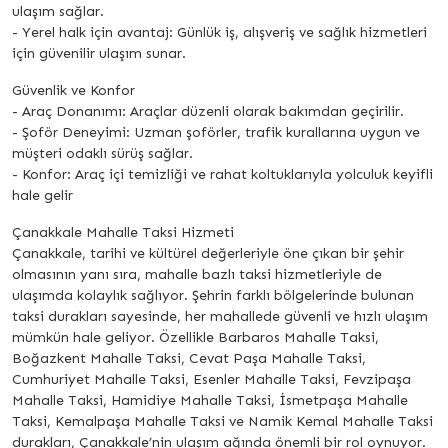
ulaşım sağlar.
- Yerel halk için avantaj: Günlük iş, alışveriş ve sağlık hizmetleri
için güvenilir ulaşım sunar.
Güvenlik ve Konfor
- Araç Donanımı: Araçlar düzenli olarak bakımdan geçirilir.
- Şoför Deneyimi: Uzman şoförler, trafik kurallarına uygun ve
müşteri odaklı sürüş sağlar.
- Konfor: Araç içi temizliği ve rahat koltuklarıyla yolculuk keyifli
hale gelir
Çanakkale Mahalle Taksi Hizmeti
Çanakkale, tarihi ve kültürel değerleriyle öne çıkan bir şehir
olmasının yanı sıra, mahalle bazlı taksi hizmetleriyle de
ulaşımda kolaylık sağlıyor. Şehrin farklı bölgelerinde bulunan
taksi durakları sayesinde, her mahallede güvenli ve hızlı ulaşım
mümkün hale geliyor. Özellikle Barbaros Mahalle Taksi,
Boğazkent Mahalle Taksi, Cevat Paşa Mahalle Taksi,
Cumhuriyet Mahalle Taksi, Esenler Mahalle Taksi, Fevzipaşa
Mahalle Taksi, Hamidiye Mahalle Taksi, İsmetpaşa Mahalle
Taksi, Kemalpaşa Mahalle Taksi ve Namik Kemal Mahalle Taksi
durakları, Çanakkale’nin ulaşım ağında önemli bir rol oynuyor.