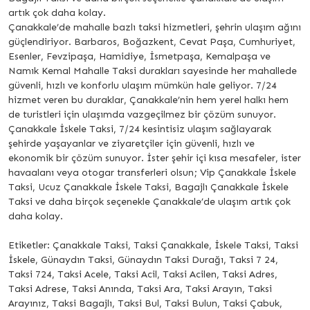
artık çok daha kolay.
Çanakkale’de mahalle bazlı taksi hizmetleri, şehrin ulaşım ağını
güçlendiriyor. Barbaros, Boğazkent, Cevat Paşa, Cumhuriyet,
Esenler, Fevzipaşa, Hamidiye, İsmetpaşa, Kemalpaşa ve
Namık Kemal Mahalle Taksi durakları sayesinde her mahallede
güvenli, hızlı ve konforlu ulaşım mümkün hale geliyor. 7/24
hizmet veren bu duraklar, Çanakkale’nin hem yerel halkı hem
de turistleri için ulaşımda vazgeçilmez bir çözüm sunuyor.
Çanakkale İskele Taksi, 7/24 kesintisiz ulaşım sağlayarak
şehirde yaşayanlar ve ziyaretçiler için güvenli, hızlı ve
ekonomik bir çözüm sunuyor. İster şehir içi kısa mesafeler, ister
havaalanı veya otogar transferleri olsun; Vip Çanakkale İskele
Taksi, Ucuz Çanakkale İskele Taksi, Bagajlı Çanakkale İskele
Taksi ve daha birçok seçenekle Çanakkale’de ulaşım artık çok
daha kolay.
Etiketler: Çanakkale Taksi, Taksi Çanakkale, İskele Taksi, Taksi
İskele, Günaydın Taksi, Günaydın Taksi Durağı, Taksi 7 24,
Taksi 724, Taksi Acele, Taksi Acil, Taksi Acilen, Taksi Adres,
Taksi Adrese, Taksi Anında, Taksi Ara, Taksi Arayın, Taksi
Arayınız, Taksi Bagajlı, Taksi Bul, Taksi Bulun, Taksi Çabuk,