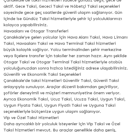
Çanakkale’de taksi hizmetleri sadece gündüz değil, gece de
aktif. Gece Taksi, Gececi Taksi ve Nöbetçi Taksi seçenekleri
sayesinde gece geç saatlerde güvenli ulaşım sağlanıyor. Gün
içinde ise Gündüz Taksi hizmetleriyle şehir içi yolculuklarınızı
kolayca yapabilirsiniz.
Havaalanı ve Otogar Transferleri
Çanakkale’ye gelen yolcular için Hava Alanı Taksi, Hava Limanı
Taksi, Havaalanı Taksi ve Hava Terminal Taksi hizmetleri
büyük kolaylık sağlıyor. Yolcu terminalinden şehir merkezine
veya ilçelere transfer için taksiler her zaman hazır. Aynı şekilde
Otogar Taksi ve Otogar Terminal Taksi hizmetleriyle otobüs
yolculuğunuzdan sonra hızlıca istediğiniz adrese ulaşabilirsiniz.
Güvenilir ve Ekonomik Taksi Seçenekleri
Çanakkale’de taksi hizmetleri Güvenilir Taksi, Güvenli Taksi
anlayışıyla sunuluyor. Araçlar düzenli bakımdan geçiriliyor,
şoförler deneyimli ve müşteri memnuniyetine önem veriyor.
Ayrıca Ekonomik Taksi, Ucuz Taksi, Ucuza Taksi, Uygun Taksi,
Uygun Fiyata Taksi, Uygun Fiyatlı Taksi ve Uyguna Taksi
seçenekleriyle bütçenize uygun ulaşım sağlanıyor.
Vip ve Özel Taksi Hizmetleri
Daha ayrıcalıklı bir yolculuk isteyenler için Vip Taksi ve Özel
Taksi hizmetleri mevcut. Bu araçlar genellikle daha geniş,